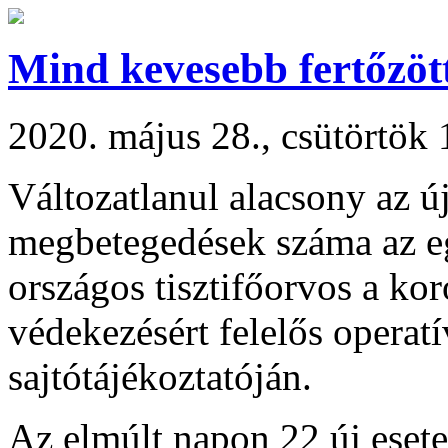
Mind kevesebb fertőzöt
2020. május 28., csütörtök 
Változatlanul alacsony az ú
megbetegedések száma az eg
országos tisztifőorvos a kor
védekezésért felelős operatí
sajtótájékoztatóján.
Az elmúlt napon 22 új esetet