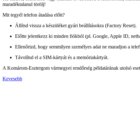
maradéktalanul törölj!
Mit tegyél telefon átadása előtt?
Állítsd vissza a készüléket gyári beállításokra (Factory Reset).
Előtte jelentkezz ki minden fiókból (pl. Google, Apple ID, netb
Ellenőrizd, hogy semmilyen személyes adat ne maradjon a tele
Távolítsd el a SIM-kártyát és a memóriakártyát.
A Komárom-Esztergom vármegyei rendőrség példatárának utolsó esete is
Kevesebb