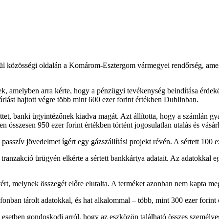
rül közösségi oldalán a Komárom-Esztergom vármegyei rendőrség, amely 
k, amelyben arra kérte, hogy a pénzügyi tevékenység beindítása érdekében
árlást hajtott végre több mint 600 ezer forint értékben Dublinban.
ttet, banki ügyintézőnek kiadva magát. Azt állította, hogy a számlán gya
en összesen 950 ezer forint értékben történt jogosulatlan utalás és vásárl
asszív jövedelmet ígért egy gázszállítási projekt révén. A sértett 100 ez
ranzakció ürügyén elkérte a sértett bankkártya adatait. Az adatokkal egy 
ntért, melynek összegét előre elutalta. A terméket azonban nem kapta meg
efonban tárolt adatokkal, és hat alkalommal – több, mint 300 ezer forint 
setben gondoskodj arról, hogy az eszközön található összes személyes a