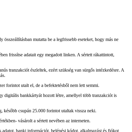
összeállításban mutatta be a legfrissebb eseteket, hogy más ne
 frissítse adatait egy megadott linken. A sértett rákattintott,
nús tranzakciót észleltek, ezért szükség van sürgős intézkedésre. A
ás.
er forintot utalt el, de a befektetésből nem lett semmi.
digitális bankkártyát hozott létre, amellyel több tranzakciót is
, később csupán 25.000 forintot utaltak vissza neki.
értékben- vásárolt a sértett nevében az interneten.
datot, banki információt, belépési kódot, alkalmazást és fiókot