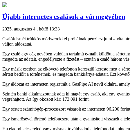
Újabb internetes csalások a vármegyében
2025. augusztus 4., hétfő 13:33
Csalók ismét trükkös módszerekkel próbálnak pénzhez jutni - adta hí
váljon áldozattá.
Egy csaló egy cég nevében valótlan tartalmú e-mailt küldött a sértettne
megadta az adatait, engedélyezte a fizetést – ezután a csaló három vás
Egy másik esetben az elkövető telefonon keresztül kereste meg a sérte
sértett bedőlt a történetnek, és megadta bankkártya-adatait. Ezt követő
Egy áldozat az interneten regisztrált a GasPipe AI nevű oldalra, amely p
Szintén banki alkalmazottnak adta ki magát egy csaló, aki egy gyanús t
végrehajtott. Az így okozott kár: 173.091 forint.
Egy sértett számítógép-processzort vásárolt az interneten 96.200 fori
Egy ismerősével történő telefoncsere után a gyanúsított visszaélt a tel
Ha eladod, elcseréled vagy másnak továbbadod a telefonodat, minden e