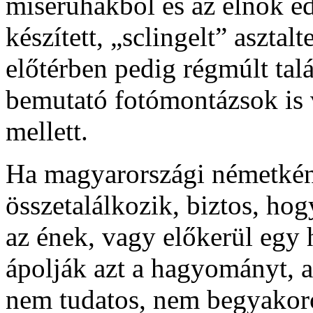
miseruhákból és az elnök éd
készített, „sclingelt” asztalte
előtérben pedig régmúlt talá
bemutató fotómontázsok is v
mellett.
Ha magyarországi németkén
összetalálkozik, biztos, ho
az ének, vagy előkerül egy 
ápolják azt a hagyományt, a
nem tudatos, nem begyakor