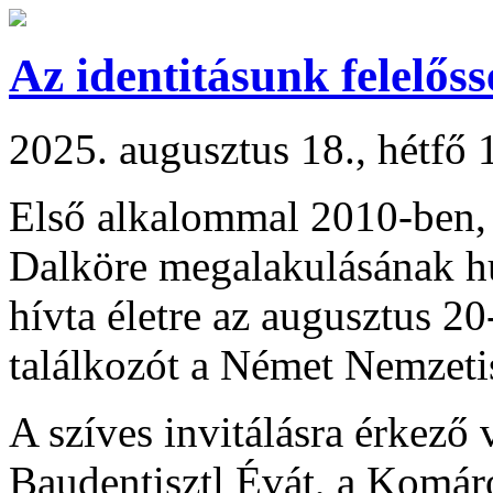
Az identitásunk felelőss
2025. augusztus 18., hétfő 
Első alkalommal 2010-ben,
Dalköre megalakulásának h
hívta életre az augusztus 2
találkozót a Német Nemzeti
A szíves invitálásra érkez
Baudentisztl Évát, a Komá