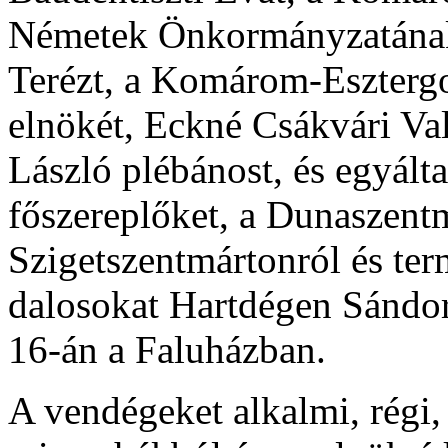
Németek Önkormányzatának
Terézt, a Komárom-Eszter
elnökét, Eckné Csákvári Val
László plébánost, és egyált
főszereplőket, a Dunaszentm
Szigetszentmártonról és ter
dalosokat Hartdégen Sándor
16-án a Faluházban.
A vendégeket alkalmi, régi