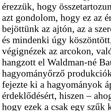
érezzük, hogy összetartozu
azt gondolom, hogy ez az ér
bejöttünk az ajtón, az a sze
és mindenki úgy köszöntött,
végignézek az arcokon, val
hangzott el Waldman-né Bau
hagyományőrző produkciók 
fejezte ki a hagyományok áp
érdeklődésért, hiszen – ah
hogy ezek a csak egy szűk