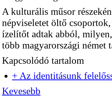
A kulturális műsor részeké
népviseletet öltő csoportok
ízelítőt adtak abból, milye
több magyarországi német ta
Kapcsolódó tartalom
+ Az identitásunk felelős
Kevesebb