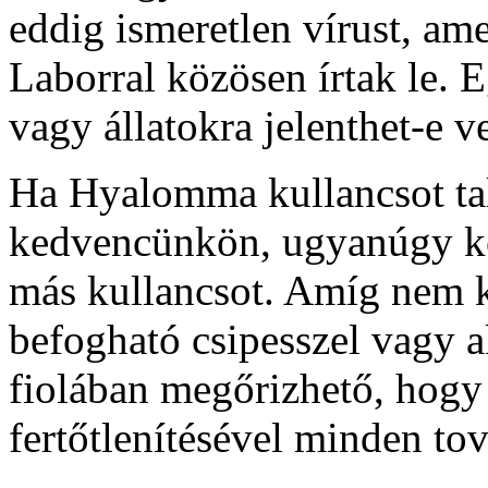
eddig ismeretlen vírust, am
Laborral közösen írtak le. 
vagy állatokra jelenthet-e v
Ha Hyalomma kullancsot t
kedvencünkön, ugyanúgy kel
más kullancsot. Amíg nem ke
befogható csipesszel vagy a
fiolában megőrizhető, hogy 
fertőtlenítésével minden to