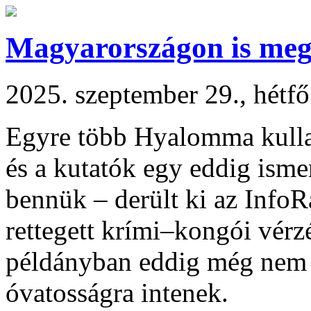
Magyarországon is meg
2025. szeptember 29., hétf
Egyre több Hyalomma kulla
és a kutatók egy eddig ismer
bennük – derült ki az InfoR
rettegett krími–kongói vérz
példányban eddig még nem t
óvatosságra intenek.