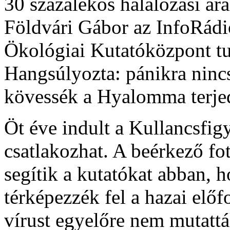
30 százalékos halálozási ar
Földvári Gábor az InfoRád
Ökológiai Kutatóközpont t
Hangsúlyozta: pánikra ninc
kövessék a Hyalomma terjed
Öt éve indult a Kullancsfig
csatlakozhat. A beérkező fo
segítik a kutatókat abban, 
térképezzék fel a hazai elő
vírust egyelőre nem mutattá