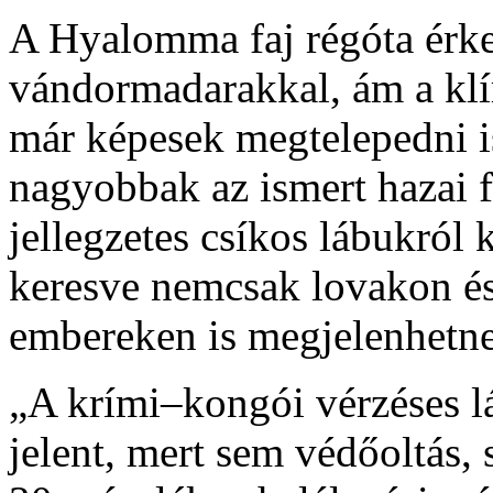
A Hyalomma faj régóta érk
vándormadarakkal, ám a kl
már képesek megtelepedni i
nagyobbak az ismert hazai 
jellegzetes csíkos lábukról
keresve nemcsak lovakon é
embereken is megjelenhetn
„A krími–kongói vérzéses lá
jelent, mert sem védőoltás,