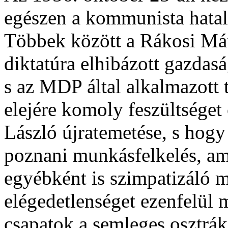
egészen a kommunista hatal
Többek között a Rákosi Mátyá
diktatúra elhibázott gazdas
s az MDP által alkalmazott 
elejére komoly feszültséget
László újratemetése, s hogy
poznani munkásfelkelés, ami
egyébként is szimpatizáló 
elégedetlenséget ezenfelül m
csapatok a semleges osztrák