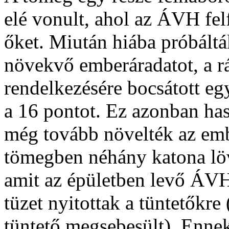
elé vonult, ahol az ÁVH fel
őket. Miután hiába próbáltá
növekvő emberáradatot, a rá
rendelkezésére bocsátott eg
a 16 pontot. Ez azonban has
még tovább növelték az emb
tömegben néhány katona löv
amit az épületben levő ÁVH
tüzet nyitottak a tüntetőkre
tüntető megsebesült). Enne