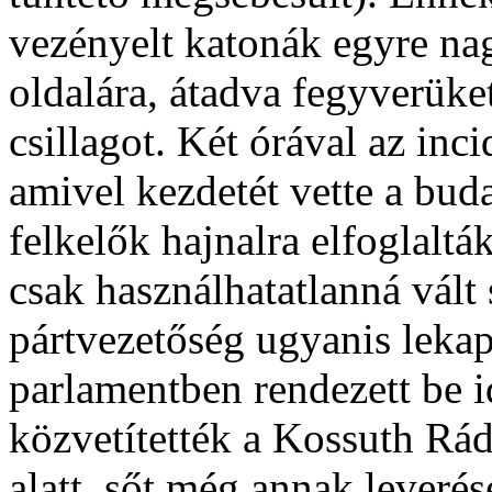
vezényelt katonák egyre nag
oldalára, átadva fegyverüket
csillagot. Két órával az inc
amivel kezdetét vette a buda
felkelők hajnalra elfoglaltá
csak használhatatlanná vált 
pártvezetőség ugyanis lekapc
parlamentben rendezett be i
közvetítették a Kossuth Rád
alatt, sőt még annak leverés