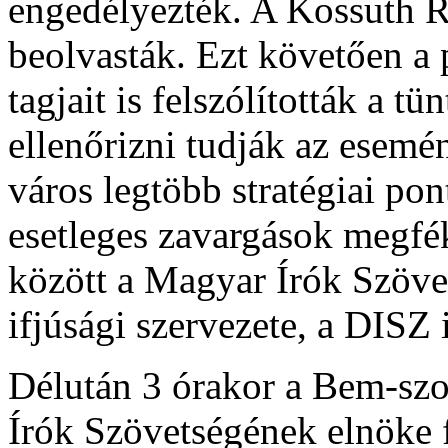
engedélyezték. A Kossuth R
beolvasták. Ezt követően a 
tagjait is felszólították a t
ellenőrizni tudják az esemé
város legtöbb stratégiai po
esetleges zavargások megfé
között a Magyar Írók Szövet
ifjúsági szervezete, a DISZ i
Délután 3 órakor a Bem-szo
Írók Szövetségének elnöke f