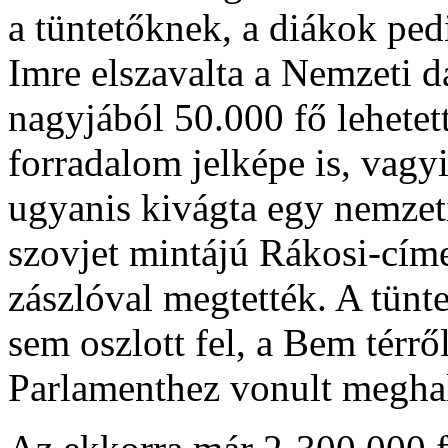
a tüntetőknek, a diákok ped
Imre elszavalta a Nemzeti d
nagyjából 50.000 fő lehetet
forradalom jelképe is, vagyi
ugyanis kivágta egy nemzet
szovjet mintájú Rákosi-cím
zászlóval megtették. A tünt
sem oszlott fel, a Bem térrő
Parlamenthez vonult meghal