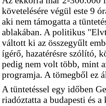
Az ekkorra már 2-300.000 f
követelésére végül este 9 ór
aki nem támogatta a tünteté
ablakában. A politikus "Elv
váltott ki az összegyűlt em
ígérő, hazatérésre szólító, 
pedig nem volt több, mint 
programja. A tömegből ez ált
A tüntetéssel egy időben Ge
riadóztatta a budapesti és a