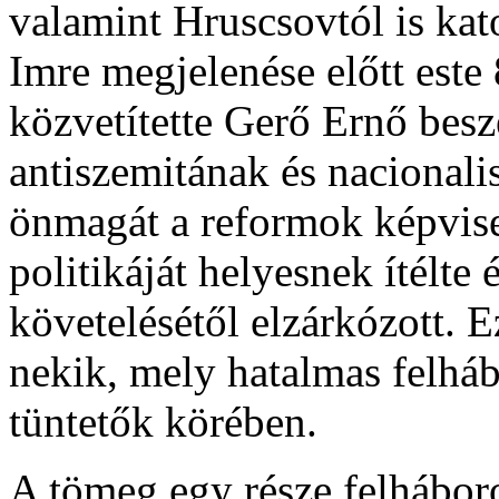
valamint Hruscsovtól is kat
Imre megjelenése előtt este
közvetítette Gerő Ernő bes
antiszemitának és nacionalis
önmagát a reformok képvisel
politikáját helyesnek ítélte
követelésétől elzárkózott. 
nekik, mely hatalmas felháb
tüntetők körében.
A tömeg egy része felhábor