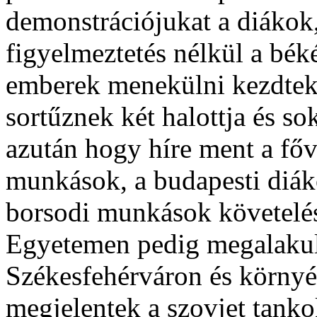
demonstrációjukat a diáko
figyelmeztetés nélkül a béké
emberek menekülni kezdtek s 
sortűznek két halottja és so
azután hogy híre ment a fő
munkások, a budapesti diák
borsodi munkások követelés
Egyetemen pedig megalakult
Székesfehérváron és környé
megjelentek a szovjet tank