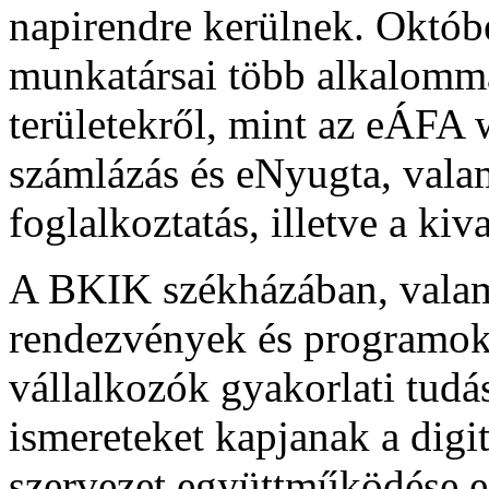
napirendre kerülnek. Októ
munkatársai több alkalomma
területekről, mint az eÁFA w
számlázás és eNyugta, valam
foglalkoztatás, illetve a kiv
A BKIK székházában, valami
rendezvények és programok a
vállalkozók gyakorlati tudá
ismereteket kapjanak a digit
szervezet együttműködése eg