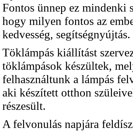
Fontos ünnep ez mindenki sz
hogy milyen fontos az ember
kedvesség, segítségnyújtás.
Töklámpás kiállítást szerve
töklámpások készültek, mel
felhasználtunk a lámpás fe
aki készített otthon szülei
részesült.
A felvonulás napjára feldísz