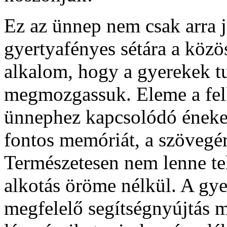
Ez az ünnep nem csak arra 
gyertyafényes sétára a közö
alkalom, hogy a gyerekek tu
megmozgassuk. Eleme a felk
ünnephez kapcsolódó énekek 
fontos memóriát, a szövegér
Természetesen nem lenne tel
alkotás öröme nélkül. A gy
megfelelő segítségnyújtás me