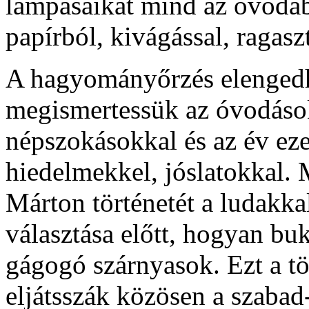
lámpásaikat mind az óvodáb
papírból, kivágással, ragasz
A hagyományőrzés elengedh
megismertessük az óvodások
népszokásokkal és az év ez
hiedelmekkel, jóslatokkal.
Márton történetét a ludakka
választása előtt, hogyan buk
gágogó szárnyasok. Ezt a tö
eljátsszák közösen a szabad