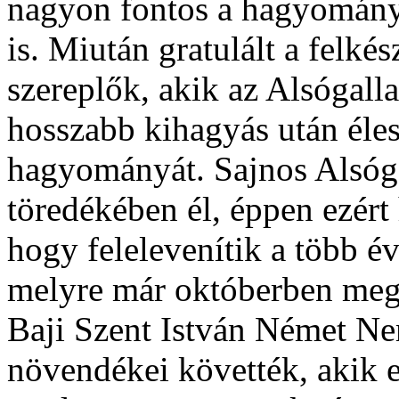
nagyon fontos a hagyomány
is. Miután gratulált a felké
szereplők, akik az Alsógall
hosszabb kihagyás után élesz
hagyományát. Sajnos Alsógal
töredékében él, éppen ezért
hogy felelevenítik a több é
melyre már októberben megk
Baji Szent István Német Ne
növendékei követték, akik e