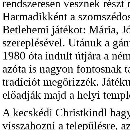
rendszeresen vesznek részt
Harmadikként a szomszédos 
Betlehemi játékot: Mária, Jó
szereplésével. Utánuk a gá
1980 óta indult útjára a né
azóta is nagyon fontosnak ta
tradíciót megőrizzék. Játék
előadják majd a helyi temp
A kecskédi Christkindl hag
visszahozni a településre, a