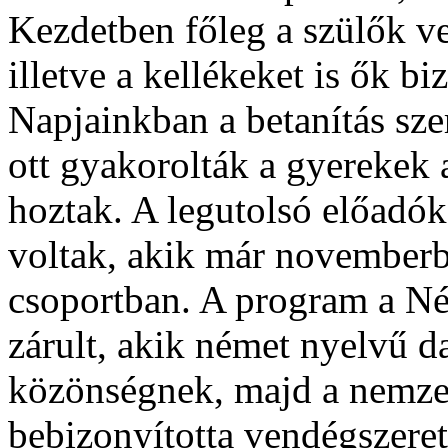
Kezdetben főleg a szülők vet
illetve a kellékeket is ők bi
Napjainkban a betanítás szer
ott gyakorolták a gyerekek 
hoztak. A legutolsó előadók
voltak, akik már novemberbe
csoportban. A program a N
zárult, akik német nyelvű da
közönségnek, majd a nemze
bebizonyította vendégszeret