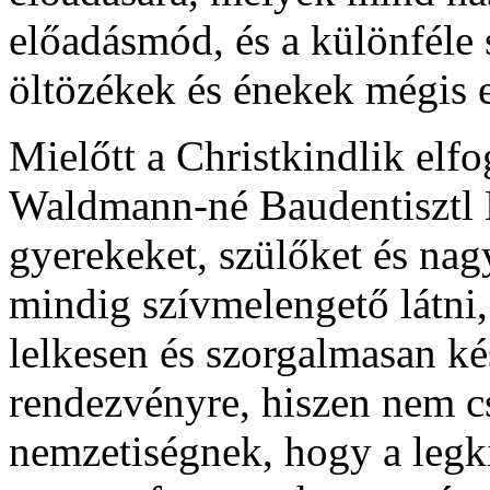
előadásmód, és a különfél
öltözékek és énekek mégis e
Mielőtt a Christkindlik elfo
Waldmann-né Baudentisztl É
gyerekeket, szülőket és na
mindig szívmelengető látni
lelkesen és szorgalmasan k
rendezvényre, hiszen nem c
nemzetiségnek, hogy a legki