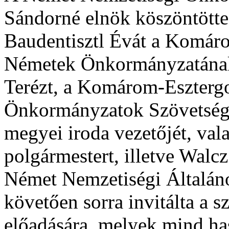
Sándorné elnök köszöntött
Baudentisztl Évát a Komá
Németek Önkormányzatának
Terézt, a Komárom-Eszter
Önkormányzatok Szövetségé
megyei iroda vezetőjét, val
polgármestert, illetve Walc
Német Nemzetiségi Általános
követően sorra invitálta a 
előadására, melyek mind has