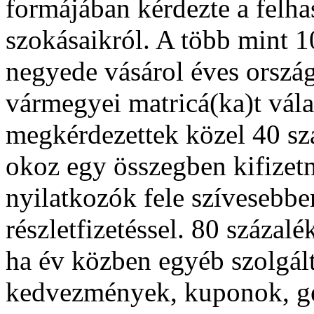
formájában kérdezte a felha
szokásaikról. A több mint 1
negyede vásárol éves orszá
vármegyei matricá(ka)t vála
megkérdezettek közel 40 szá
okoz egy összegben kifizetni
nyilatkozók fele szívesebbe
részletfizetéssel. 80 százal
ha év közben egyéb szolgált
kedvezmények, kuponok, gép