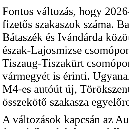
Fontos változás, hogy 2026
fizetős szakaszok száma. 
Bátaszék és Ivándárda közö
észak-Lajosmizse csomópontt
Tiszaug-Tiszakürt csomópon
vármegyét is érinti. Ugyana
M4-es autóút új, Törökszent
összekötő szakasza egyelőr
A változások kapcsán az Au