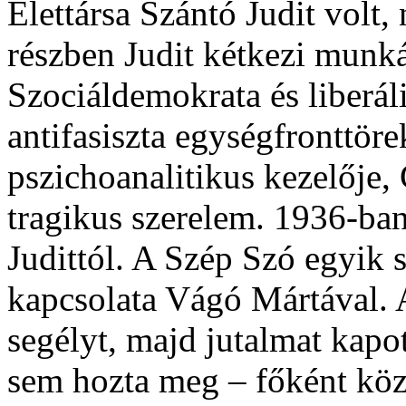
Élettársa Szántó Judit volt
részben Judit kétkezi munká
Szociáldemokrata és liberáli
antifasiszta egységfronttör
pszichoanalitikus kezelője,
tragikus szerelem. 1936-ba
Judittól. A Szép Szó egyik sz
kapcsolata Vágó Mártával. 
segélyt, majd jutalmat kapo
sem hozta meg – főként köz