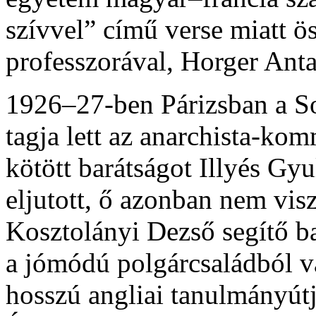
szívvel” című verse miatt ö
professzorával, Horger Antal
1926–27-ben Párizsban a So
tagja lett az anarchista-ko
kötött barátságot Illyés Gy
eljutott, ő azonban nem vis
Kosztolányi Dezső segítő ba
a jómódú polgárcsaládból v
hosszú angliai tanulmányútj