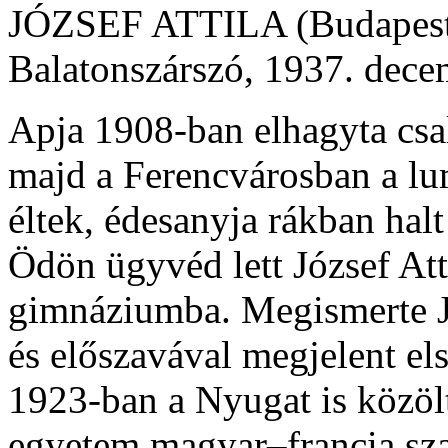
JÓZSEF ATTILA (Budapest, 
Balatonszárszó, 1937. dece
Apja 1908-ban elhagyta csa
majd a Ferencvárosban a lu
éltek, édesanyja rákban halt
Ödön ügyvéd lett József At
gimnáziumba. Megismerte Ju
és előszavával megjelent el
1923-ban a Nyugat is közölt
egyetem magyar–francia szak