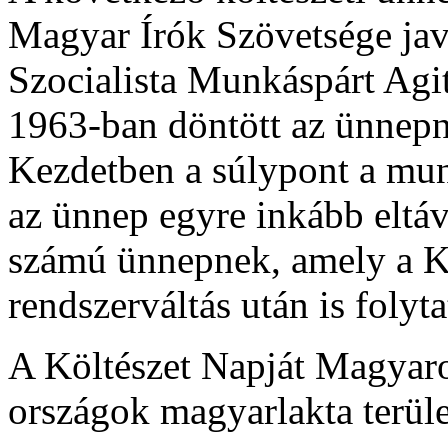
Magyar Írók Szövetsége jav
Szocialista Munkáspárt Agi
1963-ban döntött az ünnepna
Kezdetben a súlypont a mun
az ünnep egyre inkább eltáv
számú ünnepnek, amely a Ká
rendszerváltás után is folyta
A Költészet Napját Magyar
országok magyarlakta terüle