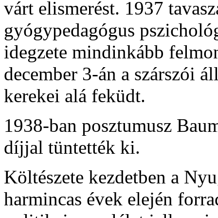
várt elismerést. 1937 tava
gyógypedagógus pszichológu
idegzete mindinkább felmon
december 3-án a szárszói á
kerekei alá feküdt.
1938-ban posztumusz Baumg
díjjal tüntették ki.
Költészete kezdetben a Nyug
harmincas évek elején forra