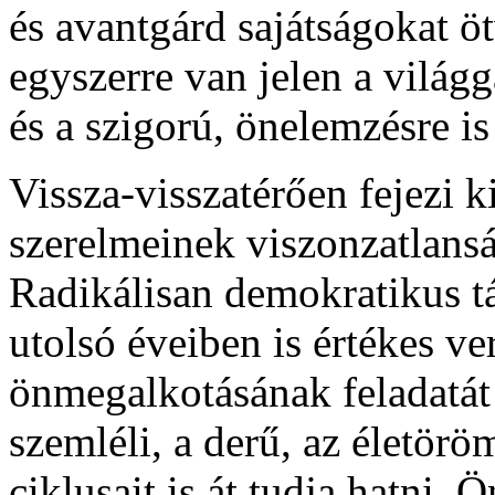
és avantgárd sajátságokat ö
egyszerre van jelen a világg
és a szigorú, önelemzésre is
Vissza-visszatérően fejezi k
szerelmeinek viszonzatlanság
Radikálisan demokratikus t
utolsó éveiben is értékes ve
önmegalkotásának feladatát
szemléli, a derű, az életörö
ciklusait is át tudja hatni.