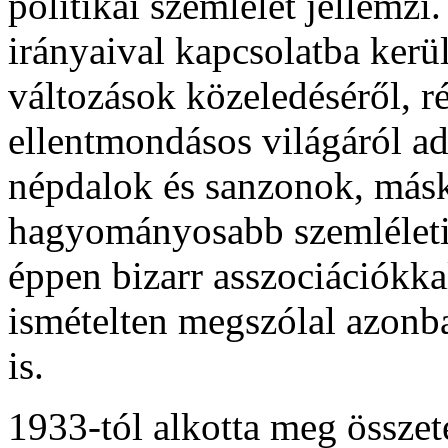
politikai szemlélet jellemz
irányaival kapcsolatba kerü
változások közeledéséről, 
ellentmondásos világáról ad
népdalok és sanzonok, más
hagyományosabb szemléleti e
éppen bizarr asszociációkkal
ismételten megszólal azonba
is.
1933-tól alkotta meg össze