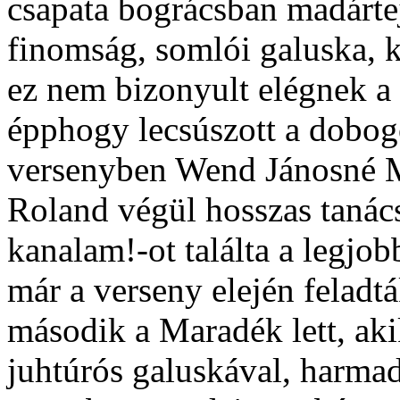
csapata bográcsban madártej
finomság, somlói galuska, 
ez nem bizonyult elégnek a 
épphogy lecsúszott a dobog
versenyben Wend Jánosné Ma
Roland végül hosszas tanác
kanalam!-ot találta a legjo
már a verseny elején feladtá
második a Maradék lett, aki
juhtúrós galuskával, harmad