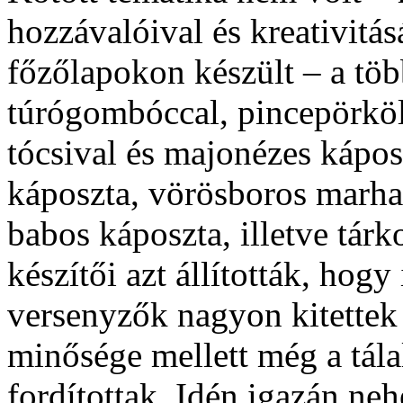
hozzávalóival és kreativitá
főzőlapokon készült – a töb
túrógombóccal, pincepörköl
tócsival és majonézes kápos
káposzta, vörösboros marha
babos káposzta, illetve tár
készítői azt állították, hog
versenyzők nagyon kitettek
minősége mellett még a tálal
fordítottak. Idén igazán neh