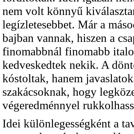
nem volt könnyű kiválaszta
legízletesebbet. Már a máso
bajban vannak, hiszen a csa
finomabbnál finomabb italo
kedveskedtek nekik. A dönt
kóstoltak, hanem javaslatoka
szakácsoknak, hogy legköz
végeredménnyel rukkolhass
Idei különlegességként a ta