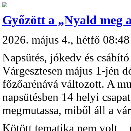
Győzött a „Nyald meg 
2026. május 4., hétfő 08:48
Napsütés, jókedv és csábító 
Várgesztesen május 1-jén dé
főzőarénává változott. A m
napsütésben 14 helyi csapat
megmutassa, miből áll a vá
Kötött tematika nem volt – 