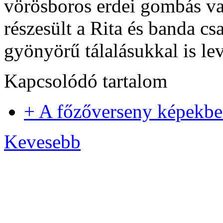
vörösboros erdei gombás va
részesült a Rita és banda cs
gyönyörű tálalásukkal is lev
Kapcsolódó tartalom
+ A főzőverseny képekb
Kevesebb