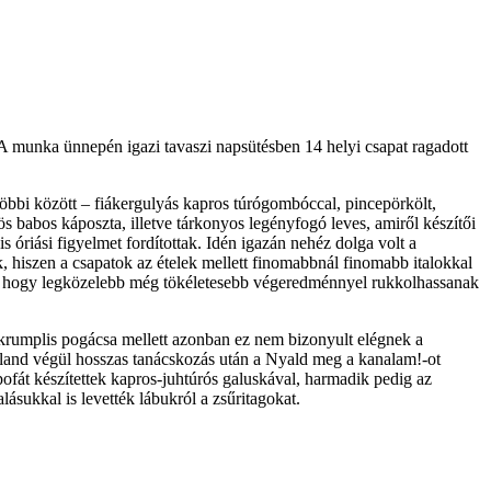
. A munka ünnepén igazi tavaszi napsütésben 14 helyi csapat ragadott
 többi között – fiákergulyás kapros túrógombóccal, pincepörkölt,
s babos káposzta, illetve tárkonyos legényfogó leves, amiről készítői
 óriási figyelmet fordítottak. Idén igazán nehéz dolga volt a
 hiszen a csapatok az ételek mellett finomabbnál finomabb italokkal
ak, hogy legközelebb még tökéletesebb végeredménnyel rukkolhassanak
 krumplis pogácsa mellett azonban ez nem bizonyult elégnek a
land végül hosszas tanácskozás után a Nyald meg a kanalam!-ot
pofát készítettek kapros-juhtúrós galuskával, harmadik pedig az
ásukkal is levették lábukról a zsűritagokat.