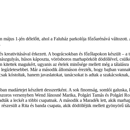
en május 1-jén délelőtt, ahol a Faluház parkolója főzőarénává változott
.
 és kreativitásával érkezett. A bográcsokban és főzőlapokon készült – a
hászgulyás, húsos káposzta, vörösboros marhapörkölt dödöllével, csülkö
kitettek magukért, ugyanis az ételek minősége mellett még a tálalásra is
 legízletesebbet. Már a második állomáson érezték, hogy bajban vannak,
csak kóstoltak, hanem javaslatokat, tanácsokat is adtak a szakácsokn
ban madártejet készített desszertként. A sok finomság, somlói galuska,
 szoros versenyben Wend Jánosné Marika, Polgári Tamás és Polgári Ro
ladták a leckét a többi csapatnak. A második a Maradék lett, akik marha
szesült a Rita és banda csapata, akik dödölléjük mellett gyönyörű tálal