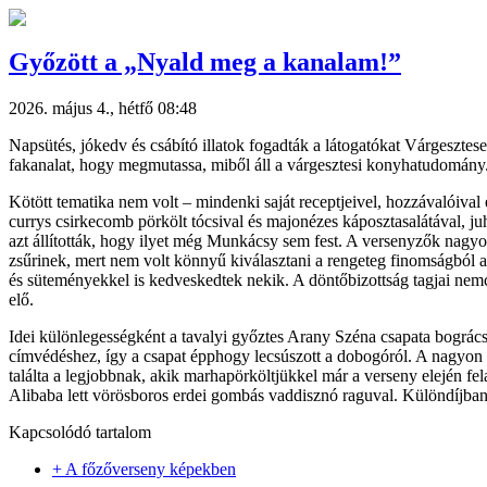
Győzött a „Nyald meg a kanalam!”
2026. május 4., hétfő 08:48
Napsütés, jókedv és csábító illatok fogadták a látogatókat Várgesztes
fakanalat, hogy megmutassa, miből áll a várgesztesi konyhatudomány
Kötött tematika nem volt – mindenki saját receptjeivel, hozzávalóival
currys csirkecomb pörkölt tócsival és majonézes káposztasalátával, ju
azt állították, hogy ilyet még Munkácsy sem fest. A versenyzők nagyon 
zsűrinek, mert nem volt könnyű kiválasztani a rengeteg finomságból a
és süteményekkel is kedveskedtek nekik. A döntőbizottság tagjai nem
elő.
Idei különlegességként a tavalyi győztes Arany Széna csapata bogrács
címvédéshez, így a csapat épphogy lecsúszott a dobogóról. A nagyon
találta a legjobbnak, akik marhapörköltjükkel már a verseny elején fe
Alibaba lett vörösboros erdei gombás vaddisznó raguval. Különdíjban ré
Kapcsolódó tartalom
+ A főzőverseny képekben