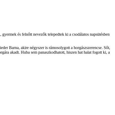
, gyermek és felnőtt nevezők telepedtek ki a csodálatos napsütésben
eder Barna, akire négyszer is rámosolygott a horgászszerencse. Sőt,
horgára akadt. Huba sem panaszkodhatott, hiszen hat halat fogott ki, a