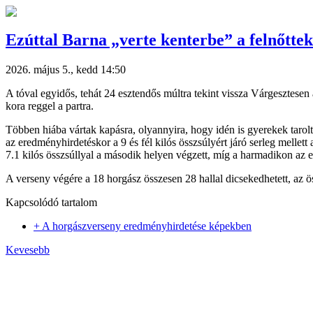
Ezúttal Barna „verte kenterbe” a felnőttek
2026. május 5., kedd 14:50
A tóval egyidős, tehát 24 esztendős múltra tekint vissza Várgesztese
kora reggel a partra.
Többen hiába vártak kapásra, olyannyira, hogy idén is gyerekek tarol
az eredményhirdetéskor a 9 és fél kilós összsúlyért járó serleg mellett
7.1 kilós összsúllyal a második helyen végzett, míg a harmadikon az eg
A verseny végére a 18 horgász összesen 28 hallal dicsekedhetett, az ös
Kapcsolódó tartalom
+ A horgászverseny eredményhirdetése képekben
Kevesebb