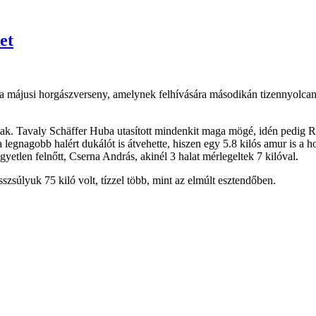
et
n a májusi horgászverseny, amelynek felhívására másodikán tizennyolcan
tak. Tavaly Schäffer Huba utasított mindenkit maga mögé, idén pedig Ri
 a legnagobb halért dukálót is átvehette, hiszen egy 5.8 kilós amur is a 
yetlen felnőtt, Cserna András, akinél 3 halat mérlegeltek 7 kilóval.
szsúlyuk 75 kiló volt, tízzel több, mint az elmúlt esztendőben.