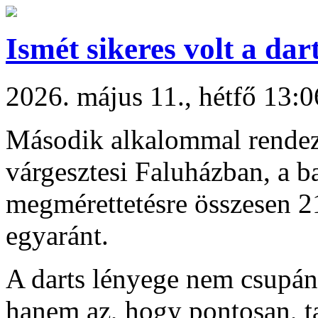
Ismét sikeres volt a dart
2026. május 11., hétfő 13:0
Második alkalommal rendezt
várgesztesi Faluházban, a b
megmérettetésre összesen 21
egyaránt.
A darts lényege nem csupán a
hanem az, hogy pontosan, t