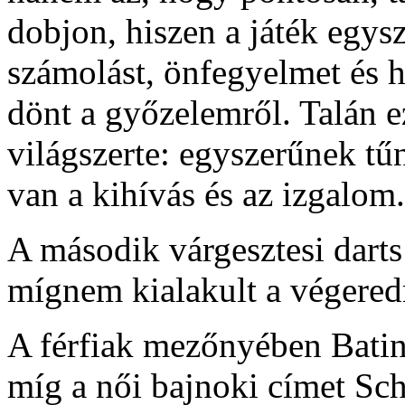
dobjon, hiszen a játék egys
számolást, önfegyelmet és h
dönt a győzelemről. Talán e
világszerte: egyszerűnek t
van a kihívás és az izgalom.
A második várgesztesi darts
mígnem kialakult a végere
A férfiak mezőnyében Batin
míg a női bajnoki címet Sch