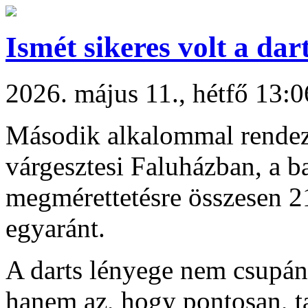
Ismét sikeres volt a dart
2026. május 11., hétfő 13:0
Második alkalommal rendezt
várgesztesi Faluházban, a b
megmérettetésre összesen 21
egyaránt.
A darts lényege nem csupán a
hanem az, hogy pontosan, t