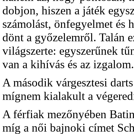
dobjon, hiszen a játék egys
számolást, önfegyelmet és h
dönt a győzelemről. Talán e
világszerte: egyszerűnek t
van a kihívás és az izgalom.
A második várgesztesi darts
mígnem kialakult a végere
A férfiak mezőnyében Batin
míg a női bajnoki címet Sch