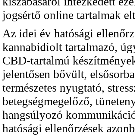
kiszabásáról intézkedett ez
jogsértő online tartalmak el
Az idei év hatósági ellenőr
kannabidiolt tartalmazó, ú
CBD-tartalmú készítmények
jelentősen bővült, elsősorba
természetes nyugtató, stres
betegségmegelőző, tüneteny
hangsúlyozó kommunikáció 
hatósági ellenőrzések azonb