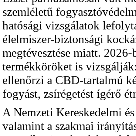
szemléletű fogyasztóvédelmi
hatósági vizsgálatok lefoly
élelmiszer-biztonsági kocká
megtévesztése miatt. 2026-
termékköröket is vizsgáljá
ellenőrzi a CBD-tartalmú k
fogyást, zsírégetést ígérő ét
A Nemzeti Kereskedelmi és
valamint a szakmai irányítá