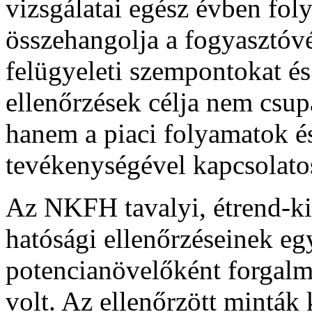
vizsgálatai egész évben f
összehangolja a fogyasztóvé
felügyeleti szempontokat és
ellenőrzések célja nem csup
hanem a piaci folyamatok és
tevékenységével kapcsolatos 
Az NKFH tavalyi, étrend-ki
hatósági ellenőrzéseinek eg
potencianövelőként forgalm
volt. Az ellenőrzött minták