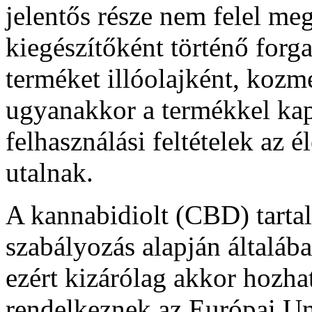
jelentős része nem felel me
kiegészítőként történő forg
terméket illóolajként, koz
ugyanakkor a termékkel kap
felhasználási feltételek az é
utalnak.
A kannabidiolt (CBD) tarta
szabályozás alapján általáb
ezért kizárólag akkor hozh
rendelkeznek az Európai Uni