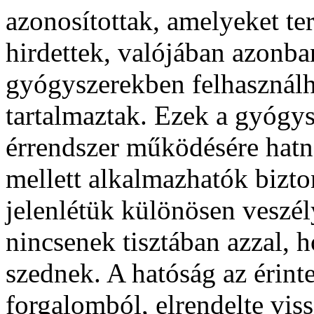
azonosítottak, amelyeket t
hirdettek, valójában azonba
gyógyszerekben felhasznál
tartalmaztak. Ezek a gyógys
érrendszer működésére hatna
mellett alkalmazhatók bizto
jelenlétük különösen veszél
nincsenek tisztában azzal, 
szednek. A hatóság az érint
forgalomból, elrendelte vis