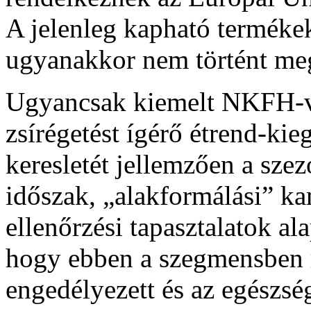
A jelenleg kapható terméke
ugyanakkor nem történt me
Ugyancsak kiemelt NKFH-viz
zsírégetést ígérő étrend-ki
keresletét jellemzően a szez
időszak, „alakformálási” ka
ellenőrzési tapasztalatok al
hogy ebben a szegmensben 
engedélyezett és az egészs