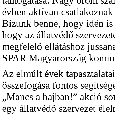
támogatása. Nagy öröm szá
évben aktívan csatlakoznak
Bízunk benne, hogy idén is
hogy az állatvédő szervezet
megfelelő ellátáshoz jussa
SPAR Magyarország kommun
Az elmúlt évek tapasztalata
összefogása fontos segítsége
„Mancs a bajban!” akció s
egy állatvédő szervezet élel