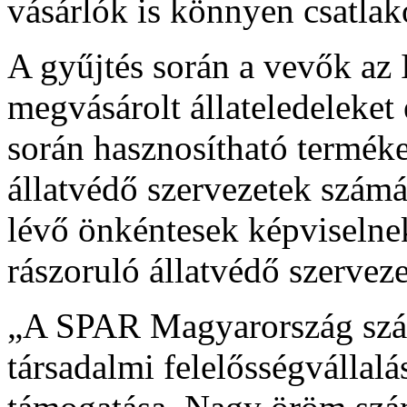
vásárlók is könnyen csatlak
A gyűjtés során a vevők 
megvásárolt állateledeleket
során hasznosítható termé
állatvédő szervezetek számá
lévő önkéntesek képviselnek
rászoruló állatvédő szervez
„A SPAR Magyarország szám
társadalmi felelősségvállalá