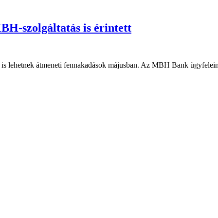
H-szolgáltatás is érintett
ban is lehetnek átmeneti fennakadások májusban. Az MBH Bank ügyfelein