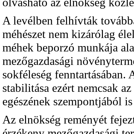
olvasható az elnökség köz
A levélben felhívták továbbá
méhészet nem kizárólag éle
méhek beporzó munkája alap
mezőgazdasági növénytermes
sokféleség fenntartásában.
stabilitása ezért nemcsak a
egészének szempontjából is 
Az elnökség reményét fejezt
érzékeny mezőgazdasági te