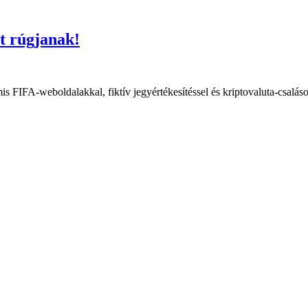
lt rúgjanak!
s FIFA-weboldalakkal, fiktív jegyértékesítéssel és kriptovaluta-csalás