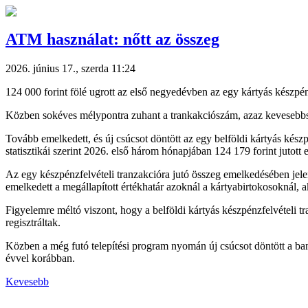
ATM használat: nőtt az összeg
2026. június 17., szerda 11:24
124 000 forint fölé ugrott az első negyedévben az egy kártyás készpénz
Közben sokéves mélypontra zuhant a trankakciószám, azaz kevesebbszer
Tovább emelkedett, és új csúcsot döntött az egy belföldi kártyás kész
statisztikái szerint 2026. első három hónapjában 124 179 forint jutot
Az egy készpénzfelvételi tranzakcióra jutó összeg emelkedésében jelen
emelkedett a megállapított értékhatár azoknál a kártyabirtokosoknál, aki
Figyelemre méltó viszont, hogy a belföldi kártyás készpénzfelvételi 
regisztráltak.
Közben a még futó telepítési program nyomán új csúcsot döntött a ba
évvel korábban.
Kevesebb