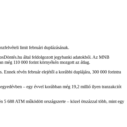
felvételi limit februári duplázásának.
iztosDöntés.hu által feldolgozott jegybanki adatokból. Az MNB
bban még 110 000 forint környékén mozgott az átlag.
. Ennek révén február elejétől a korábbi duplájára, 300 000 forintra
 negyedévben – egy évvel korábban még 19,2 millió ilyen tranzakciót
gén 5 688 ATM működött országszerte – közel ötszázzal több, mint egy