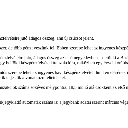
felvételre jutó átlagos összeg, ami új csúcsot jelent.
, de több pénzt veszünk fel. Ebben szerepe lehet az ingyenes készpénz
pénzfelvételre jutó, átlagos összeg az első negyedévben – derül ki a B
t egy belföldi készpénzfelvételi tranzakcióra, miközben egy évvel korá
tős szerepe lehet az ingyenes havi készpénzfelvételi limit emelésének is
k teljesítik a vonatkozó feltételeket.
tranzakciók száma sokéves mélypontra, 18,5 millió alá csökkent az első
nkjegykiadó automaták száma is: a jegybank adatai szerint március vé