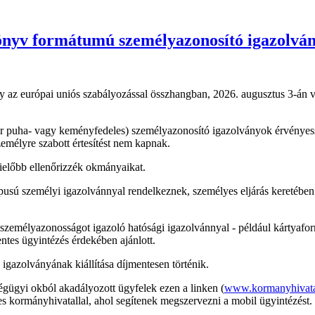
könyv formátumú személyazonosító igazolvá
 az európai uniós szabályozással összhangban, 2026. augusztus 3-án v
ár puha- vagy keményfedeles) személyazonosító igazolványok érvényessé
személyre szabott értesítést nem kapnak.
ielőbb ellenőrizzék okmányaikat.
pusú személyi igazolvánnyal rendelkeznek, személyes eljárás keretében 
 személyazonosságot igazoló hatósági igazolvánnyal - például kártyafor
tes ügyintézés érdekében ajánlott.
 igazolványának kiállítása díjmentesen történik.
gügyi okból akadályozott ügyfelek ezen a linken (
www.kormanyhivata
kes kormányhivatallal, ahol segítenek megszervezni a mobil ügyintézést.