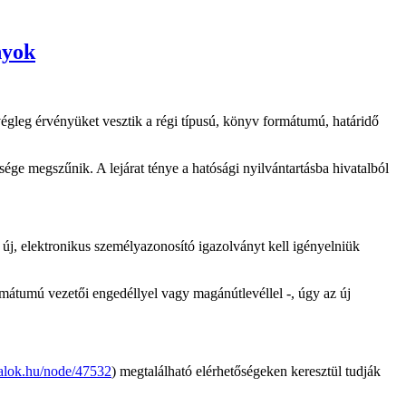
nyok
égleg érvényüket vesztik a régi típusú, könyv formátumú, határidő
ge megszűnik. A lejárat ténye a hatósági nyilvántartásba hivatalból
új, elektronikus személyazonosító igazolványt kell igényelniük
mátumú vezetői engedéllyel vagy magánútlevéllel -, úgy az új
lok.hu/node/47532
) megtalálható elérhetőségeken keresztül tudják