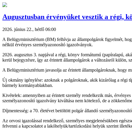
Augusztusban érvényüket vesztik a régi, 
2026. június 22., hétfő 06:00
A Belügyminisztérium (BM) felhívja az állampolgárok figyelmét, hogy
nélkül érvényes személyazonosító igazolványok.
2026. augusztus 3. napjával a régi, könyv formátumú (papíralapú, ak
kerül bejegyzésre, így az érintett állampolgárok a változásról külön, 
A Belügyminisztérium javasolja az érintett állampolgároknak, hogy m
Új okmány igénylése: azoknak a polgároknak, akik kizárólag a régi tí
bármely kormányablakban.
Kivételek: amennyiben az érintett személy rendelkezik más, érvényes
személyazonosító igazolvány kiváltása nem kötelező, de a zökkenőmen
Díjmentesség: a 70. életévet betöltött polgár állandó személyazonosító
Az orvosi igazolással rendelkező, személyes megjelenésükben egészsé
felvenni a kapcsolatot a lakóhelyük/tartózkodási helyük szerint illeté