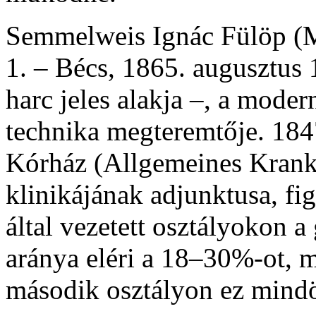
Semmelweis Ignác Fülöp (M
1. – Bécs, 1865. augusztus 
harc jeles alakja –, a moder
technika megteremtője. 1847
Kórház (Allgemeines Krank
klinikájának adjunktusa, fi
által vezetett osztályokon a
aránya eléri a 18–30%-ot, m
második osztályon ez mindö