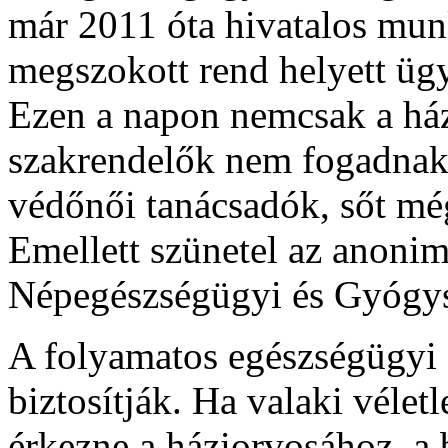
már 2011 óta hivatalos munk
megszokott rend helyett ügy
Ezen a napon nemcsak a ház
szakrendelők nem fogadnak 
védőnői tanácsadók, sőt még
Emellett szünetel az anoni
Népegészségügyi és Gyógys
A folyamatos egészségügyi el
biztosítják. Ha valaki vélet
érkezne a háziorvosához, a 