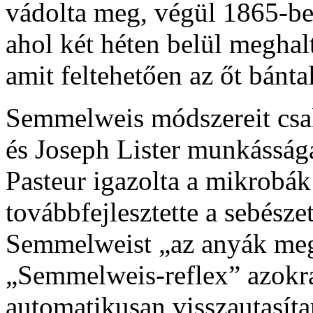
vádolta meg, végül 1865-be
ahol két héten belül meghal
amit feltehetően az őt bánt
Semmelweis módszereit csak
és Joseph Lister munkásság
Pasteur igazolta a mikrobák 
továbbfejlesztette a sebésze
Semmelweist „az anyák meg
„Semmelweis-reflex” azokra
automatikusan visszautasíta