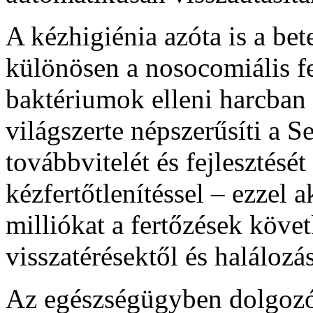
A kézhigiénia azóta is a bet
különösen a nosocomiális fe
baktériumok elleni harcban
világszerte népszerűsíti a
továbbvitelét és fejlesztését
kézfertőtlenítéssel – ezzel
milliókat a fertőzések köv
visszatérésektől és halálozá
Az egészségügyben dolgoz