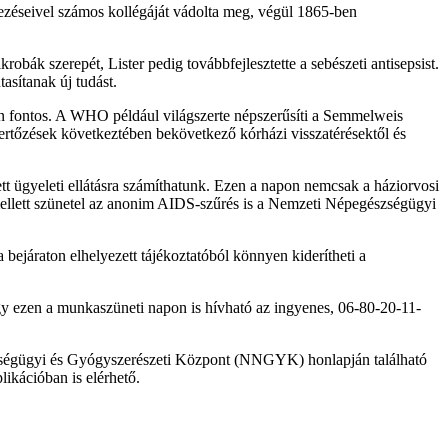
lezéseivel számos kollégáját vádolta meg, végül 1865-ben
bák szerepét, Lister pedig továbbfejlesztette a sebészeti antisepsist.
sítanak új tudást.
cban fontos. A WHO például világszerte népszerűsíti a Semmelweis
a fertőzések következtében bekövetkező kórházi visszatérésektől és
 ügyeleti ellátásra számíthatunk. Ezen a napon nemcsak a háziorvosi
Emellett szünetel az anonim AIDS-szűrés is a Nemzeti Népegészségügyi
 bejáraton elhelyezett tájékoztatóból könnyen kiderítheti a
gy ezen a munkaszüneti napon is hívható az ingyenes, 06-80-20-11-
gészségügyi és Gyógyszerészeti Központ (NNGYK) honlapján található
likációban is elérhető.