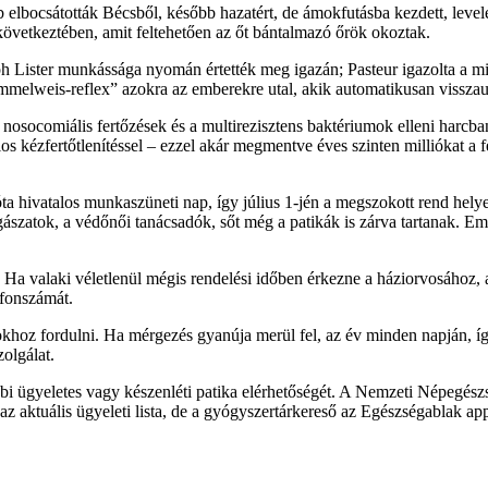
 elbocsátották Bécsből, később hazatért, de ámokfutásba kezdett, leve
következtében, amit feltehetően az őt bántalmazó őrök okoztak.
 Lister munkássága nyomán értették meg igazán; Pasteur igazolta a mikro
lweis-reflex” azokra az emberekre utal, akik automatikusan visszauta
 a nosocomiális fertőzések és a multirezisztens baktériumok elleni har
holos kézfertőtlenítéssel – ezzel akár megmentve éves szinten milliókat 
ivatalos munkaszüneti nap, így július 1-jén a megszokott rend helyett
gászatok, a védőnői tanácsadók, sőt még a patikák is zárva tartanak. 
k. Ha valaki véletlenül mégis rendelési időben érkezne a háziorvosához, a
efonszámát.
tokhoz fordulni. Ha mérgezés gyanúja merül fel, az év minden napján, í
olgálat.
zelebbi ügyeletes vagy készenléti patika elérhetőségét. A Nemzeti Népe
 aktuális ügyeleti lista, de a gyógyszertárkereső az Egészségablak app