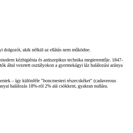
yi dolgozót, akik nélkül az ellátás nem működne.
a modern kézhigiénia és antiszepikus technika megteremtője. 1847-
ók által vezetett osztályokon a gyermekágyi láz halálozási aránya
a mentek – így különféle "boncmesteri részecskéket" (cadaverous
 anyai halálozás 18%-ról 2% alá csökkent, gyakran nullára.