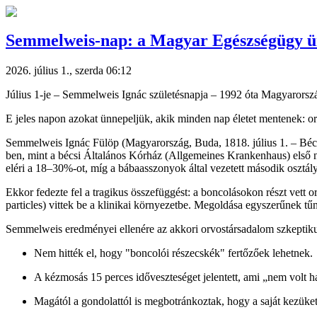
Semmelweis-nap: a Magyar Egészségügy 
2026. július 1., szerda 06:12
Július 1-je – Semmelweis Ignác születésnapja – 1992 óta Magyarorszá
E jeles napon azokat ünnepeljük, akik minden nap életet mentenek: or
Semmelweis Ignác Fülöp (Magyarország, Buda, 1818. július 1. – Bécs, 
ben, mint a bécsi Általános Kórház (Allgemeines Krankenhaus) első nő
eléri a 18–30%-ot, míg a bábaasszonyok által vezetett második osztá
Ekkor fedezte fel a tragikus összefüggést: a boncolásokon részt vett 
particles) vittek be a klinikai környezetbe. Megoldása egyszerűnek tű
Semmelweis eredményei ellenére az akkori orvostársadalom szkeptiku
Nem hitték el, hogy "boncolói részecskék" fertőzőek lehetnek.
A kézmosás 15 perces időveszteséget jelentett, ami „nem volt h
Magától a gondolattól is megbotránkoztak, hogy a saját kezüket 