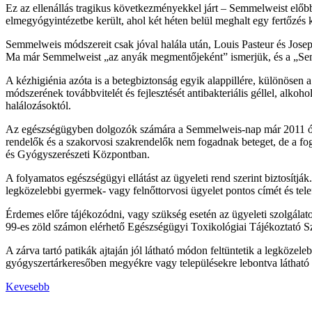
Ez az ellenállás tragikus következményekkel járt – Semmelweist előbb
elmegyógyintézetbe került, ahol két héten belül meghalt egy fertőzés 
Semmelweis módszereit csak jóval halála után, Louis Pasteur és Joseph
Ma már Semmelweist „az anyák megmentőjeként” ismerjük, és a „Semme
A kézhigiénia azóta is a betegbiztonság egyik alappillére, különösen
módszerének továbbvitelét és fejlesztését antibakteriális géllel, alko
halálozásoktól.
Az egészségügyben dolgozók számára a Semmelweis-nap már 2011 óta h
rendelők és a szakorvosi szakrendelők nem fogadnak beteget, de a fo
és Gyógyszerészeti Központban.
A folyamatos egészségügyi ellátást az ügyeleti rend szerint biztosítjá
legközelebbi gyermek- vagy felnőttorvosi ügyelet pontos címét és tel
Érdemes előre tájékozódni, vagy szükség esetén az ügyeleti szolgála
99-es zöld számon elérhető Egészségügyi Toxikológiai Tájékoztató Sz
A zárva tartó patikák ajtaján jól látható módon feltüntetik a legkö
gyógyszertárkeresőben megyékre vagy településekre lebontva látható az
Kevesebb