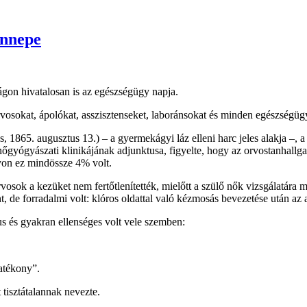
ünnepe
gon hivatalosan is az egészségügy napja.
vosokat, ápolókat, asszisztenseket, laboránsokat és minden egészségüg
1865. augusztus 13.) – a gyermekágyi láz elleni harc jeles alakja –, 
gyógyászati klinikájának adjunktusa, figyelte, hogy az orvostanhallgat
lyon ez mindössze 4% volt.
orvosok a kezüket nem fertőtlenítették, mielőtt a szülő nők vizsgálatár
nt, de forradalmi volt: klóros oldattal való kézmosás bevezetése után az
s és gyakran ellenséges volt vele szemben:
atékony”.
tisztátalannak nevezte.