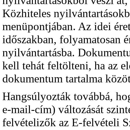
nyilvántartásokból veszi át,
Közhiteles nyilvántartások
menüpontjában. Az idei ére
időszakban, folyamatosan é
nyilvántartásba. Dokumentu
kell tehát feltölteni, ha az 
dokumentum tartalma között
Hangsúlyozták továbbá, hog
e-mail-cím) változását szinté
felvételizők az E-felvételi