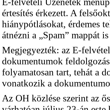
E-felvételi Üzenetek menüpo
értesítés érkezett. A felsőo
hiánypótlásokat, érdemes teh
átnézni a „Spam” mappát is 
Megjegyezték: az E-felvétel
dokumentumok feldolgozása 
folyamatosan tart, tehát a
vonatkozik a dokumentumok
Az OH közlése szerint az ős
várhatóan július 23-án este h