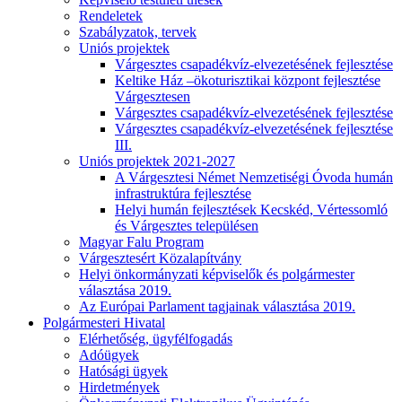
Rendeletek
Szabályzatok, tervek
Uniós projektek
Várgesztes csapadékvíz-elvezetésének fejlesztése
Keltike Ház –ökoturisztikai központ fejlesztése
Várgesztesen
Várgesztes csapadékvíz-elvezetésének fejlesztése
Várgesztes csapadékvíz-elvezetésének fejlesztése
III.
Uniós projektek 2021-2027
A Várgesztesi Német Nemzetiségi Óvoda humán
infrastruktúra fejlesztése
Helyi humán fejlesztések Kecskéd, Vértessomló
és Várgesztes településen
Magyar Falu Program
Várgesztesért Közalapítvány
Helyi önkormányzati képviselők és polgármester
választása 2019.
Az Európai Parlament tagjainak választása 2019.
Polgármesteri Hivatal
Elérhetőség, ügyfélfogadás
Adóügyek
Hatósági ügyek
Hirdetmények