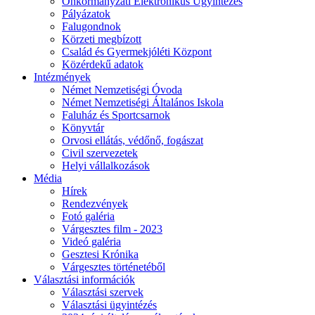
Önkormányzati Elektronikus Ügyintézés
Pályázatok
Falugondnok
Körzeti megbízott
Család és Gyermekjóléti Központ
Közérdekű adatok
Intézmények
Német Nemzetiségi Óvoda
Német Nemzetiségi Általános Iskola
Faluház és Sportcsarnok
Könyvtár
Orvosi ellátás, védőnő, fogászat
Civil szervezetek
Helyi vállalkozások
Média
Hírek
Rendezvények
Fotó galéria
Várgesztes film - 2023
Videó galéria
Gesztesi Krónika
Várgesztes történetéből
Választási információk
Választási szervek
Választási ügyintézés