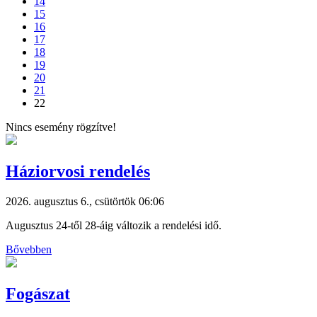
14
15
16
17
18
19
20
21
22
Nincs esemény rögzítve!
Háziorvosi rendelés
2026. augusztus 6., csütörtök 06:06
Augusztus 24-től 28-áig változik a rendelési idő.
Bővebben
Fogászat