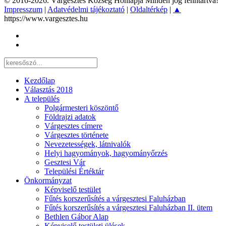
© 2016-2026. Várgesztes Község Honlapja Minden jog fenntartva!
Impresszum
|
Adatvédelmi tájékoztató
|
Oldaltérkép
|
▲
https://www.vargesztes.hu
Kezdőlap
Választás 2018
A település
Polgármesteri köszöntő
Földrajzi adatok
Várgesztes címere
Várgesztes története
Nevezetességek, látnivalók
Helyi hagyományok, hagyományőrzés
Gesztesi Vár
Települési Értéktár
Önkormányzat
Képviselő testület
Fűtés korszerűsítés a várgesztesi Faluházban
Fűtés korszerűsítés a várgesztesi Faluházban II. ütem
Bethlen Gábor Alap
Képviselő testületi ülések