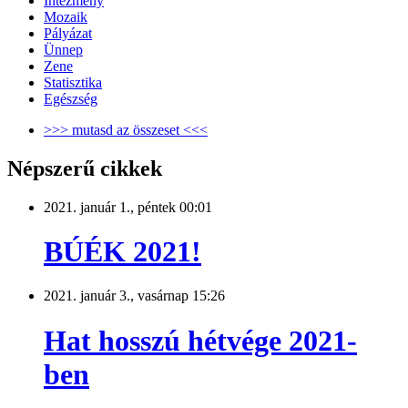
Intézmény
Mozaik
Pályázat
Ünnep
Zene
Statisztika
Egészség
>>> mutasd az összeset <<<
Népszerű cikkek
2021. január 1., péntek 00:01
BÚÉK 2021!
2021. január 3., vasárnap 15:26
Hat hosszú hétvége 2021-
ben