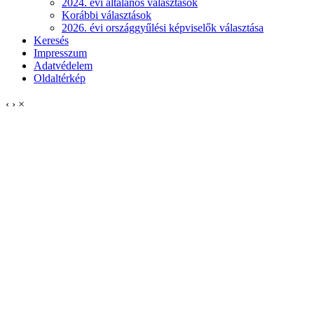
2024. évi általános választások
Korábbi választások
2026. évi országgyűlési képviselők választása
Keresés
Impresszum
Adatvédelem
Oldaltérkép
‹
›
×