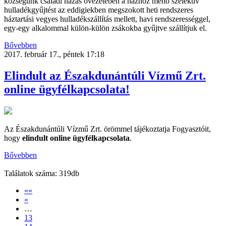
községünk családi házas övezetében a házhoz menő szelektív
hulladékgyűjtést az eddigiekben megszokott heti rendszeres
háztartási vegyes hulladékszállítás mellett, havi rendszerességgel,
egy-egy alkalommal külön-külön zsákokba gyűjtve szállítjuk el.
Bővebben
2017. február 17., péntek 17:18
Elindult az Északdunántúli Vízmű Zrt.
online ügyfélkapcsolata!
Az Északdunántúli Vízmű Zrt. örömmel tájékoztatja Fogyasztóit,
hogy
elindult online ügyfélkapcsolata
.
Bővebben
Találatok száma: 319db
««
«
…
13