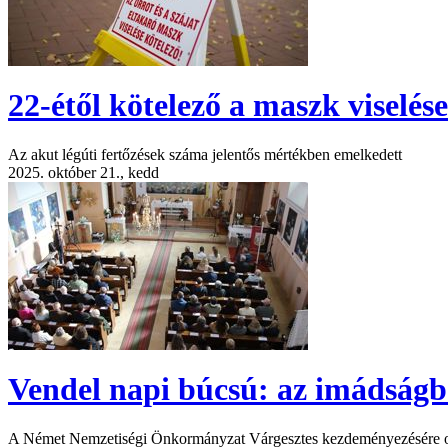
22-étől kötelező a maszk viselé
Az akut légúti fertőzések száma jelentős mértékben emelkedett
2025. október 21., kedd
Vendel napi búcsú: az imádságb
A Német Nemzetiségi Önkormányzat Várgesztes kezdeményezésére októ