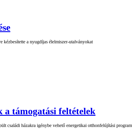
ése
 kézbesítette a nyugdíjas élelmiszer-utalványokat
 a támogatási feltételek
 épült családi házakra igénybe vehető energetikai otthonfelújítási progr