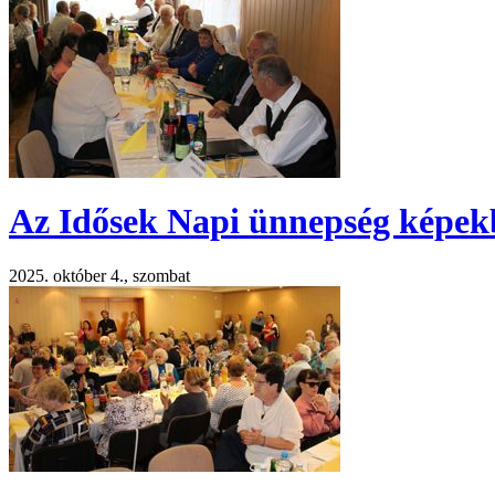
Az Idősek Napi ünnepség képek
2025. október 4., szombat