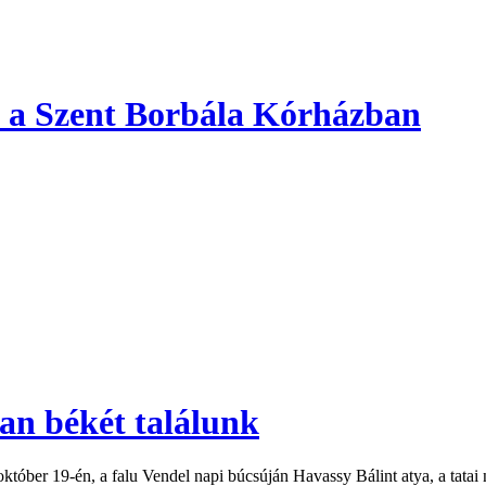
se a Szent Borbála Kórházban
an békét találunk
ber 19-én, a falu Vendel napi búcsúján Havassy Bálint atya, a tatai 