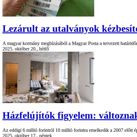
Lezárult az utalványok kézbesít
A magyar kormány megbízásából a Magyar Posta a tervezett határidőre
2025. október 20., hétfő
Házfelújítók figyelem: változnak
Az eddigi 6 millió forintról 10 millió forintra emelkedik a 2007 előtt
2025. október 17., péntek