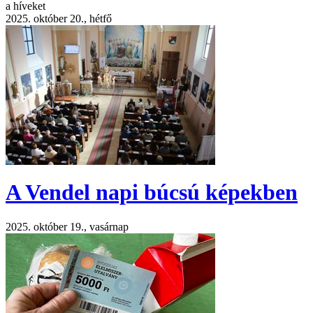
a híveket
2025. október 20., hétfő
A Vendel napi búcsú képekben
2025. október 19., vasárnap