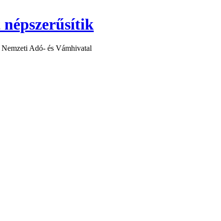
t népszerűsítik
 a Nemzeti Adó- és Vámhivatal