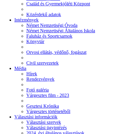
Család és Gyermekjóléti Központ
Közérdekű adatok
Intézmények
Német Nemzetiségi Óvoda
Német Nemzetiségi Általános Iskola
Faluház és Sportcsarnok
Könyvtár
Orvosi ellátás, védőnő, fogászat
Civil szervezetek
Média
Hírek
Rendezvények
Fotó galéria
Várgesztes film - 2023
Gesztesi Krónika
Várgesztes történetéből
Választási információk
Választási szervek
Választási ügyintézés
2024. évi általános választások