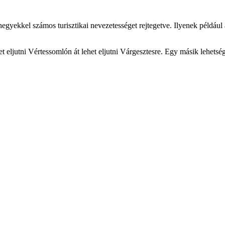
hegyekkel számos turisztikai nevezetességet rejtegetve. Ilyenek például a
t eljutni Vértessomlón át lehet eljutni Várgesztesre. Egy másik lehets