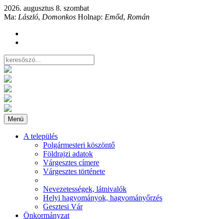
2026. augusztus 8. szombat
Ma:
László
,
Domonkos
Holnap:
Emőd
,
Román
Menü
A település
Polgármesteri köszöntő
Földrajzi adatok
Várgesztes címere
Várgesztes története
Nevezetességek, látnivalók
Helyi hagyományok, hagyományőrzés
Gesztesi Vár
Önkormányzat