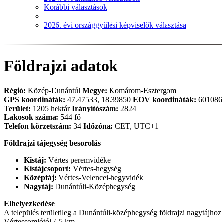
Korábbi választások
2026. évi országgyűlési képviselők választása
Földrajzi adatok
Régió:
Közép-Dunántúl
Megye:
Komárom-Esztergom
GPS koordináták:
47.47533, 18.39850
EOV koordináták:
601086
Terület:
1205 hektár
Irányítószám:
2824
Lakosok száma:
544 fő
Telefon körzetszám:
34
Időzóna:
CET, UTC+1
Földrajzi tájegység besorolás
Kistáj:
Vértes peremvidéke
Kistájcsoport:
Vértes-hegység
Középtáj:
Vértes-Velencei-hegyvidék
Nagytáj:
Dunántúli-Középhegység
Elhelyezkedése
A település területileg a Dunántúli-középhegység földrajzi nagytájhoz
Vértessomlótól 4,5 km.