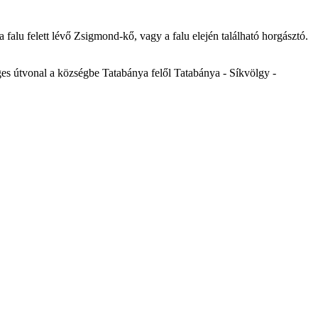
 falu felett lévő Zsigmond-kő, vagy a falu elején található horgásztó.
éges útvonal a községbe Tatabánya felől Tatabánya - Síkvölgy -