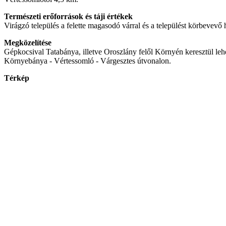
Természeti erőforrások és táji értékek
Virágzó település a felette magasodó várral és a települést körbevevő 
Megközelítése
Gépkocsival Tatabánya, illetve Oroszlány felől Környén keresztül lehe
Környebánya - Vértessomló - Várgesztes útvonalon.
Térkép