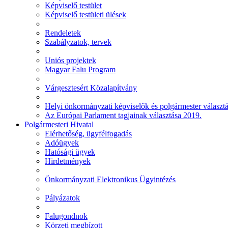
Képviselő testület
Képviselő testületi ülések
Rendeletek
Szabályzatok, tervek
Uniós projektek
Magyar Falu Program
Várgesztesért Közalapítvány
Helyi önkormányzati képviselők és polgármester választ
Az Európai Parlament tagjainak választása 2019.
Polgármesteri Hivatal
Elérhetőség, ügyfélfogadás
Adóügyek
Hatósági ügyek
Hirdetmények
Önkormányzati Elektronikus Ügyintézés
Pályázatok
Falugondnok
Körzeti megbízott