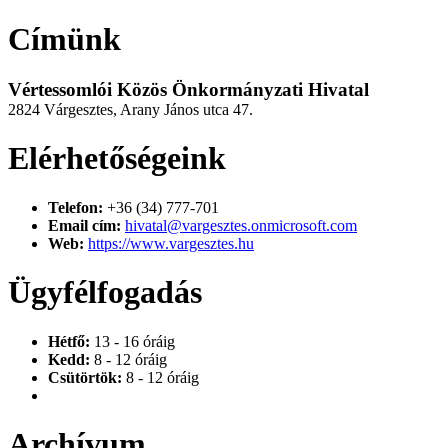
Címünk
Vértessomlói Közös Önkormányzati Hivatal
2824 Várgesztes, Arany János utca 47.
Elérhetőségeink
Telefon:
+36 (34) 777-701
Email cím:
hivatal@vargesztes.onmicrosoft.com
Web:
https://www.vargesztes.hu
Ügyfélfogadás
Hétfő:
13 - 16 óráig
Kedd:
8 - 12 óráig
Csütörtök:
8 - 12 óráig
Archívum