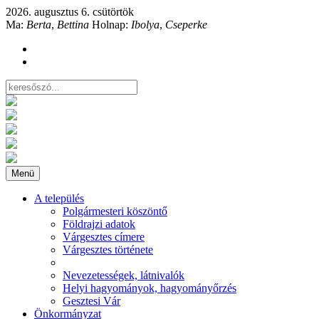
2026. augusztus 6. csütörtök
Ma:
Berta
,
Bettina
Holnap:
Ibolya
,
Cseperke
Menü
A település
Polgármesteri köszöntő
Földrajzi adatok
Várgesztes címere
Várgesztes története
Nevezetességek, látnivalók
Helyi hagyományok, hagyományőrzés
Gesztesi Vár
Önkormányzat