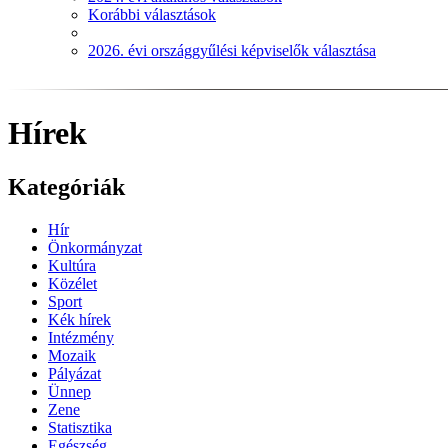
Korábbi választások
2026. évi országgyűlési képviselők választása
Hírek
Kategóriák
Hír
Önkormányzat
Kultúra
Közélet
Sport
Kék hírek
Intézmény
Mozaik
Pályázat
Ünnep
Zene
Statisztika
Egészség