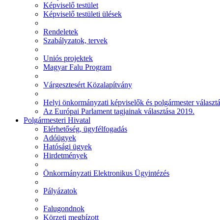
Képviselő testület
Képviselő testületi ülések
Rendeletek
Szabályzatok, tervek
Uniós projektek
Magyar Falu Program
Várgesztesért Közalapítvány
Helyi önkormányzati képviselők és polgármester választ
Az Európai Parlament tagjainak választása 2019.
Polgármesteri Hivatal
Elérhetőség, ügyfélfogadás
Adóügyek
Hatósági ügyek
Hirdetmények
Önkormányzati Elektronikus Ügyintézés
Pályázatok
Falugondnok
Körzeti megbízott