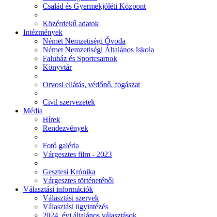
Család és Gyermekjóléti Központ
Közérdekű adatok
Intézmények
Német Nemzetiségi Óvoda
Német Nemzetiségi Általános Iskola
Faluház és Sportcsarnok
Könyvtár
Orvosi ellátás, védőnő, fogászat
Civil szervezetek
Média
Hírek
Rendezvények
Fotó galéria
Várgesztes film - 2023
Gesztesi Krónika
Várgesztes történetéből
Választási információk
Választási szervek
Választási ügyintézés
2024. évi általános választások