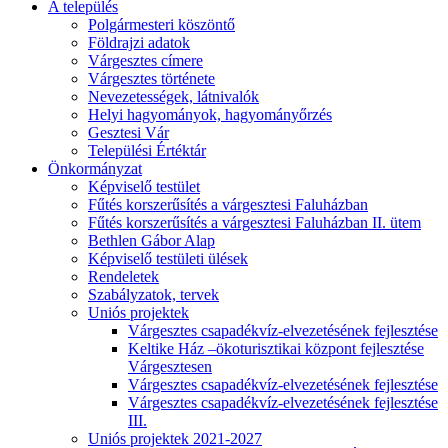
A település
Polgármesteri köszöntő
Földrajzi adatok
Várgesztes címere
Várgesztes története
Nevezetességek, látnivalók
Helyi hagyományok, hagyományőrzés
Gesztesi Vár
Települési Értéktár
Önkormányzat
Képviselő testület
Fűtés korszerűsítés a várgesztesi Faluházban
Fűtés korszerűsítés a várgesztesi Faluházban II. ütem
Bethlen Gábor Alap
Képviselő testületi ülések
Rendeletek
Szabályzatok, tervek
Uniós projektek
Várgesztes csapadékvíz-elvezetésének fejlesztése
Keltike Ház –ökoturisztikai központ fejlesztése
Várgesztesen
Várgesztes csapadékvíz-elvezetésének fejlesztése
Várgesztes csapadékvíz-elvezetésének fejlesztése
III.
Uniós projektek 2021-2027