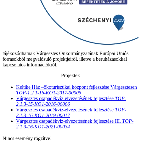
tájékozódhatnak Várgesztes Önkormányzatának Európai Uniós
forrásokból megvalósuló projektjeiről, illetve a beruházásokkal
kapcsolatos információkról.
Projektek
Keltike Ház –ökoturisztikai központ fejlesztése Várgesztesen
TOP-1.2.1-16-KO1-2017-00005
Várgesztes csapadékvíz-elvezetésének fejlesztése
TOP-
2.1.3-15-KO1-2016-00006
Várgesztes csapadékvíz-elvezetésének fejlesztése
TOP-
2.1.3-16-KO1-2019-00017
Várgesztes csapadékvíz-elvezetésének fejlesztése III.
TOP-
2.1.3-16-KO1-2021-00034
Nincs esemény rögzítve!