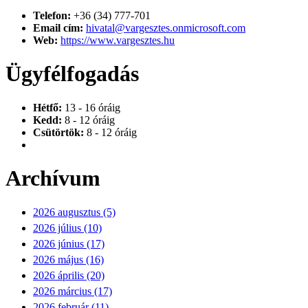
Telefon:
+36 (34) 777-701
Email cím:
hivatal@vargesztes.onmicrosoft.com
Web:
https://www.vargesztes.hu
Ügyfélfogadás
Hétfő:
13 - 16 óráig
Kedd:
8 - 12 óráig
Csütörtök:
8 - 12 óráig
Archívum
2026 augusztus (5)
2026 július (10)
2026 június (17)
2026 május (16)
2026 április (20)
2026 március (17)
2026 február (11)