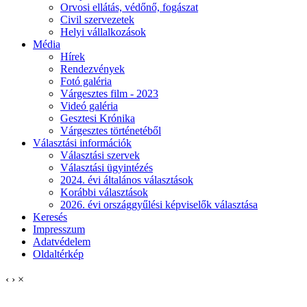
Orvosi ellátás, védőnő, fogászat
Civil szervezetek
Helyi vállalkozások
Média
Hírek
Rendezvények
Fotó galéria
Várgesztes film - 2023
Videó galéria
Gesztesi Krónika
Várgesztes történetéből
Választási információk
Választási szervek
Választási ügyintézés
2024. évi általános választások
Korábbi választások
2026. évi országgyűlési képviselők választása
Keresés
Impresszum
Adatvédelem
Oldaltérkép
‹
›
×