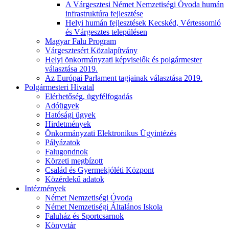
A Várgesztesi Német Nemzetiségi Óvoda humán
infrastruktúra fejlesztése
Helyi humán fejlesztések Kecskéd, Vértessomló
és Várgesztes településen
Magyar Falu Program
Várgesztesért Közalapítvány
Helyi önkormányzati képviselők és polgármester
választása 2019.
Az Európai Parlament tagjainak választása 2019.
Polgármesteri Hivatal
Elérhetőség, ügyfélfogadás
Adóügyek
Hatósági ügyek
Hirdetmények
Önkormányzati Elektronikus Ügyintézés
Pályázatok
Falugondnok
Körzeti megbízott
Család és Gyermekjóléti Központ
Közérdekű adatok
Intézmények
Német Nemzetiségi Óvoda
Német Nemzetiségi Általános Iskola
Faluház és Sportcsarnok
Könyvtár