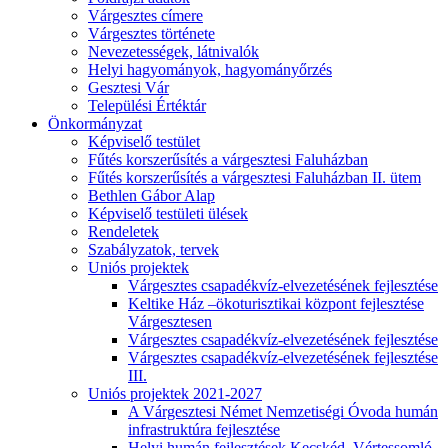
Várgesztes címere
Várgesztes története
Nevezetességek, látnivalók
Helyi hagyományok, hagyományőrzés
Gesztesi Vár
Települési Értéktár
Önkormányzat
Képviselő testület
Fűtés korszerűsítés a várgesztesi Faluházban
Fűtés korszerűsítés a várgesztesi Faluházban II. ütem
Bethlen Gábor Alap
Képviselő testületi ülések
Rendeletek
Szabályzatok, tervek
Uniós projektek
Várgesztes csapadékvíz-elvezetésének fejlesztése
Keltike Ház –ökoturisztikai központ fejlesztése
Várgesztesen
Várgesztes csapadékvíz-elvezetésének fejlesztése
Várgesztes csapadékvíz-elvezetésének fejlesztése
III.
Uniós projektek 2021-2027
A Várgesztesi Német Nemzetiségi Óvoda humán
infrastruktúra fejlesztése
Helyi humán fejlesztések Kecskéd, Vértessomló