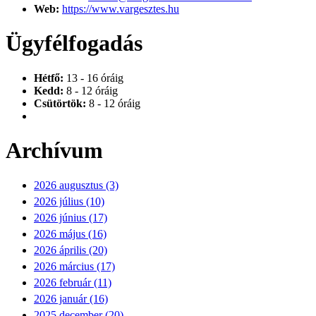
Web:
https://www.vargesztes.hu
Ügyfélfogadás
Hétfő:
13 - 16 óráig
Kedd:
8 - 12 óráig
Csütörtök:
8 - 12 óráig
Archívum
2026 augusztus (3)
2026 július (10)
2026 június (17)
2026 május (16)
2026 április (20)
2026 március (17)
2026 február (11)
2026 január (16)
2025 december (20)