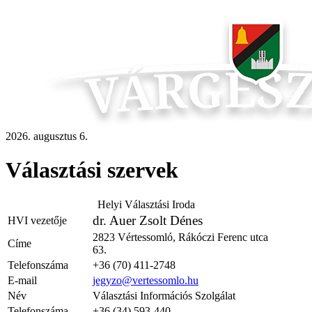
2026. augusztus 6.
Választási szervek
Helyi Választási Iroda
dr. Auer Zsolt Dénes
HVI vezetője
2823 Vértessomló, Rákóczi Ferenc utca
Címe
63.
Telefonszáma
+36 (70) 411-2748
E-mail
jegyzo@vertessomlo.hu
Név
Választási Információs Szolgálat
Telefonszáma
+36 (34) 593-440