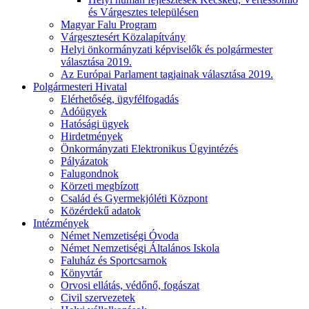
és Várgesztes településen
Magyar Falu Program
Várgesztesért Közalapítvány
Helyi önkormányzati képviselők és polgármester
választása 2019.
Az Európai Parlament tagjainak választása 2019.
Polgármesteri Hivatal
Elérhetőség, ügyfélfogadás
Adóügyek
Hatósági ügyek
Hirdetmények
Önkormányzati Elektronikus Ügyintézés
Pályázatok
Falugondnok
Körzeti megbízott
Család és Gyermekjóléti Központ
Közérdekű adatok
Intézmények
Német Nemzetiségi Óvoda
Német Nemzetiségi Általános Iskola
Faluház és Sportcsarnok
Könyvtár
Orvosi ellátás, védőnő, fogászat
Civil szervezetek