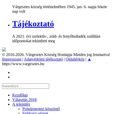
Várgesztes község történelmében 1945. jan. 6. napja fekete
nap volt
Tájékoztató
A 2021. évi szelektív-, zöld- és fenyőhulladék szállítási
időpontokat tekintheti meg
© 2016-2026. Várgesztes Község Honlapja Minden jog fenntartva!
Impresszum
|
Adatvédelmi tájékoztató
|
Oldaltérkép
|
▲
https://www.vargesztes.hu
Kezdőlap
Választás 2018
A település
Polgármesteri köszöntő
Földrajzi adatok