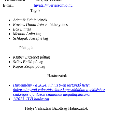
E-mail
hivatal@vertessomlo.hu
Tagok
Adamik Dániel
elnök
Kovács Dunai Irén
elnökhelyettes
Eck Lili
tag
Menoni Anita
tag
Schlapak Józsefné
tag
Póttagok
Kluber Erzsébet
póttag
Szűcs Enikő
póttag
Kapás Zsófia
póttag
Határozatok
Hirdetmény - a 2024. június 9-én tartandó helyi
önkormányzati választásokhoz kapcsolódóan a jelöléshez
szükséges ajánlások számának megállapításáról
1/2023. HVI határozat
Helyi Választási Bizottság Határozatok