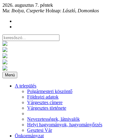
2026. augusztus 7. péntek
Ma:
Ibolya
,
Cseperke
Holnap:
László
,
Domonkos
Menü
A település
Polgármesteri köszöntő
Földrajzi adatok
Várgesztes címere
Várgesztes története
Nevezetességek, látnivalók
Helyi hagyományok, hagyományőrzés
Gesztesi Vár
Önkormányzat