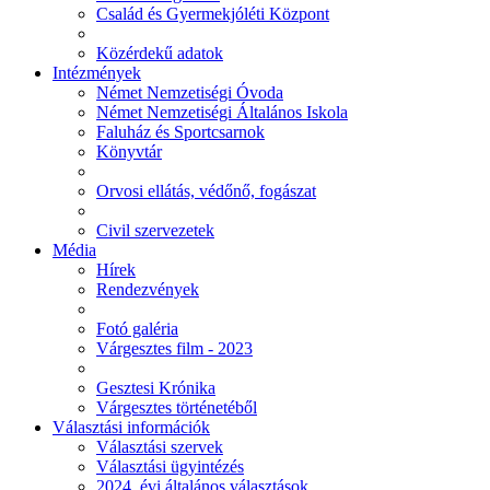
Család és Gyermekjóléti Központ
Közérdekű adatok
Intézmények
Német Nemzetiségi Óvoda
Német Nemzetiségi Általános Iskola
Faluház és Sportcsarnok
Könyvtár
Orvosi ellátás, védőnő, fogászat
Civil szervezetek
Média
Hírek
Rendezvények
Fotó galéria
Várgesztes film - 2023
Gesztesi Krónika
Várgesztes történetéből
Választási információk
Választási szervek
Választási ügyintézés
2024. évi általános választások