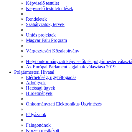
Képviselő testület
Képviselő testületi ülések
Rendeletek
Szabályzatok, tervek
Uniós projektek
Magyar Falu Program
Várgesztesért Közalapítvány
Helyi önkormányzati képviselők és polgármester választ
Az Európai Parlament tagjainak választása 2019.
Polgármesteri Hivatal
Elérhetőség, ügyfélfogadás
Adóügyek
Hatósági ügyek
Hirdetmények
Önkormányzati Elektronikus Ügyintézés
Pályázatok
Falugondnok
Körzeti megbízott