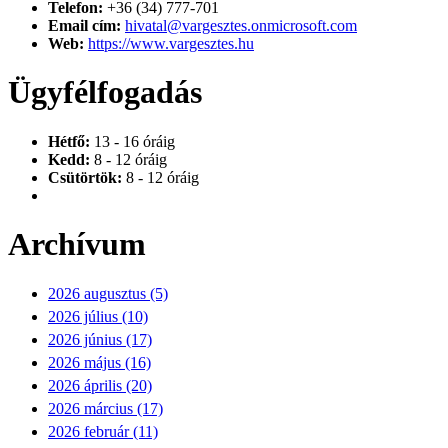
Telefon:
+36 (34) 777-701
Email cím:
hivatal@vargesztes.onmicrosoft.com
Web:
https://www.vargesztes.hu
Ügyfélfogadás
Hétfő:
13 - 16 óráig
Kedd:
8 - 12 óráig
Csütörtök:
8 - 12 óráig
Archívum
2026 augusztus (5)
2026 július (10)
2026 június (17)
2026 május (16)
2026 április (20)
2026 március (17)
2026 február (11)