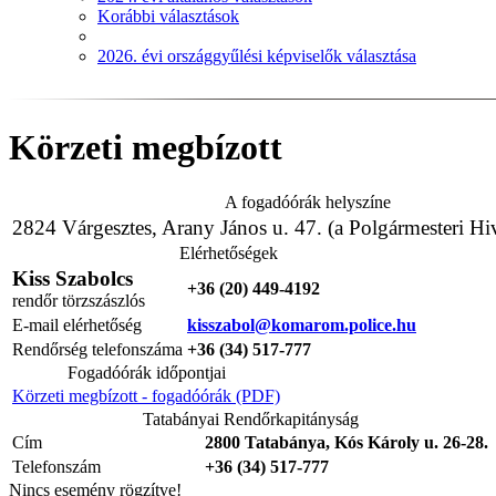
Korábbi választások
2026. évi országgyűlési képviselők választása
Körzeti megbízott
A fogadóórák helyszíne
2824 Várgesztes, Arany János u. 47. (a Polgármesteri Hiv
Elérhetőségek
Kiss Szabolcs
+36 (20) 449-4192
rendőr törzszászlós
E-mail elérhetőség
kisszabol@komarom.police.hu
Rendőrség telefonszáma
+36 (34) 517-777
Fogadóórák időpontjai
Körzeti megbízott - fogadóórák (PDF)
Tatabányai Rendőrkapitányság
Cím
2800 Tatabánya, Kós Károly u. 26-28.
Telefonszám
+36 (34) 517-777
Nincs esemény rögzítve!