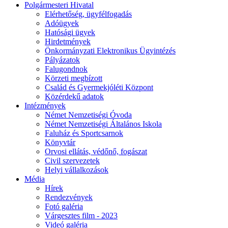
Polgármesteri Hivatal
Elérhetőség, ügyfélfogadás
Adóügyek
Hatósági ügyek
Hirdetmények
Önkormányzati Elektronikus Ügyintézés
Pályázatok
Falugondnok
Körzeti megbízott
Család és Gyermekjóléti Központ
Közérdekű adatok
Intézmények
Német Nemzetiségi Óvoda
Német Nemzetiségi Általános Iskola
Faluház és Sportcsarnok
Könyvtár
Orvosi ellátás, védőnő, fogászat
Civil szervezetek
Helyi vállalkozások
Média
Hírek
Rendezvények
Fotó galéria
Várgesztes film - 2023
Videó galéria