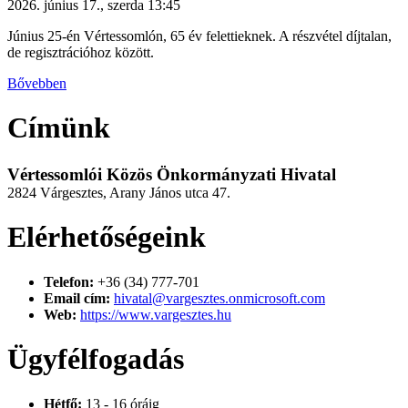
2026. június 17., szerda 13:45
Június 25-én Vértessomlón, 65 év felettieknek. A részvétel díjtalan,
de regisztrációhoz között.
Bővebben
Címünk
Vértessomlói Közös Önkormányzati Hivatal
2824 Várgesztes, Arany János utca 47.
Elérhetőségeink
Telefon:
+36 (34) 777-701
Email cím:
hivatal@vargesztes.onmicrosoft.com
Web:
https://www.vargesztes.hu
Ügyfélfogadás
Hétfő:
13 - 16 óráig