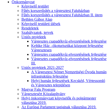
Önkormányzat
Képviselő testület
Fűtés korszerűsítés a várgesztesi Faluházban
Fűtés korszerűsítés a várgesztesi Faluházban II. ütem
Bethlen Gábor Alap
Képviselő testületi ülések
Rendeletek
Szabályzatok, tervek
Uniós projektek
Várgesztes csapadékvíz-elvezetésének fejlesztése
Keltike Ház –ökoturisztikai központ fejlesztése
Várgesztesen
Várgesztes csapadékvíz-elvezetésének fejlesztése
Várgesztes csapadékvíz-elvezetésének fejlesztése
III.
Uniós projektek 2021-2027
A Várgesztesi Német Nemzetiségi Óvoda humán
infrastruktúra fejlesztése
Helyi humán fejlesztések Kecskéd, Vértessomló
és Várgesztes településen
Magyar Falu Program
Várgesztesért Közalapítvány
Helyi önkormányzati képviselők és polgármester
választása 2019.
Az Európai Parlament tagjainak választása 2019.