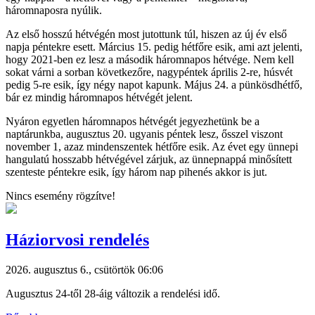
háromnaposra nyúlik.
Az első hosszú hétvégén most jutottunk túl, hiszen az új év első
napja péntekre esett. Március 15. pedig hétfőre esik, ami azt jelenti,
hogy 2021-ben ez lesz a második háromnapos hétvége. Nem kell
sokat várni a sorban következőre, nagypéntek április 2-re, húsvét
pedig 5-re esik, így négy napot kapunk. Május 24. a pünkösdhétfő,
bár ez mindig háromnapos hétvégét jelent.
Nyáron egyetlen háromnapos hétvégét jegyezhetünk be a
naptárunkba, augusztus 20. ugyanis péntek lesz, ősszel viszont
november 1, azaz mindenszentek hétfőre esik. Az évet egy ünnepi
hangulatú hosszabb hétvégével zárjuk, az ünnepnappá minősített
szenteste péntekre esik, így három nap pihenés akkor is jut.
Nincs esemény rögzítve!
Háziorvosi rendelés
2026. augusztus 6., csütörtök 06:06
Augusztus 24-től 28-áig változik a rendelési idő.