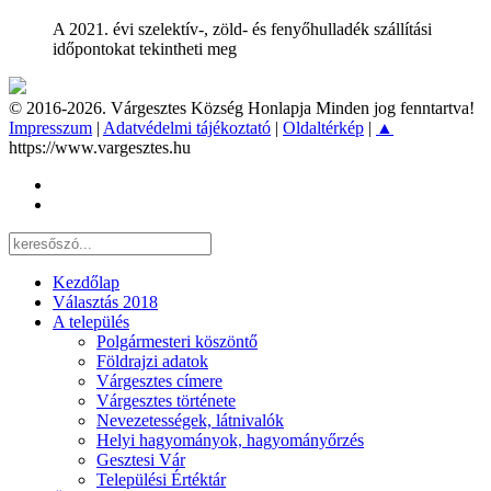
A 2021. évi szelektív-, zöld- és fenyőhulladék szállítási
időpontokat tekintheti meg
© 2016-2026. Várgesztes Község Honlapja Minden jog fenntartva!
Impresszum
|
Adatvédelmi tájékoztató
|
Oldaltérkép
|
▲
https://www.vargesztes.hu
Kezdőlap
Választás 2018
A település
Polgármesteri köszöntő
Földrajzi adatok
Várgesztes címere
Várgesztes története
Nevezetességek, látnivalók
Helyi hagyományok, hagyományőrzés
Gesztesi Vár
Települési Értéktár