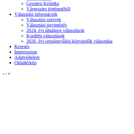
Gesztesi Krónika
Várgesztes történetéből
Választási információk
Választási szervek
Választási ügyintézés
2024. évi általános választások
Korábbi választások
2026. évi országgyűlési képviselők választása
Keresés
Impresszum
Adatvédelem
Oldaltérkép
‹
›
×