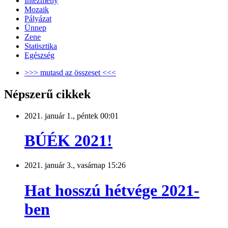
Intézmény
Mozaik
Pályázat
Ünnep
Zene
Statisztika
Egészség
>>> mutasd az összeset <<<
Népszerű cikkek
2021. január 1., péntek 00:01
BÚÉK 2021!
2021. január 3., vasárnap 15:26
Hat hosszú hétvége 2021-
ben