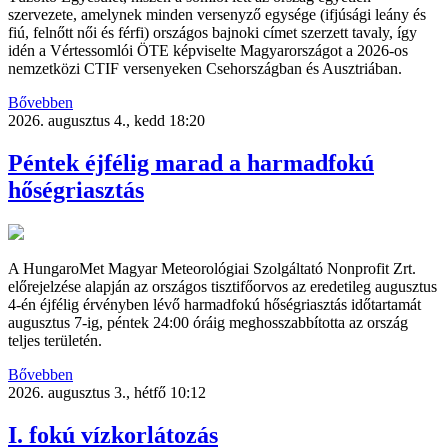
szervezete, amelynek minden versenyző egysége (ifjúsági leány és
fiú, felnőtt női és férfi) országos bajnoki címet szerzett tavaly, így
idén a Vértessomlói ÖTE képviselte Magyarországot a 2026-os
nemzetközi CTIF versenyeken Csehországban és Ausztriában.
Bővebben
2026. augusztus 4., kedd 18:20
Péntek éjfélig marad a harmadfokú
hőségriasztás
A HungaroMet Magyar Meteorológiai Szolgáltató Nonprofit Zrt.
előrejelzése alapján az országos tisztifőorvos az eredetileg augusztus
4-én éjfélig érvényben lévő harmadfokú hőségriasztás időtartamát
augusztus 7-ig, péntek 24:00 óráig meghosszabbította az ország
teljes területén.
Bővebben
2026. augusztus 3., hétfő 10:12
I. fokú vízkorlátozás