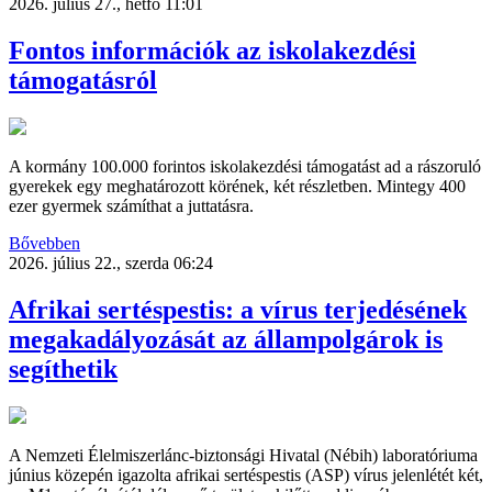
2026. július 27., hétfő 11:01
Fontos információk az iskolakezdési
támogatásról
A kormány 100.000 forintos iskolakezdési támogatást ad a rászoruló
gyerekek egy meghatározott körének, két részletben. Mintegy 400
ezer gyermek számíthat a juttatásra.
Bővebben
2026. július 22., szerda 06:24
Afrikai sertéspestis: a vírus terjedésének
megakadályozását az állampolgárok is
segíthetik
A Nemzeti Élelmiszerlánc-biztonsági Hivatal (Nébih) laboratóriuma
június közepén igazolta afrikai sertéspestis (ASP) vírus jelenlétét két,