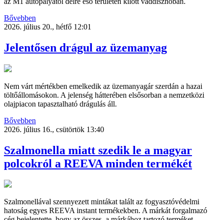
az M1 autópályától délre eső területen kilőtt vaddisznóban.
Bővebben
2026. július 20., hétfő 12:01
Jelentősen drágul az üzemanyag
Nem várt mértékben emelkedik az üzemanyagár szerdán a hazai
töltőállomásokon. A jelenség hátterében elsősorban a nemzetközi
olajpiacon tapasztalható drágulás áll.
Bővebben
2026. július 16., csütörtök 13:40
Szalmonella miatt szedik le a magyar
polcokról a REEVA minden termékét
Szalmonellával szennyezett mintákat talált az fogyasztóvédelmi
hatoság egyes REEVA instant termékekben. A márkát forgalmazó
cég bejelentette, hogy az összes, a márkához tartozó terméket