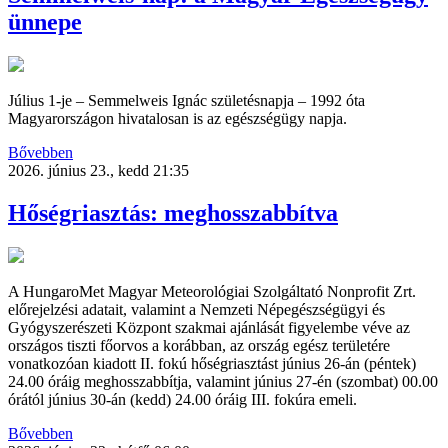
ünnepe
Július 1-je – Semmelweis Ignác születésnapja – 1992 óta
Magyarországon hivatalosan is az egészségügy napja.
Bővebben
2026. június 23., kedd 21:35
Hőségriasztás: meghosszabbítva
A HungaroMet Magyar Meteorológiai Szolgáltató Nonprofit Zrt.
előrejelzési adatait, valamint a Nemzeti Népegészségügyi és
Gyógyszerészeti Központ szakmai ajánlását figyelembe véve az
országos tiszti főorvos a korábban, az ország egész területére
vonatkozóan kiadott II. fokú hőségriasztást június 26-án (péntek)
24.00 óráig meghosszabbítja, valamint június 27-én (szombat) 00.00
órától június 30-án (kedd) 24.00 óráig III. fokúra emeli.
Bővebben