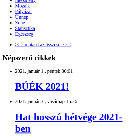
Intézmény
Mozaik
Pályázat
Ünnep
Zene
Statisztika
Egészség
>>> mutasd az összeset <<<
Népszerű cikkek
2021. január 1., péntek 00:01
BÚÉK 2021!
2021. január 3., vasárnap 15:26
Hat hosszú hétvége 2021-
ben