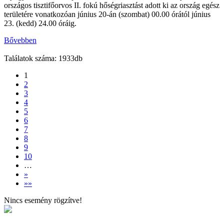
országos tisztifőorvos II. fokú hőségriasztást adott ki az ország egész
területére vonatkozóan június 20-án (szombat) 00.00 órától június
23. (kedd) 24.00 óráig.
Bővebben
Találatok száma: 1933db
1
2
3
4
5
6
7
8
9
10
…
»
»»
Nincs esemény rögzítve!