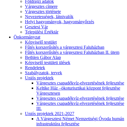
Földrajzi adatok
Várgesztes címere
Várgesztes története
Nevezetességek, látnivalók
Helyi hagyományok, hagyományőrzés
Gesztesi Vár
Települési Értéktár
Önkormányzat
Képviselő testület
Fűtés korszerűsítés a várgesztesi Faluházban
Fűtés korszerűsítés a várgesztesi Faluházban II. ütem
Bethlen Gábor Alap
Képviselő testületi ülések
Rendeletek
Szabályzatok, tervek
Uniós projektek
Várgesztes csapadékvíz-elvezetésének fejlesztése
Keltike Ház –ökoturisztikai központ fejlesztése
Várgesztesen
Várgesztes csapadékvíz-elvezetésének fejlesztése
Várgesztes csapadékvíz-elvezetésének fejlesztése
III.
Uniós projektek 2021-2027
A Várgesztesi Német Nemzetiségi Óvoda humán
infrastruktúra fejlesztése