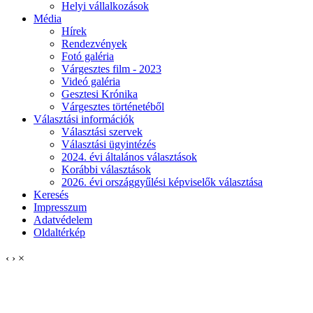
Helyi vállalkozások
Média
Hírek
Rendezvények
Fotó galéria
Várgesztes film - 2023
Videó galéria
Gesztesi Krónika
Várgesztes történetéből
Választási információk
Választási szervek
Választási ügyintézés
2024. évi általános választások
Korábbi választások
2026. évi országgyűlési képviselők választása
Keresés
Impresszum
Adatvédelem
Oldaltérkép
‹
›
×