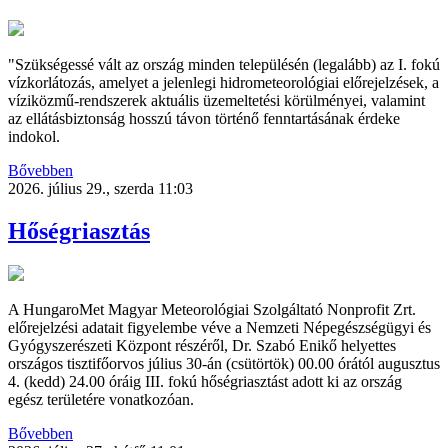
"Szükségessé vált az ország minden településén (legalább) az I. fokú
vízkorlátozás, amelyet a jelenlegi hidrometeorológiai előrejelzések, a
víziközmű-rendszerek aktuális üzemeltetési körülményei, valamint
az ellátásbiztonság hosszú távon történő fenntartásának érdeke
indokol.
Bővebben
2026. július 29., szerda 11:03
Hőségriasztás
A HungaroMet Magyar Meteorológiai Szolgáltató Nonprofit Zrt.
előrejelzési adatait figyelembe véve a Nemzeti Népegészségügyi és
Gyógyszerészeti Központ részéről, Dr. Szabó Enikő helyettes
országos tisztifőorvos július 30-án (csütörtök) 00.00 órától augusztus
4. (kedd) 24.00 óráig III. fokú hőségriasztást adott ki az ország
egész területére vonatkozóan.
Bővebben