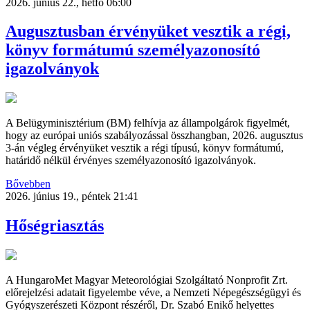
2026. június 22., hétfő 06:00
Augusztusban érvényüket vesztik a régi,
könyv formátumú személyazonosító
igazolványok
A Belügyminisztérium (BM) felhívja az állampolgárok figyelmét,
hogy az európai uniós szabályozással összhangban, 2026. augusztus
3-án végleg érvényüket vesztik a régi típusú, könyv formátumú,
határidő nélkül érvényes személyazonosító igazolványok.
Bővebben
2026. június 19., péntek 21:41
Hőségriasztás
A HungaroMet Magyar Meteorológiai Szolgáltató Nonprofit Zrt.
előrejelzési adatait figyelembe véve, a Nemzeti Népegészségügyi és
Gyógyszerészeti Központ részéről, Dr. Szabó Enikő helyettes