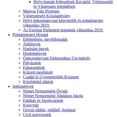
Helyi humán fejlesztések Kecskéd, Vértessomló
és Várgesztes településen
Magyar Falu Program
Várgesztesért Közalapítvány
Helyi önkormányzati képviselők és polgármester
választása 2019.
Az Európai Parlament tagjainak választása 2019.
Polgármesteri Hivatal
Elérhetőség, ügyfélfogadás
Adóügyek
Hatósági ügyek
Hirdetmények
Önkormányzati Elektronikus Ügyintézés
Pályázatok
Falugondnok
Körzeti megbízott
Család és Gyermekjóléti Központ
Közérdekű adatok
Intézmények
Német Nemzetiségi Óvoda
Német Nemzetiségi Általános Iskola
Faluház és Sportcsarnok
Könyvtár
Orvosi ellátás, védőnő, fogászat
Civil szervezetek