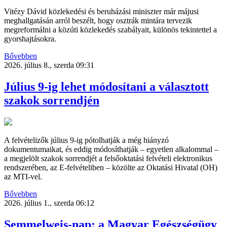
Vitézy Dávid közlekedési és beruházási miniszter már májusi
meghallgatásán arról beszélt, hogy osztrák mintára tervezik
megreformálni a közúti közlekedés szabályait, különös tekintettel a
gyorshajtásokra.
Bővebben
2026. július 8., szerda 09:31
Július 9-ig lehet módosítani a választott
szakok sorrendjén
A felvételizők július 9-ig pótolhatják a még hiányzó
dokumentumaikat, és eddig módosíthatják – egyetlen alkalommal –
a megjelölt szakok sorrendjét a felsőoktatási felvételi elektronikus
rendszerében, az E-felvételiben – közölte az Oktatási Hivatal (OH)
az MTI-vel.
Bővebben
2026. július 1., szerda 06:12
Semmelweis-nap: a Magyar Egészségügy