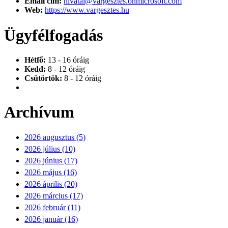
Email cím:
hivatal@vargesztes.onmicrosoft.com
Web:
https://www.vargesztes.hu
Ügyfélfogadás
Hétfő:
13 - 16 óráig
Kedd:
8 - 12 óráig
Csütörtök:
8 - 12 óráig
Archívum
2026 augusztus (5)
2026 július (10)
2026 június (17)
2026 május (16)
2026 április (20)
2026 március (17)
2026 február (11)
2026 január (16)