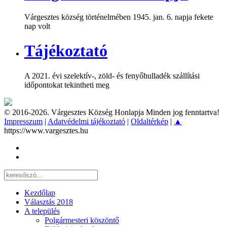
Várgesztes község történelmében 1945. jan. 6. napja fekete
nap volt
Tájékoztató
A 2021. évi szelektív-, zöld- és fenyőhulladék szállítási
időpontokat tekintheti meg
© 2016-2026. Várgesztes Község Honlapja Minden jog fenntartva!
Impresszum
|
Adatvédelmi tájékoztató
|
Oldaltérkép
|
▲
https://www.vargesztes.hu
Kezdőlap
Választás 2018
A település
Polgármesteri köszöntő