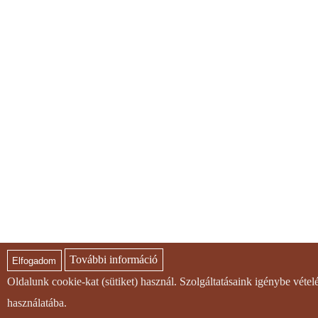
További információ
Elfogadom
Oldalunk cookie-kat (sütiket) használ. Szolgáltatásaink igénybe véte
használatába.