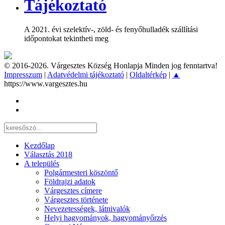
Tájékoztató
A 2021. évi szelektív-, zöld- és fenyőhulladék szállítási
időpontokat tekintheti meg
© 2016-2026. Várgesztes Község Honlapja Minden jog fenntartva!
Impresszum
|
Adatvédelmi tájékoztató
|
Oldaltérkép
|
▲
https://www.vargesztes.hu
Kezdőlap
Választás 2018
A település
Polgármesteri köszöntő
Földrajzi adatok
Várgesztes címere
Várgesztes története
Nevezetességek, látnivalók
Helyi hagyományok, hagyományőrzés