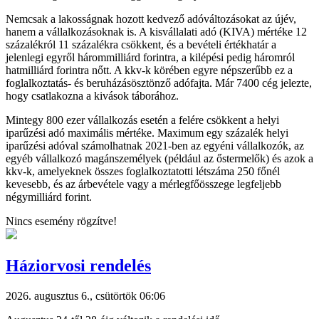
Nemcsak a lakosságnak hozott kedvező adóváltozásokat az újév,
hanem a vállalkozásoknak is. A kisvállalati adó (KIVA) mértéke 12
százalékról 11 százalékra csökkent, és a bevételi értékhatár a
jelenlegi egyről hárommilliárd forintra, a kilépési pedig háromról
hatmilliárd forintra nőtt. A kkv-k körében egyre népszerűbb ez a
foglalkoztatás- és beruházásösztönző adófajta. Már 7400 cég jelezte,
hogy csatlakozna a kivások táborához.
Mintegy 800 ezer vállalkozás esetén a felére csökkent a helyi
iparűzési adó maximális mértéke. Maximum egy százalék helyi
iparűzési adóval számolhatnak 2021-ben az egyéni vállalkozók, az
egyéb vállalkozó magánszemélyek (például az őstermelők) és azok a
kkv-k, amelyeknek összes foglalkoztatotti létszáma 250 főnél
kevesebb, és az árbevétele vagy a mérlegfőösszege legfeljebb
négymilliárd forint.
Nincs esemény rögzítve!
Háziorvosi rendelés
2026. augusztus 6., csütörtök 06:06