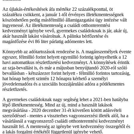
Az újlakás-értékesítések áfa mértéke 22 százalékponttal, öt
százalékra csökkent, a január 1-től érvényes illetékmentességnek
köszönhetően pedig másfélmillió államigazgatási ügy intézése vált
ingyenessé. Az illetékmentesség a családi otthonteremtési
kedvezményt igénybe vevő, gyermekes családoknak is jár, akár új,
akár használt lakást vásárolnak. A pálinka bérfőzetése és
magánfőzése évi 86 liter párlatig adómentes lett.
Könnyebb az adótartozások rendezése is. A magánszemélyek évente
egyszer, félmillió forint helyett egymillió forintig igényelhetik a 12
havi automatikus részletfizetési kedvezményt. A könnyítések érintik
az szja-bevallást is, és már a májusban benyújtandó 2020-ról szóló
bevallásban - kétszázezer forint helyett - félmillió forintos tartozásig,
hat hónap helyett szintén 12 hónapra kérhető a személyi
jövedelemadóra és a szociális hozzájárulási adóra a pótlékmentes
részletfizetés.
A gyermekes családoknak nagy segítség lehet a 2021-ben hatályba
lépő illetékmentesség. Mind az új, mind a használt lakások
megvásárlása - 2020 december 31-ét követően kötött adásvételi
szerződéssel - mentes a visszterhes vagyonszerzési illeték alól, ha a
vásárlásnál a vagyonszerző családi otthonteremtési kedvezményt
használt fel. A mentesség az igénybe vett kedvezmény összegétől és
a lakás forgalmi értékétől függetlenül igénybe vehető.