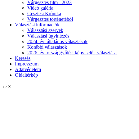
Várgesztes film - 2023
Videó galéria
Gesztesi Krónika
Várgesztes történetéből
Választási információk
Választási szervek
Választási ügyintézés
2024. évi általános választások
Korábbi választások
2026. évi országgyűlési képviselők választása
Keresés
Impresszum
Adatvédelem
Oldaltérkép
‹
›
×