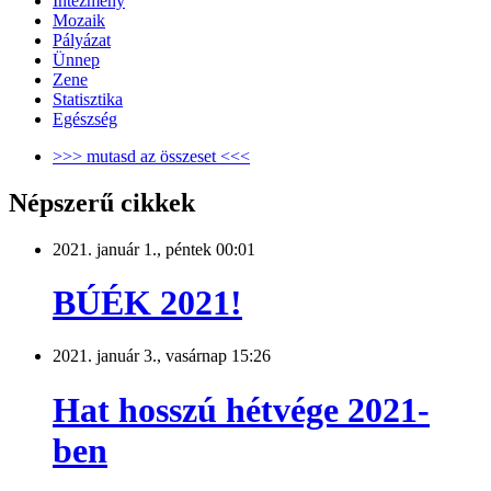
Intézmény
Mozaik
Pályázat
Ünnep
Zene
Statisztika
Egészség
>>> mutasd az összeset <<<
Népszerű cikkek
2021. január 1., péntek 00:01
BÚÉK 2021!
2021. január 3., vasárnap 15:26
Hat hosszú hétvége 2021-
ben