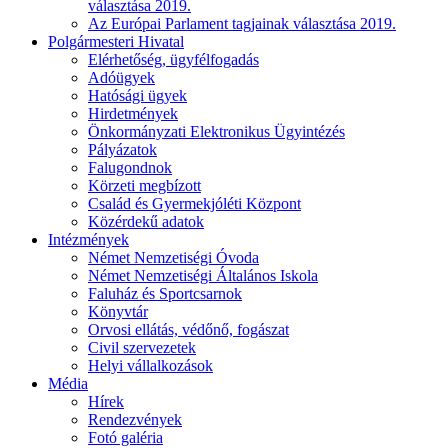
választása 2019.
Az Európai Parlament tagjainak választása 2019.
Polgármesteri Hivatal
Elérhetőség, ügyfélfogadás
Adóügyek
Hatósági ügyek
Hirdetmények
Önkormányzati Elektronikus Ügyintézés
Pályázatok
Falugondnok
Körzeti megbízott
Család és Gyermekjóléti Központ
Közérdekű adatok
Intézmények
Német Nemzetiségi Óvoda
Német Nemzetiségi Általános Iskola
Faluház és Sportcsarnok
Könyvtár
Orvosi ellátás, védőnő, fogászat
Civil szervezetek
Helyi vállalkozások
Média
Hírek
Rendezvények
Fotó galéria