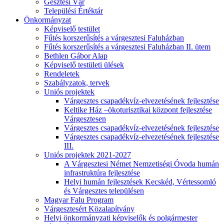
Gesztesi Vár
Települési Értéktár
Önkormányzat
Képviselő testület
Fűtés korszerűsítés a várgesztesi Faluházban
Fűtés korszerűsítés a várgesztesi Faluházban II. ütem
Bethlen Gábor Alap
Képviselő testületi ülések
Rendeletek
Szabályzatok, tervek
Uniós projektek
Várgesztes csapadékvíz-elvezetésének fejlesztése
Keltike Ház –ökoturisztikai központ fejlesztése
Várgesztesen
Várgesztes csapadékvíz-elvezetésének fejlesztése
Várgesztes csapadékvíz-elvezetésének fejlesztése
III.
Uniós projektek 2021-2027
A Várgesztesi Német Nemzetiségi Óvoda humán
infrastruktúra fejlesztése
Helyi humán fejlesztések Kecskéd, Vértessomló
és Várgesztes településen
Magyar Falu Program
Várgesztesért Közalapítvány
Helyi önkormányzati képviselők és polgármester