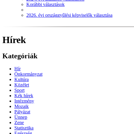
Korábbi választások
2026. évi országgyűlési képviselők választása
Hírek
Kategóriák
Hír
Önkormányzat
Kultúra
Közélet
Sport
Kék hírek
Intézmény
Mozaik
Pályázat
Ünnep
Zene
Statisztika
Egészség