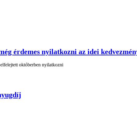
ég érdemes nyilatkozni az idei kedvezmén
felejtett októberben nyilatkozni
nyugdíj