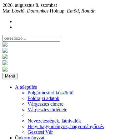
2026. augusztus 8. szombat
Ma:
László
,
Domonkos
Holnap:
Emőd
,
Román
Menü
A település
Polgármesteri köszöntő
Földrajzi adatok
Várgesztes címere
Várgesztes története
Nevezetességek, látnivalók
Helyi hagyományok, hagyományőrzés
Gesztesi Vár
Önkormányzat