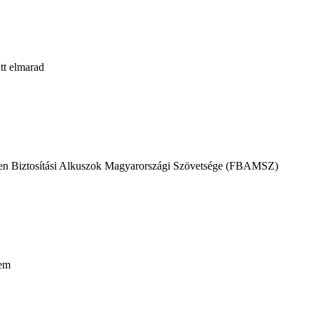
att elmarad
üggetlen Biztosítási Alkuszok Magyarországi Szövetsége (FBAMSZ)
tem