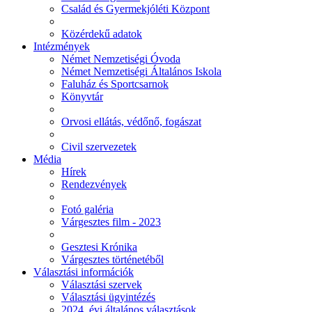
Család és Gyermekjóléti Központ
Közérdekű adatok
Intézmények
Német Nemzetiségi Óvoda
Német Nemzetiségi Általános Iskola
Faluház és Sportcsarnok
Könyvtár
Orvosi ellátás, védőnő, fogászat
Civil szervezetek
Média
Hírek
Rendezvények
Fotó galéria
Várgesztes film - 2023
Gesztesi Krónika
Várgesztes történetéből
Választási információk
Választási szervek
Választási ügyintézés
2024. évi általános választások