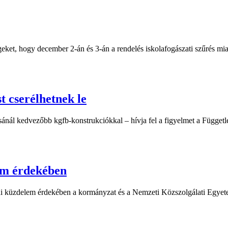
egeket, hogy december 2-án és 3-án a rendelés iskolafogászati szűrés mi
t cserélhetnek le
tosításánál kedvezőbb kgfb-konstrukciókkal – hívja fel a figyelmet a F
em érdekében
eni küzdelem érdekében a kormányzat és a Nemzeti Közszolgálati Egye