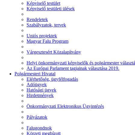
Képviselő testület
Képviselő testületi ülések
Rendeletek
Szabályzatok, tervek
Uniós projektek
Magyar Falu Program
Várgesztesért Közalapítvány
Helyi önkormányzati képviselők és polgármester választ
Az Európai Parlament tagjainak választása 2019.
Polgármesteri Hivatal
Elérhetőség, ügyfélfogadás
Adóügyek
Hatósági ügyek
Hirdetmények
Önkormányzati Elektronikus Ügyintézés
Pályázatok
Falugondnok
Körzeti megbízott