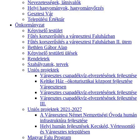
Nevezetességek, látnivalók
Helyi hagyományok, hagyományőrzés
Gesztesi Vár
Települési Értéktár
Önkormányzat
Képviselő testület
Fűtés korszerűsítés a várgesztesi Faluházban
Fűtés korszerűsítés a várgesztesi Faluházban II. ütem
Bethlen Gábor Alap
Képviselő testületi ülések
Rendeletek
Szabályzatok, tervek
Uniós projektek
Várgesztes csapadékvíz-elvezetésének fejlesztése
Keltike Ház –ökoturisztikai központ fejlesztése
Várgesztesen
Várgesztes csapadékvíz-elvezetésének fejlesztése
Várgesztes csapadékvíz-elvezetésének fejlesztése
III.
Uniós projektek 2021-2027
A Várgesztesi Német Nemzetiségi Óvoda humán
infrastruktúra fejlesztése
Helyi humán fejlesztések Kecskéd, Vértessomló
és Várgesztes településen
Magyar Falu Program