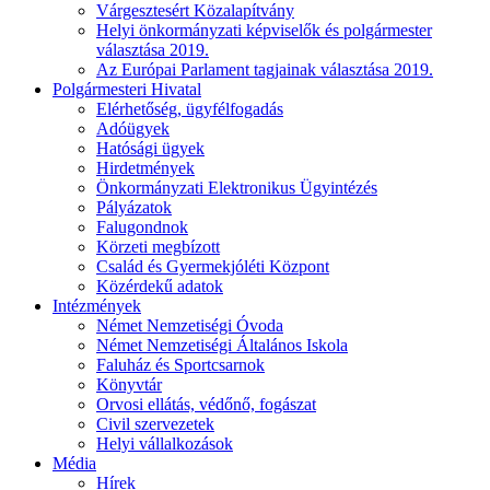
Várgesztesért Közalapítvány
Helyi önkormányzati képviselők és polgármester
választása 2019.
Az Európai Parlament tagjainak választása 2019.
Polgármesteri Hivatal
Elérhetőség, ügyfélfogadás
Adóügyek
Hatósági ügyek
Hirdetmények
Önkormányzati Elektronikus Ügyintézés
Pályázatok
Falugondnok
Körzeti megbízott
Család és Gyermekjóléti Központ
Közérdekű adatok
Intézmények
Német Nemzetiségi Óvoda
Német Nemzetiségi Általános Iskola
Faluház és Sportcsarnok
Könyvtár
Orvosi ellátás, védőnő, fogászat
Civil szervezetek
Helyi vállalkozások
Média
Hírek