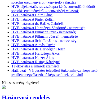
sorsolás eredményéről - képviselő választás
HVB tájékoztatás szavazólapra kérés sorrendjéről döntő
sorsolás eredményéről - nemzetiségi választás
HVB határozat Heim Pálné
HVB határozat Pintér Zoltán
HVB határozat dr. Balázs Gabriella
HVB határozat Hartdégen Sándorné - nemzetiség
HVB határozat Pillmann Imre - nemzetiség
HVB határozat Pillmann József - nemzetiség
HVB határozat Schäffer János - nemzetiség
HVB határozat Almási István
HVB határozat dr. Hartdégen Helén
HVB határozat Hartdégen Ákos
HVB határozat Katzer Ákos
HVB határozat Rising Károlyné
Tájékoztatás ajánlások számáról
Határozat - Várgesztes települési önkormányzat képviselő-
testülete megválasztható képviselőinek számáról
Nincs esemény rögzítve!
Háziorvosi rendelés