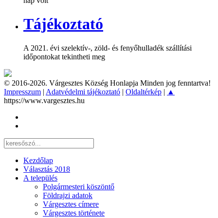
nap volt
Tájékoztató
A 2021. évi szelektív-, zöld- és fenyőhulladék szállítási
időpontokat tekintheti meg
© 2016-2026. Várgesztes Község Honlapja Minden jog fenntartva!
Impresszum
|
Adatvédelmi tájékoztató
|
Oldaltérkép
|
▲
https://www.vargesztes.hu
Kezdőlap
Választás 2018
A település
Polgármesteri köszöntő
Földrajzi adatok
Várgesztes címere
Várgesztes története