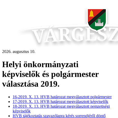
2026. augusztus 10.
Helyi önkormányzati
képviselők és polgármester
választása 2019.
16-2019. X. 13. HVB határozat megválasztott polgármester
17-2019. X. 13. HVB határozat megválasztott képviselők
18-2019. X. 13. HVB határozat megválasztott nemzetiségi
képviselők
HVB tájékoztatás szavazólapra kérés sorrendjéről döntő