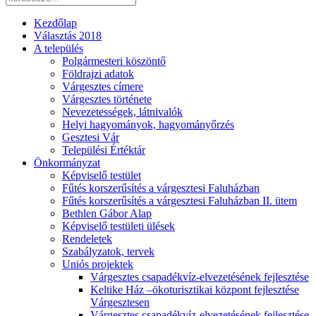
Kezdőlap
Választás 2018
A település
Polgármesteri köszöntő
Földrajzi adatok
Várgesztes címere
Várgesztes története
Nevezetességek, látnivalók
Helyi hagyományok, hagyományőrzés
Gesztesi Vár
Települési Értéktár
Önkormányzat
Képviselő testület
Fűtés korszerűsítés a várgesztesi Faluházban
Fűtés korszerűsítés a várgesztesi Faluházban II. ütem
Bethlen Gábor Alap
Képviselő testületi ülések
Rendeletek
Szabályzatok, tervek
Uniós projektek
Várgesztes csapadékvíz-elvezetésének fejlesztése
Keltike Ház –ökoturisztikai központ fejlesztése
Várgesztesen
Várgesztes csapadékvíz-elvezetésének fejlesztése