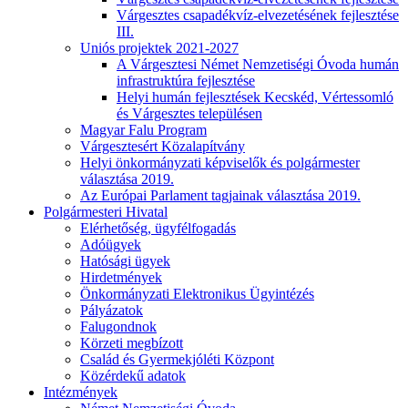
Várgesztes csapadékvíz-elvezetésének fejlesztése
III.
Uniós projektek 2021-2027
A Várgesztesi Német Nemzetiségi Óvoda humán
infrastruktúra fejlesztése
Helyi humán fejlesztések Kecskéd, Vértessomló
és Várgesztes településen
Magyar Falu Program
Várgesztesért Közalapítvány
Helyi önkormányzati képviselők és polgármester
választása 2019.
Az Európai Parlament tagjainak választása 2019.
Polgármesteri Hivatal
Elérhetőség, ügyfélfogadás
Adóügyek
Hatósági ügyek
Hirdetmények
Önkormányzati Elektronikus Ügyintézés
Pályázatok
Falugondnok
Körzeti megbízott
Család és Gyermekjóléti Központ
Közérdekű adatok
Intézmények