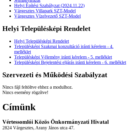
Jelmagyarázat
Helyi Építési Szabályzat (2024.11.22)
Várgesztes Villapark SZT-Model
Várgesztes Vízelvezető SZT-Model
Helyi Településképi Rendelet
Helyi Településképi Rendelet
Településképi Szakmai konzultáció iránti kérelem - 4.
melléklet
Településképi Vélemény iránti kérelem - 5. melléklet
Településképi Bejelentési eljárás iránti kérelem - 6. melléklet
Szervezeti és Működési Szabályzat
Nincs fájl feltöltve ehhez a modulhoz.
Nincs esemény rögzítve!
Címünk
Vértessomlói Közös Önkormányzati Hivatal
2824 Várgesztes, Arany János utca 47.