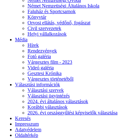
Német Nemzetiségi Óvoda
Német Nemzetiségi Általános Iskola
Faluház és Sportcsarnok
Könyvtár
Orvosi ellátás, védőnő, fogászat
Civil szervezetek
Helyi vállalkozások
Média
Hírek
Rendezvények
Fotó galéria
Várgesztes film - 2023
Videó galéria
Gesztesi Krónika
Várgesztes történetéből
Választási információk
Választási szervek
Választási ügyintézés
2024. évi általános választások
Korábbi választások
2026. évi országgyűlési képviselők választása
Keresés
Impresszum
Adatvédelem
Oldaltérkép