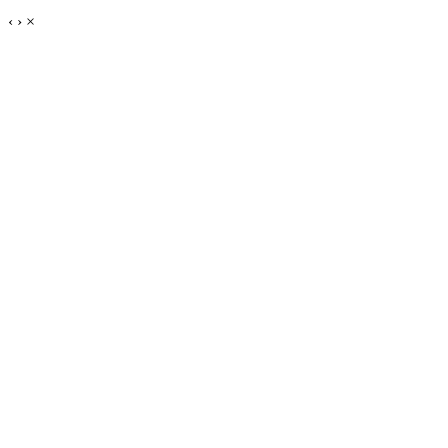
‹
›
×