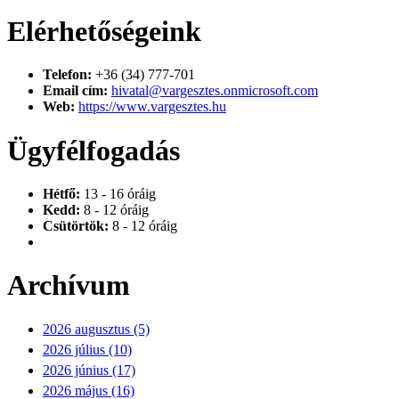
Elérhetőségeink
Telefon:
+36 (34) 777-701
Email cím:
hivatal@vargesztes.onmicrosoft.com
Web:
https://www.vargesztes.hu
Ügyfélfogadás
Hétfő:
13 - 16 óráig
Kedd:
8 - 12 óráig
Csütörtök:
8 - 12 óráig
Archívum
2026 augusztus (5)
2026 július (10)
2026 június (17)
2026 május (16)