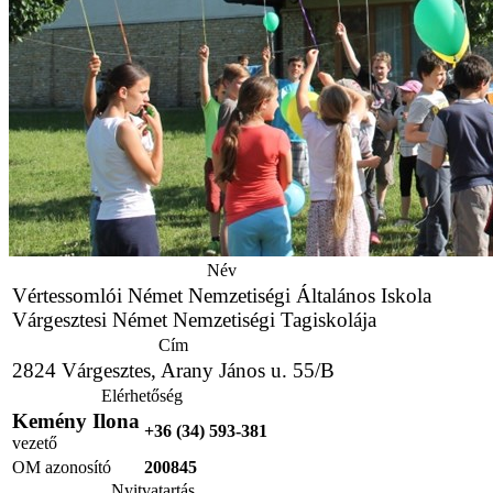
Név
Vértessomlói Német Nemzetiségi Általános Iskola
Várgesztesi Német Nemzetiségi Tagiskolája
Cím
2824 Várgesztes, Arany János u. 55/B
Elérhetőség
Kemény Ilona
+36 (34) 593-381
vezető
OM azonosító
200845
Nyitvatartás