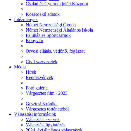
Család és Gyermekjóléti Központ
Közérdekű adatok
Intézmények
Német Nemzetiségi Óvoda
Német Nemzetiségi Általános Iskola
Faluház és Sportcsarnok
Könyvtár
Orvosi ellátás, védőnő, fogászat
Civil szervezetek
Média
Hírek
Rendezvények
Fotó galéria
Várgesztes film - 2023
Gesztesi Krónika
Várgesztes történetéből
Választási információk
Választási szervek
Választási ügyintézés
2024. évi általános választások