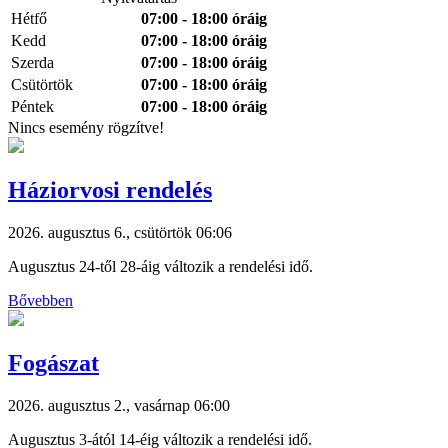
Hétfő
07:00 - 18:00 óráig
Kedd
07:00 - 18:00 óráig
Szerda
07:00 - 18:00 óráig
Csütörtök
07:00 - 18:00 óráig
Péntek
07:00 - 18:00 óráig
Nincs esemény rögzítve!
Háziorvosi rendelés
2026. augusztus 6., csütörtök 06:06
Augusztus 24-től 28-áig változik a rendelési idő.
Bővebben
Fogászat
2026. augusztus 2., vasárnap 06:00
Augusztus 3-ától 14-éig változik a rendelési idő.