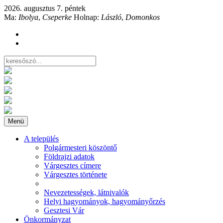
2026. augusztus 7. péntek
Ma:
Ibolya
,
Cseperke
Holnap:
László
,
Domonkos
Menü
A település
Polgármesteri köszöntő
Földrajzi adatok
Várgesztes címere
Várgesztes története
Nevezetességek, látnivalók
Helyi hagyományok, hagyományőrzés
Gesztesi Vár
Önkormányzat