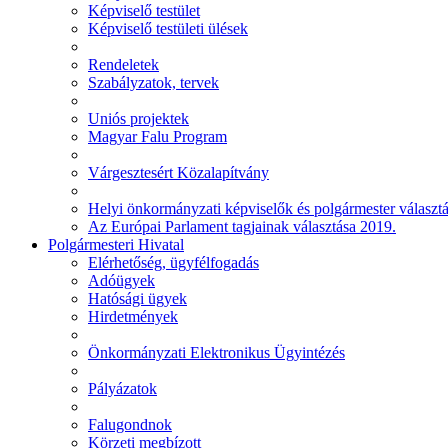
Képviselő testület
Képviselő testületi ülések
Rendeletek
Szabályzatok, tervek
Uniós projektek
Magyar Falu Program
Várgesztesért Közalapítvány
Helyi önkormányzati képviselők és polgármester választ
Az Európai Parlament tagjainak választása 2019.
Polgármesteri Hivatal
Elérhetőség, ügyfélfogadás
Adóügyek
Hatósági ügyek
Hirdetmények
Önkormányzati Elektronikus Ügyintézés
Pályázatok
Falugondnok
Körzeti megbízott