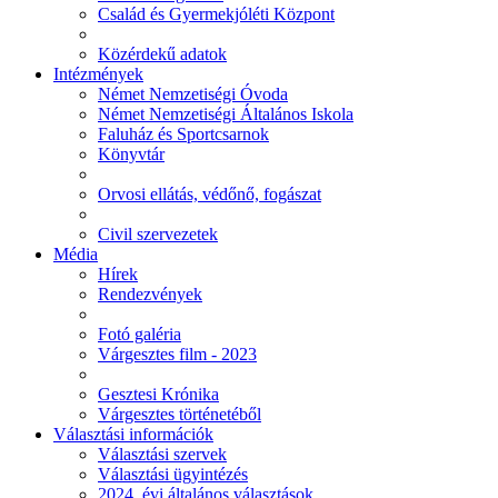
Család és Gyermekjóléti Központ
Közérdekű adatok
Intézmények
Német Nemzetiségi Óvoda
Német Nemzetiségi Általános Iskola
Faluház és Sportcsarnok
Könyvtár
Orvosi ellátás, védőnő, fogászat
Civil szervezetek
Média
Hírek
Rendezvények
Fotó galéria
Várgesztes film - 2023
Gesztesi Krónika
Várgesztes történetéből
Választási információk
Választási szervek
Választási ügyintézés
2024. évi általános választások