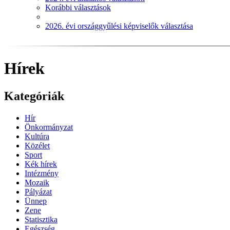
Korábbi választások
2026. évi országgyűlési képviselők választása
Hírek
Kategóriák
Hír
Önkormányzat
Kultúra
Közélet
Sport
Kék hírek
Intézmény
Mozaik
Pályázat
Ünnep
Zene
Statisztika
Egészség