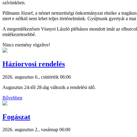
szívünkben.
Pillmann József, a német nemzetiségi önkormányzat elnöke a tragikus e
mert e nélkül nem lehet teljes történelmünk. Gyújtsunk gyertyát a mai
A megemlékezésen Visnyei László plébános mondott imát az elhurcolta
emlékezetesebbé.
Nincs esemény rögzítve!
Háziorvosi rendelés
2026. augusztus 6., csütörtök 06:06
Augusztus 24-től 28-áig változik a rendelési idő.
Bővebben
Fogászat
2026. augusztus 2., vasárnap 06:00