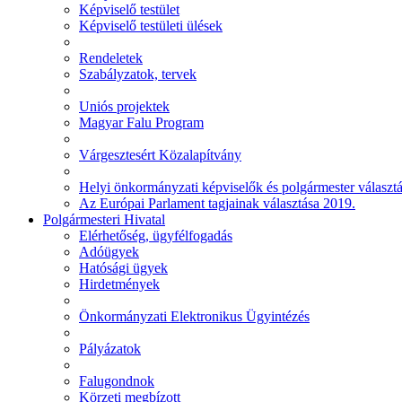
Képviselő testület
Képviselő testületi ülések
Rendeletek
Szabályzatok, tervek
Uniós projektek
Magyar Falu Program
Várgesztesért Közalapítvány
Helyi önkormányzati képviselők és polgármester választ
Az Európai Parlament tagjainak választása 2019.
Polgármesteri Hivatal
Elérhetőség, ügyfélfogadás
Adóügyek
Hatósági ügyek
Hirdetmények
Önkormányzati Elektronikus Ügyintézés
Pályázatok
Falugondnok
Körzeti megbízott