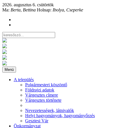
2026. augusztus 6. csütörtök
Ma:
Berta
,
Bettina
Holnap:
Ibolya
,
Cseperke
Menü
A település
Polgármesteri köszöntő
Földrajzi adatok
Várgesztes címere
Várgesztes története
Nevezetességek, látnivalók
Helyi hagyományok, hagyományőrzés
Gesztesi Vár
Önkormányzat