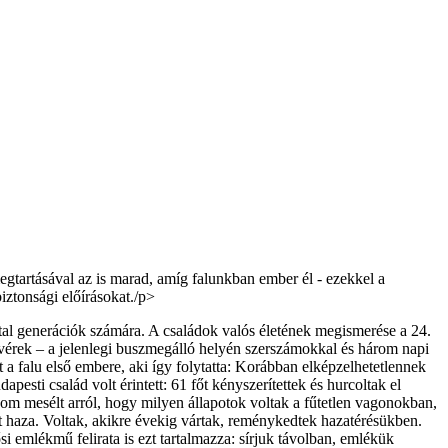
gtartásával az is marad, amíg falunkban ember él - ezekkel a
ztonsági előírásokat./p>
atal generációk számára. A családok valós életének megismerése a 24.
fivérek – a jelenlegi buszmegálló helyén szerszámokkal és három napi
 a falu első embere, aki így folytatta: Korábban elképzelhetetlennek
pesti család volt érintett: 61 főt kényszerítettek és hurcoltak el
om mesélt arról, hogy milyen állapotok voltak a fűtetlen vagonokban,
ett haza. Voltak, akikre évekig vártak, reménykedtek hazatérésükben.
si emlékmű felirata is ezt tartalmazza: sírjuk távolban, emlékük