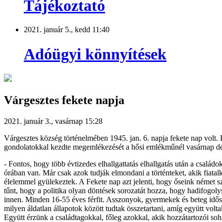
Tájékoztató
2021. január 5., kedd 11:40
Adóügyi könnyítések
Várgesztes fekete napja
2021. január 3., vasárnap 15:28
Várgesztes község történelmében 1945. jan. 6. napja fekete nap volt.
gondolatokkal kezdte megemlékezését a hősi emlékműnél vasárnap déle
- Fontos, hogy több évtizedes elhallgattatás elhallgatás után a csalá
órában van. Már csak azok tudják elmondani a történteket, akik fiatal
élelemmel gyülekeztek. A Fekete nap azt jelenti, hogy őseink német sz
tűnt, hogy a politika olyan döntések sorozatát hozza, hogy hadifogolysze
innen. Minden 16-55 éves férfit. Asszonyok, gyermekek és beteg időse
milyen áldatlan állapotok között tudtak összetartani, amíg együtt vol
Együtt érzünk a családtagokkal, főleg azokkal, akik hozzátartozói soha