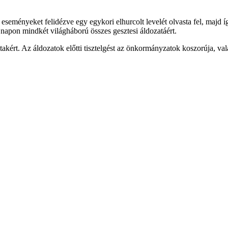
seményeket felidézve egy egykori elhurcolt levelét olvasta fel, majd íg
 napon mindkét világháború összes gesztesi áldozatáért.
kért. Az áldozatok előtti tisztelgést az önkormányzatok koszorúja, val