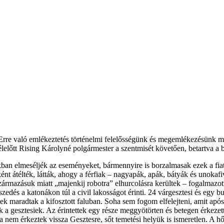
 Erre való emlékeztetés történelmi felelősségünk és megemlékezésünk me
lőtt Rising Károlyné polgármester a szentmisét követően, betartva a bi
dokban elmeséljék az eseményeket, bármennyire is borzalmasak ezek a fi
ként átélték, látták, ahogy a férfiak – nagyapák, apák, bátyák és unoka
ármazásuk miatt „majenkij robotra” elhurcolásra kerültek – fogalmazott
dés a katonákon túl a civil lakosságot érinti. 24 várgesztesi és egy buda
k maradtak a kifosztott faluban. Soha sem fogom elfelejteni, amit após
tak a gesztesiek. Az érintettek egy része meggyötörten és betegen érkez
 nem érkeztek vissza Gesztesre, sőt temetési helyük is ismeretlen. A hő