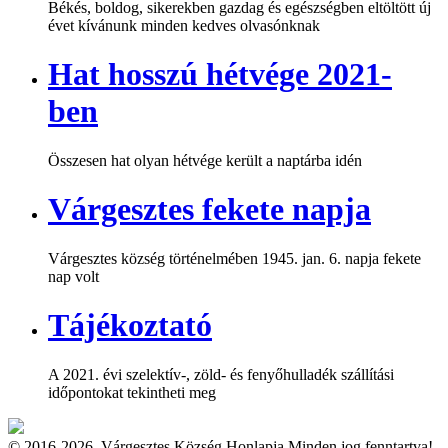
Békés, boldog, sikerekben gazdag és egészségben eltöltött új
évet kívánunk minden kedves olvasónknak
Hat hosszú hétvége 2021-
ben
Összesen hat olyan hétvége került a naptárba idén
Várgesztes fekete napja
Várgesztes község történelmében 1945. jan. 6. napja fekete
nap volt
Tájékoztató
A 2021. évi szelektív-, zöld- és fenyőhulladék szállítási
időpontokat tekintheti meg
© 2016-2026. Várgesztes Község Honlapja Minden jog fenntartva!