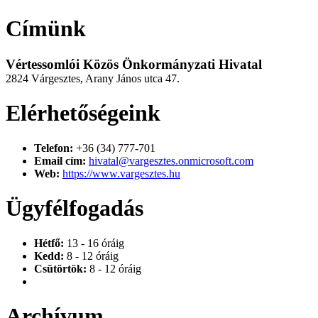
Címünk
Vértessomlói Közös Önkormányzati Hivatal
2824 Várgesztes, Arany János utca 47.
Elérhetőségeink
Telefon:
+36 (34) 777-701
Email cím:
hivatal@vargesztes.onmicrosoft.com
Web:
https://www.vargesztes.hu
Ügyfélfogadás
Hétfő:
13 - 16 óráig
Kedd:
8 - 12 óráig
Csütörtök:
8 - 12 óráig
Archívum