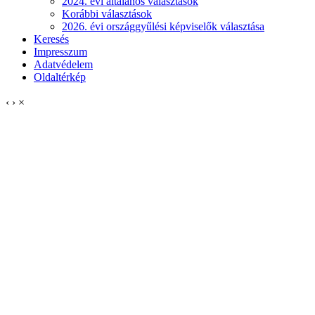
2024. évi általános választások
Korábbi választások
2026. évi országgyűlési képviselők választása
Keresés
Impresszum
Adatvédelem
Oldaltérkép
‹
›
×