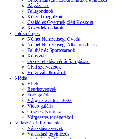
Pályázatok
Falugondnok
Körzeti megbízott
Család és Gyermekjóléti Központ
Közérdekű adatok
Intézmények
Német Nemzetiségi Óvoda
Német Nemzetiségi Általános Iskola
Faluház és Sportcsarnok
Könyvtár
Orvosi ellátás, védőnő, fogászat
Civil szervezetek
Helyi vállalkozások
Média
Hírek
Rendezvények
Fotó galéria
Várgesztes film - 2023
Videó galéria
Gesztesi Krónika
Várgesztes történetéből
Választási információk
Választási szervek
Választási ügyintézés