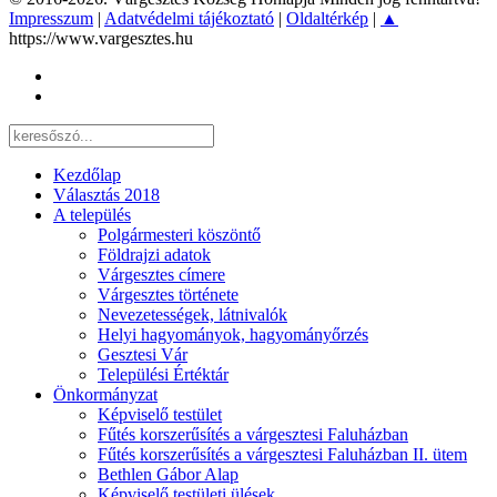
Impresszum
|
Adatvédelmi tájékoztató
|
Oldaltérkép
|
▲
https://www.vargesztes.hu
Kezdőlap
Választás 2018
A település
Polgármesteri köszöntő
Földrajzi adatok
Várgesztes címere
Várgesztes története
Nevezetességek, látnivalók
Helyi hagyományok, hagyományőrzés
Gesztesi Vár
Települési Értéktár
Önkormányzat
Képviselő testület
Fűtés korszerűsítés a várgesztesi Faluházban
Fűtés korszerűsítés a várgesztesi Faluházban II. ütem
Bethlen Gábor Alap
Képviselő testületi ülések