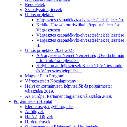
Rendeletek
Szabályzatok, tervek
Uniós projektek
Várgesztes csapadékvíz-elvezetésének fejlesztése
Keltike Ház –ökoturisztikai központ fejlesztése
Várgesztesen
Várgesztes csapadékvíz-elvezetésének fejlesztése
Várgesztes csapadékvíz-elvezetésének fejlesztése
III.
Uniós projektek 2021-2027
A Várgesztesi Német Nemzetiségi Óvoda humán
infrastruktúra fejlesztése
Helyi humán fejlesztések Kecskéd, Vértessomló
és Várgesztes településen
Magyar Falu Program
Várgesztesért Közalapítvány
Helyi önkormányzati képviselők és polgármester
választása 2019.
Az Európai Parlament tagjainak választása 2019.
Polgármesteri Hivatal
Elérhetőség, ügyfélfogadás
Adóügyek
Hatósági ügyek
Hirdetmények
Önkormányzati Elektronikus Ügyintézés