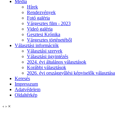
Média
Hírek
Rendezvények
Fotó galéria
Várgesztes film - 2023
Videó galéria
Gesztesi Krónika
Várgesztes történetéből
Választási információk
Választási szervek
Választási ügyintézés
2024. évi általános választások
Korábbi választások
2026. évi országgyűlési képviselők választása
Keresés
Impresszum
Adatvédelem
Oldaltérkép
‹
›
×