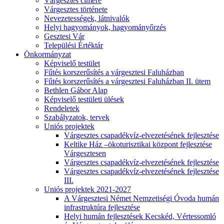
Várgesztes címere
Várgesztes története
Nevezetességek, látnivalók
Helyi hagyományok, hagyományőrzés
Gesztesi Vár
Települési Értéktár
Önkormányzat
Képviselő testület
Fűtés korszerűsítés a várgesztesi Faluházban
Fűtés korszerűsítés a várgesztesi Faluházban II. ütem
Bethlen Gábor Alap
Képviselő testületi ülések
Rendeletek
Szabályzatok, tervek
Uniós projektek
Várgesztes csapadékvíz-elvezetésének fejlesztése
Keltike Ház –ökoturisztikai központ fejlesztése
Várgesztesen
Várgesztes csapadékvíz-elvezetésének fejlesztése
Várgesztes csapadékvíz-elvezetésének fejlesztése
III.
Uniós projektek 2021-2027
A Várgesztesi Német Nemzetiségi Óvoda humán
infrastruktúra fejlesztése
Helyi humán fejlesztések Kecskéd, Vértessomló