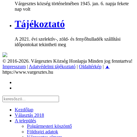
Várgesztes község történelmében 1945. jan. 6. napja fekete
nap volt
Tájékoztató
A 2021. évi szelektív-, zöld- és fenyőhulladék szállítási
időpontokat tekintheti meg
© 2016-2026. Várgesztes Község Honlapja Minden jog fenntartva!
Impresszum
|
Adatvédelmi tájékoztató
|
Oldaltérkép
|
▲
https://www.vargesztes.hu
Kezdőlap
Választás 2018
A település
Polgármesteri köszöntő
Földrajzi adatok