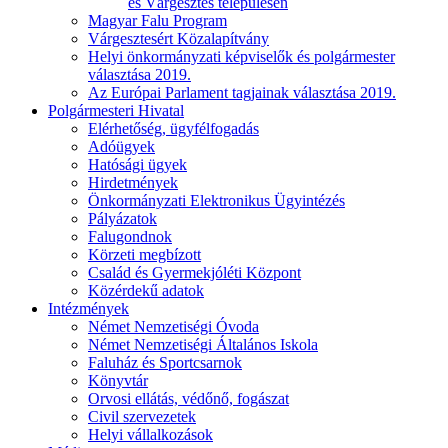
és Várgesztes településen
Magyar Falu Program
Várgesztesért Közalapítvány
Helyi önkormányzati képviselők és polgármester
választása 2019.
Az Európai Parlament tagjainak választása 2019.
Polgármesteri Hivatal
Elérhetőség, ügyfélfogadás
Adóügyek
Hatósági ügyek
Hirdetmények
Önkormányzati Elektronikus Ügyintézés
Pályázatok
Falugondnok
Körzeti megbízott
Család és Gyermekjóléti Központ
Közérdekű adatok
Intézmények
Német Nemzetiségi Óvoda
Német Nemzetiségi Általános Iskola
Faluház és Sportcsarnok
Könyvtár
Orvosi ellátás, védőnő, fogászat
Civil szervezetek
Helyi vállalkozások