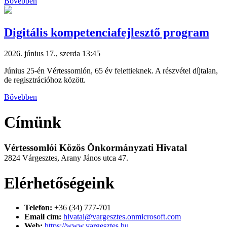
Bővebben
Digitális kompetenciafejlesztő program
2026. június 17., szerda 13:45
Június 25-én Vértessomlón, 65 év felettieknek. A részvétel díjtalan,
de regisztrációhoz között.
Bővebben
Címünk
Vértessomlói Közös Önkormányzati Hivatal
2824 Várgesztes, Arany János utca 47.
Elérhetőségeink
Telefon:
+36 (34) 777-701
Email cím:
hivatal@vargesztes.onmicrosoft.com
Web:
https://www.vargesztes.hu