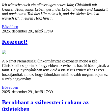
Ich wünsche euch ein glückseliges neues Jahr, Chistkindl mit
krausen Haar, langs Leben, gesundes Leben, Frieden und Einigkeit,
und nach euren Tod das Himmelreich, und das kleine Jesulein
wünsch ich in euren Herz hinein.
Bővebben
2025. december 29., hétfő 17:49
Köszönet!
A Német Nemzetiségi Önkormányzat köszönetet mond a két
Christkindl csoportnak, hogy ebben az évben is házról-házra járták a
falut. Helyi nyelvjárásban adták elő a kis Jézus születését és ezzel
hozzájárultak ahhoz, hogy falunkban minél tovább megmaradjon ez
a szép hagyomány.
Bővebben
2025. december 29., hétfő 17:39
Berobbant a szilveszteri roham az
üzletekben