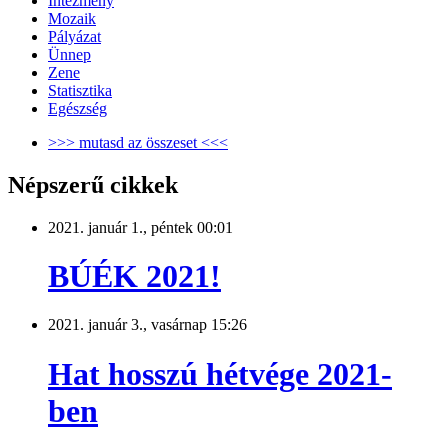
Intézmény
Mozaik
Pályázat
Ünnep
Zene
Statisztika
Egészség
>>> mutasd az összeset <<<
Népszerű cikkek
2021. január 1., péntek 00:01
BÚÉK 2021!
2021. január 3., vasárnap 15:26
Hat hosszú hétvége 2021-
ben