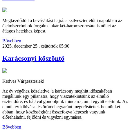
Megkezdődött a bevásárlási hajrá: a szilveszter előtti napokban az
élelmiszerboltok forgalma akár két-háromszorosára is nőhet az
átlagos hetekhez képest.
Bővebben
2025. december 25., csütörtök 05:00
Karácsonyi köszöntő
Kedves Várgesztesiek!
Az év végéhez közeledve, a karácsony meghitt időszakában
megállunk egy pillanatra, hogy visszatekintsünk az elmúló
esztendőre, és hálával gondoljunk mindarra, amit együtt elértünk. Az
elmúlt év kihívásai és örömei egyaránt megerősítettek bennünket
abban, hogy közösségként összefogva képesek vagyunk
előrehaladni, fejlődni és vigyázni egymásra.
Bővebben