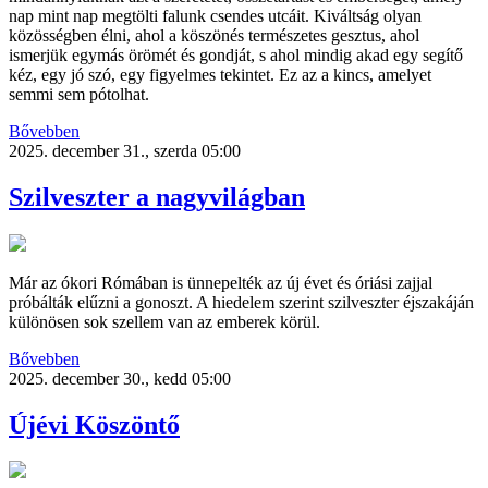
nap mint nap megtölti falunk csendes utcáit. Kiváltság olyan
közösségben élni, ahol a köszönés természetes gesztus, ahol
ismerjük egymás örömét és gondját, s ahol mindig akad egy segítő
kéz, egy jó szó, egy figyelmes tekintet. Ez az a kincs, amelyet
semmi sem pótolhat.
Bővebben
2025. december 31., szerda 05:00
Szilveszter a nagyvilágban
Már az ókori Rómában is ünnepelték az új évet és óriási zajjal
próbálták elűzni a gonoszt. A hiedelem szerint szilveszter éjszakáján
különösen sok szellem van az emberek körül.
Bővebben
2025. december 30., kedd 05:00
Újévi Köszöntő