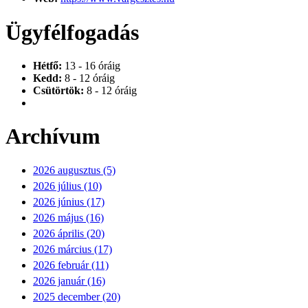
Ügyfélfogadás
Hétfő:
13 - 16 óráig
Kedd:
8 - 12 óráig
Csütörtök:
8 - 12 óráig
Archívum
2026 augusztus (5)
2026 július (10)
2026 június (17)
2026 május (16)
2026 április (20)
2026 március (17)
2026 február (11)
2026 január (16)
2025 december (20)