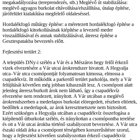
megakadályozása (tereprendezés, stb.) Meglévő út stabilizálása:
meglévő agyagos burkolat eltávolítása/elszállítása, útalap építése,
járófelület kialakítása megfelelő oldaleséssel.
Hordalékfogó műtárgy építése: a méretezett hordalékfogó építése a
hordalékfogó kitorkollásának kiépítése a levezető meder
visszaállításával és annak stabilizálásával, áteresz építése a
Gesztespatakba bevezetés előtt.
Fejlesztési terület 2:
A település DNy-i szélén a Vár és a Mészáros hegy felől érkező
vizek elvezetésére a Vár utcai árokrendszer hivatott. A Hegyalja
utca–Vár utca csomópontját folyamatosan kimossa, elmossa a
csapadékvíz. Itt működik a parkerdő terület parkolója, mely a Vár
felújítását követően még jobban kihasznált lesz. A csomópont alatt
jelenleg áteresz/burkolt árok nem látható, így a csapadékvíz
elvezetése nem rendezett, irányított. A Vár utcában a meglévő
árokrendszerben a mederlapos burkolat elöregedett, részben eltörtek,
bedőltek a mederlapok, az árok keresztmetszete nem biztosított.
Ezért szükséges a Hegyalja utcában a csapadékvíz összefogása a
kiépítendő útburkolat szélén, és irányítottan a csomópontba terelése
és ott a Vár utcai árokba történő szabályozott bevezetése. A Vár utca
északi oldali árka a csomópont térségében korszerűsítésre szorul,
hogy a fejlesztést követően szabályozottan érkező csapadékvíz