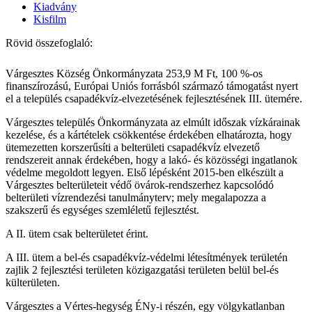
Kiadvány
Kisfilm
Rövid összefoglaló:
Várgesztes Község Önkormányzata 253,9 M Ft, 100 %-os
finanszírozású, Európai Uniós forrásból származó támogatást nyert
el a település csapadékvíz-elvezetésének fejlesztésének III. ütemére.
Várgesztes település Önkormányzata az elmúlt időszak vízkárainak
kezelése, és a kártételek csökkentése érdekében elhatározta, hogy
ütemezetten korszerűsíti a belterületi csapadékvíz elvezető
rendszereit annak érdekében, hogy a lakó- és közösségi ingatlanok
védelme megoldott legyen. Első lépésként 2015-ben elkészült a
Várgesztes belterületeit védő övárok-rendszerhez kapcsolódó
belterületi vízrendezési tanulmányterv; mely megalapozza a
szakszerű és egységes szemléletű fejlesztést.
A II. ütem csak belterületet érint.
A III. ütem a bel-és csapadékvíz-védelmi létesítmények területén
zajlik 2 fejlesztési területen közigazgatási területen belül bel-és
külterületen.
Várgesztes a Vértes-hegység ÉNy-i részén, egy völgykatlanban