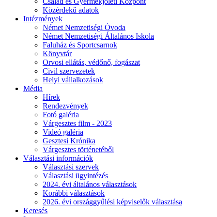
Család és Gyermekjóléti Központ
Közérdekű adatok
Intézmények
Német Nemzetiségi Óvoda
Német Nemzetiségi Általános Iskola
Faluház és Sportcsarnok
Könyvtár
Orvosi ellátás, védőnő, fogászat
Civil szervezetek
Helyi vállalkozások
Média
Hírek
Rendezvények
Fotó galéria
Várgesztes film - 2023
Videó galéria
Gesztesi Krónika
Várgesztes történetéből
Választási információk
Választási szervek
Választási ügyintézés
2024. évi általános választások
Korábbi választások
2026. évi országgyűlési képviselők választása
Keresés