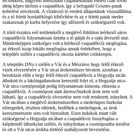
lecsökkent, nagyobb intenzitású csapadékhullás esetén csak rövid
ideig képes tárózni a csapadékot, így a befogadó Gesztes-patak
terhelése növekszik. A víztározó tó eredeti állapotának visszaállítása,
és a tó feletti hordalékfogó kibővítése és az e feletti patak meder
szakasznak jó karba helyezése így időszerű és szükségszerű volt.
A tótól északra eső területekről a meglévő földúton leérkező sáros
csapadékvíz folyamatosan áztatta a tó gátját és a rajta átvezető utat.
Mindenképpen szükséges volt a leérkező csapadékvíz megfogása,
az érkező iszap lokális megfogása annak érdekében, hogy a
település szélén a csapadékvíz okozta kártétel csökkenjen.
A település DNy-i szélén a Vár és a Mészáros hegy felől érkező
vizek elvezetésére a Vár utcai árokrendszer hivatott, azonban a
beruházás előtt a hegy felől érkező csapadékvíz a Hegyalja utcán
átbukott és a lakóingatlanokon keresztül folyt el, a Hegyalja utca–
Vár utca csomópontját pedig folyamatosan kimosta, elmosta a
csapadékvíz. A csomópont alatt áteresz/burkolt árok nem volt
látható, így a csapadékvíz elvezetése nem volt rendezett, irányított. A
Vár utcában a meglévő árokrendszerben a mederlapos burkolat
elöregedett, részben eltörtek, bedőltek a mederlapok, az árok
keresztmetszete sem volt biztosított. Ezen indokok miatt vált
szükségessé a Hegyalja utcában a csapadékvíz összefogása a
kiépítendő útburkolat szélén, és irányítottan a csomópontba terelése
és ott a Vár utcai árokba történő szabályozott bevezetése.