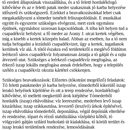
tó eredeti állapotának visszaállítása, és a tó feletti hordalékfogó
kibővítése és az e feletti patak meder szakasznak jó karba helyezése
időszerű és szükségszerű. Ezekkel a beavatkozásokkal lehet csak
megakadályozni a tómeder ismételt feliszapolódását. E munkákat
együtt és egyszerre szükséges elvégezni, mert ezek egymásra
épülnek, egymáshoz szorosan kapcsolódnak. A tóba két helyen tud a
csapadékvíz befolyni: a fő meder az Arany J. utcai kertek végében,
míg a kisebb a kertek közepén halad. Abban az esetben, ha a tó nem
tudja befogadni a lezúduló csapadékvizet, úgy a kertek, ingatlanok
kerülnek víz alá. A tótól északra eső területekről a meglévő földúton
leérkező sáros csapadékvíz folyamatosan áztatja a tó gátját és a rajta
átvezető utat. Szükséges a leérkező csapadékvíz megfogása, az
érkező iszap lokális megfogása annak érdekében, hogy a település
szélén a csapadékvíz okozta kártétel csökkenjen.
Szükséges beavatkozások: Előzetes (tókotrást megelőző) feladatok:
Tó feletti patakmeder jó karba helyezése, tómederből kikerülő iszap
lerakó helyének kijelölése és ott a terep rendezése, hordalékfogó
kibővítése, tó melletti megkerülő árok kiépítése Tómederből
hordalék (iszap) eltávolítása: víz leeresztése, mederben levő iszap
kiszárítása; iszap szikkasztása, levezető (leszívó) árkok építésével,
iszap eltávolítása tómederből, deponálása, végül depóniák elterítése
és rendezése, tópart és rézsű stabilizálása vízépítési kőből, tó
völgyzáró gátján szilárd burkolatú út kialakítása, tó körüli terület és
iszap lerakó területének rendezése, lemosódásának