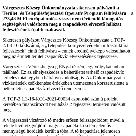
Várgesztes Község Önkormányzata sikeresen pályázott a
Terület- és Településfejlesztési Operatív Program felhívására – a
273,48 M Ft európai uniós, vissza nem térítendő támogatás
segítségével valósította meg a csapadékvíz-elvezető hálózat
fejlesztésének újabb szakaszát.
Sikeresen pályázott Várgesztes Község Önkormányzata a TOP-
2.1.3-16 kódszámú, a „Települési környezetvédelmi infrastruktúra-
fejlesztések” című felhívásra – ennek eredményeképp valósulhatott
meg az érintett terület csapadékvíz-elvezetésének fejlesztése.
Várgesztes a Vértes-hegység ÉNy-i részén, egy völgykatlanban
található. Ez az elhelyezkedés a belterületet terhelő csapadékvíz
terhelés miatt egyben hátrányos adottság is. Az Önkormányzat a
vízkártételek csökkentése érdekében ütemezetten korszerűsítette a
belterületi csapadékvíz elvezető rendszereit.
A TOP-2.1.3-16-KO1-2021-00034 azonosító számú projekt
keretében finanszírozott beruházás 2 fejlesztési területen valósult
meg.
A várgesztesi víztározó tó medre erősen feliszapolódott, mivel a
felette levő vízgyűjtőről nagy csapadékok esetén jelentős
mennyiségű hordalék került a tóba. A tó kapacitása jelentősen