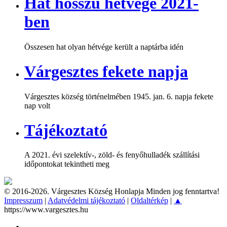
Hat hosszú hétvége 2021-
ben
Összesen hat olyan hétvége került a naptárba idén
Várgesztes fekete napja
Várgesztes község történelmében 1945. jan. 6. napja fekete
nap volt
Tájékoztató
A 2021. évi szelektív-, zöld- és fenyőhulladék szállítási
időpontokat tekintheti meg
© 2016-2026. Várgesztes Község Honlapja Minden jog fenntartva!
Impresszum
|
Adatvédelmi tájékoztató
|
Oldaltérkép
|
▲
https://www.vargesztes.hu