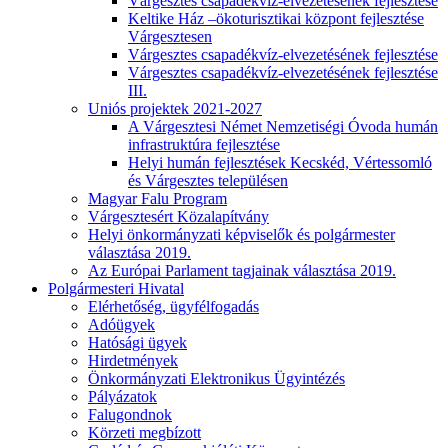
Várgesztes csapadékvíz-elvezetésének fejlesztése
Keltike Ház –ökoturisztikai központ fejlesztése
Várgesztesen
Várgesztes csapadékvíz-elvezetésének fejlesztése
Várgesztes csapadékvíz-elvezetésének fejlesztése
III.
Uniós projektek 2021-2027
A Várgesztesi Német Nemzetiségi Óvoda humán
infrastruktúra fejlesztése
Helyi humán fejlesztések Kecskéd, Vértessomló
és Várgesztes településen
Magyar Falu Program
Várgesztesért Közalapítvány
Helyi önkormányzati képviselők és polgármester
választása 2019.
Az Európai Parlament tagjainak választása 2019.
Polgármesteri Hivatal
Elérhetőség, ügyfélfogadás
Adóügyek
Hatósági ügyek
Hirdetmények
Önkormányzati Elektronikus Ügyintézés
Pályázatok
Falugondnok
Körzeti megbízott