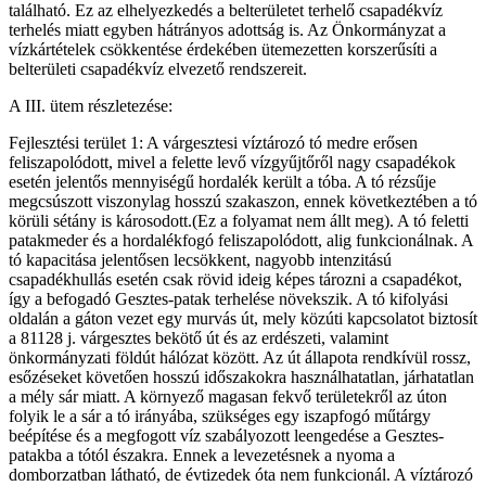
található. Ez az elhelyezkedés a belterületet terhelő csapadékvíz
terhelés miatt egyben hátrányos adottság is. Az Önkormányzat a
vízkártételek csökkentése érdekében ütemezetten korszerűsíti a
belterületi csapadékvíz elvezető rendszereit.
A III. ütem részletezése:
Fejlesztési terület 1: A várgesztesi víztározó tó medre erősen
feliszapolódott, mivel a felette levő vízgyűjtőről nagy csapadékok
esetén jelentős mennyiségű hordalék került a tóba. A tó rézsűje
megcsúszott viszonylag hosszú szakaszon, ennek következtében a tó
körüli sétány is károsodott.(Ez a folyamat nem állt meg). A tó feletti
patakmeder és a hordalékfogó feliszapolódott, alig funkcionálnak. A
tó kapacitása jelentősen lecsökkent, nagyobb intenzitású
csapadékhullás esetén csak rövid ideig képes tározni a csapadékot,
így a befogadó Gesztes-patak terhelése növekszik. A tó kifolyási
oldalán a gáton vezet egy murvás út, mely közúti kapcsolatot biztosít
a 81128 j. várgesztes bekötő út és az erdészeti, valamint
önkormányzati földút hálózat között. Az út állapota rendkívül rossz,
esőzéseket követően hosszú időszakokra használhatatlan, járhatatlan
a mély sár miatt. A környező magasan fekvő területekről az úton
folyik le a sár a tó irányába, szükséges egy iszapfogó műtárgy
beépítése és a megfogott víz szabályozott leengedése a Gesztes-
patakba a tótól északra. Ennek a levezetésnek a nyoma a
domborzatban látható, de évtizedek óta nem funkcionál. A víztározó