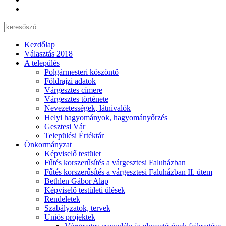
Kezdőlap
Választás 2018
A település
Polgármesteri köszöntő
Földrajzi adatok
Várgesztes címere
Várgesztes története
Nevezetességek, látnivalók
Helyi hagyományok, hagyományőrzés
Gesztesi Vár
Települési Értéktár
Önkormányzat
Képviselő testület
Fűtés korszerűsítés a várgesztesi Faluházban
Fűtés korszerűsítés a várgesztesi Faluházban II. ütem
Bethlen Gábor Alap
Képviselő testületi ülések
Rendeletek
Szabályzatok, tervek
Uniós projektek