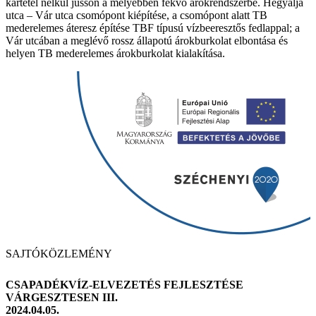
kártétel nélkül jusson a mélyebben fekvő árokrendszerbe. Hegyalja
utca – Vár utca csomópont kiépítése, a csomópont alatt TB
mederelemes áteresz építése TBF típusú vízbeeresztős fedlappal; a
Vár utcában a meglévő rossz állapotú árokburkolat elbontása és
helyen TB mederelemes árokburkolat kialakítása.
SAJTÓKÖZLEMÉNY
CSAPADÉKVÍZ-ELVEZETÉS FEJLESZTÉSE
VÁRGESZTESEN III.
2024.04.05.