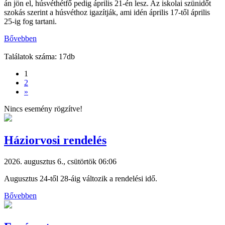
án jön el, húsvéthétfő pedig április 21-én lesz. Az iskolai szünidőt
szokás szerint a húsvéthoz igazítják, ami idén április 17-től április
25-ig fog tartani.
Bővebben
Találatok száma: 17db
1
2
»
Nincs esemény rögzítve!
Háziorvosi rendelés
2026. augusztus 6., csütörtök 06:06
Augusztus 24-től 28-áig változik a rendelési idő.
Bővebben