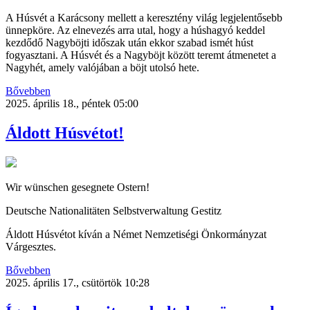
A Húsvét a Karácsony mellett a keresztény világ legjelentősebb
ünnepköre. Az elnevezés arra utal, hogy a húshagyó keddel
kezdődő Nagyböjti időszak után ekkor szabad ismét húst
fogyasztani. A Húsvét és a Nagyböjt között teremt átmenetet a
Nagyhét, amely valójában a böjt utolsó hete.
Bővebben
2025. április 18., péntek 05:00
Áldott Húsvétot!
Wir wünschen gesegnete Ostern!
Deutsche Nationalitäten Selbstverwaltung Gestitz
Áldott Húsvétot kíván a Német Nemzetiségi Önkormányzat
Várgesztes.
Bővebben
2025. április 17., csütörtök 10:28