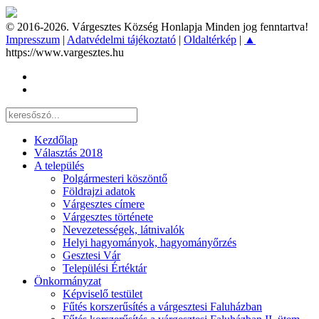
© 2016-2026. Várgesztes Község Honlapja Minden jog fenntartva!
Impresszum
|
Adatvédelmi tájékoztató
|
Oldaltérkép
|
▲
https://www.vargesztes.hu
Kezdőlap
Választás 2018
A település
Polgármesteri köszöntő
Földrajzi adatok
Várgesztes címere
Várgesztes története
Nevezetességek, látnivalók
Helyi hagyományok, hagyományőrzés
Gesztesi Vár
Települési Értéktár
Önkormányzat
Képviselő testület
Fűtés korszerűsítés a várgesztesi Faluházban