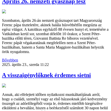
Április 26. nemzeti gyásznap lesz
Szombaton, április 26-án nemzeti gyásznapot tart Magyarország
Ferenc pápa tiszteletére, akinek halála húsvéthétfőn megrázta az
egész világot. A katolikus egyházfő 88 évesen hunyt el, temetésére a
Vatikánban kerül sor, szombat délelőtt 10 órakor, a Szent Péter-
bazilika előtti téren, Giovanni Battista Re bíboros vezetésével.
Ferenc pápát végakaratának megfelelően nem a Szent Péter-
bazilikában, hanem a Santa Maria Maggiore-bazilikában helyezik
örök nyugalomra.
Bővebben
2025. április 23., szerda 11:22
A visszaigénylőknek érdemes sietni
Annak, aki elfelejtett időben nyilatkozni munkáltatójának arról,
hogy a családi, személyi vagy az első házasoknak járó kedvezmény
összegét az adóelőlegéből vonja le, érdemes mielőbb kiegészítve
elküldeni a bevallást, hiszen a beérkezéstől számított 30 napon belül