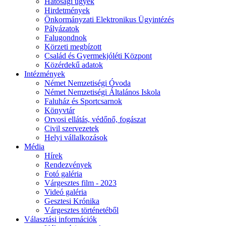
Hatósági ügyek
Hirdetmények
Önkormányzati Elektronikus Ügyintézés
Pályázatok
Falugondnok
Körzeti megbízott
Család és Gyermekjóléti Központ
Közérdekű adatok
Intézmények
Német Nemzetiségi Óvoda
Német Nemzetiségi Általános Iskola
Faluház és Sportcsarnok
Könyvtár
Orvosi ellátás, védőnő, fogászat
Civil szervezetek
Helyi vállalkozások
Média
Hírek
Rendezvények
Fotó galéria
Várgesztes film - 2023
Videó galéria
Gesztesi Krónika
Várgesztes történetéből
Választási információk