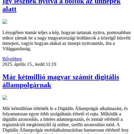
Így lesznek nyitva a boltok az ünnepek
alatt
Lénygében immár teljes a kép, hogyan tartanak nyitva, pontosabban
mikor zárnak be a nagy magyarországi boltláncok a közelgő húsvéti
ünnepen, vagyis hogyan alakul az ünnepi nyitvatartás, írta a
Világgazdaság.
Bővebben
2025. április 15., kedd 11:19
Már kétmillió magyar számít digitális
állampolgárnak
Már kétmillióan töltötték le a Digitális Állampolgár alkalmazást, és
folyamatosan egyre több szolgáltatás érhető el rajta. Működik a
digitális azonosítás, a hiteles adatmegosztás, és immár elérhető a
regisztrációt megkönnyítő új online, szelfis azonosítási mód. A
Digitális Állampolgár mobilalkalmazásban hamarosan elérhető lesz