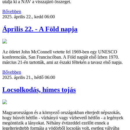
utalja ki a NAV a visszajáró összeget.
Bővebben
2025. április 22., kedd 06:00
Április 22. - A Föld napja
Az ötletet John McConnell vetette fel 1969-ben egy UNESCO
konferencián, San Franciscóban. A Föld napját első ízben 1970.
március 21-én tartották, ami az északi féltekén a tavasz első napja.
Bővebben
2025. április 21., hétfő 06:00
Locsolkodás, hímes tojás
Magyarországon és a környező országokban elterjedt népszokás,
hogy húsvét hétfőn - vízhányó vagy vízbevető hétfőn - a legények
megöntözik a lányokat. Néhány évtizeddel ezelőtt ennek a
legelterjedtebb formája a vödörből locsolás volt, esetleg vályúba