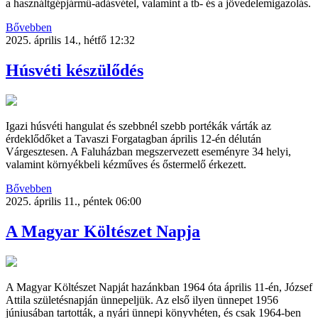
a használtgépjármű-adásvétel, valamint a tb- és a jövedelemigazolás.
Bővebben
2025. április 14., hétfő 12:32
Húsvéti készülődés
Igazi húsvéti hangulat és szebbnél szebb portékák várták az
érdeklődőket a Tavaszi Forgatagban április 12-én délután
Várgesztesen. A Faluházban megszervezett eseményre 34 helyi,
valamint környékbeli kézműves és őstermelő érkezett.
Bővebben
2025. április 11., péntek 06:00
A Magyar Költészet Napja
A Magyar Költészet Napját hazánkban 1964 óta április 11-én, József
Attila születésnapján ünnepeljük. Az első ilyen ünnepet 1956
júniusában tartották, a nyári ünnepi könyvhéten, és csak 1964-ben