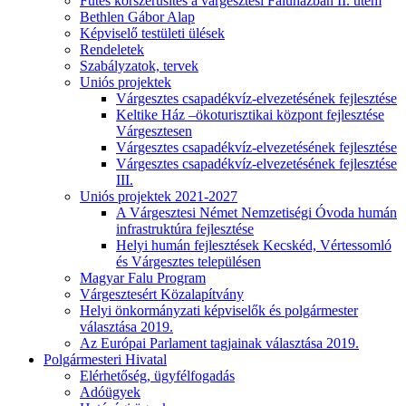
Fűtés korszerűsítés a várgesztesi Faluházban II. ütem
Bethlen Gábor Alap
Képviselő testületi ülések
Rendeletek
Szabályzatok, tervek
Uniós projektek
Várgesztes csapadékvíz-elvezetésének fejlesztése
Keltike Ház –ökoturisztikai központ fejlesztése
Várgesztesen
Várgesztes csapadékvíz-elvezetésének fejlesztése
Várgesztes csapadékvíz-elvezetésének fejlesztése
III.
Uniós projektek 2021-2027
A Várgesztesi Német Nemzetiségi Óvoda humán
infrastruktúra fejlesztése
Helyi humán fejlesztések Kecskéd, Vértessomló
és Várgesztes településen
Magyar Falu Program
Várgesztesért Közalapítvány
Helyi önkormányzati képviselők és polgármester
választása 2019.
Az Európai Parlament tagjainak választása 2019.
Polgármesteri Hivatal
Elérhetőség, ügyfélfogadás
Adóügyek