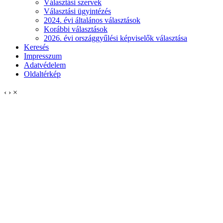
Választási szervek
Választási ügyintézés
2024. évi általános választások
Korábbi választások
2026. évi országgyűlési képviselők választása
Keresés
Impresszum
Adatvédelem
Oldaltérkép
‹
›
×