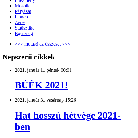
Intézmény
Mozaik
Pályázat
Ünnep
Zene
Statisztika
Egészség
>>> mutasd az összeset <<<
Népszerű cikkek
2021. január 1., péntek 00:01
BÚÉK 2021!
2021. január 3., vasárnap 15:26
Hat hosszú hétvége 2021-
ben