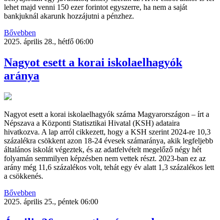
lehet majd venni 150 ezer forintot egyszerre, ha nem a saját
bankjuknál akarunk hozzájutni a pénzhez.
Bővebben
2025. április 28., hétfő 06:00
Nagyot esett a korai iskolaelhagyók
aránya
Nagyot esett a korai iskolaelhagyók száma Magyarországon – írt a
Népszava a Központi Statisztikai Hivatal (KSH) adataira
hivatkozva. A lap arról cikkezett, hogy a KSH szerint 2024-re 10,3
százalékra csökkent azon 18-24 évesek számaránya, akik legfeljebb
általános iskolát végeztek, és az adatfelvételt megelőző négy hét
folyamán semmilyen képzésben nem vettek részt. 2023-ban ez az
arány még 11,6 százalékos volt, tehát egy év alatt 1,3 százalékos lett
a csökkenés.
Bővebben
2025. április 25., péntek 06:00