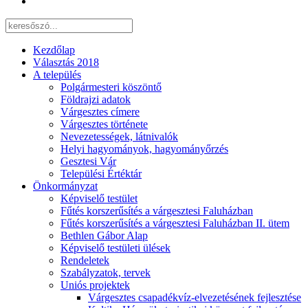
Kezdőlap
Választás 2018
A település
Polgármesteri köszöntő
Földrajzi adatok
Várgesztes címere
Várgesztes története
Nevezetességek, látnivalók
Helyi hagyományok, hagyományőrzés
Gesztesi Vár
Települési Értéktár
Önkormányzat
Képviselő testület
Fűtés korszerűsítés a várgesztesi Faluházban
Fűtés korszerűsítés a várgesztesi Faluházban II. ütem
Bethlen Gábor Alap
Képviselő testületi ülések
Rendeletek
Szabályzatok, tervek
Uniós projektek
Várgesztes csapadékvíz-elvezetésének fejlesztése