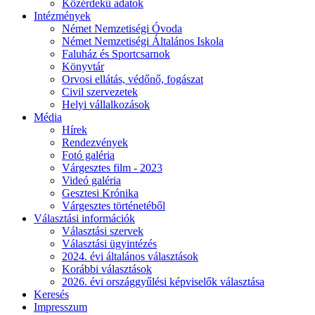
Közérdekű adatok
Intézmények
Német Nemzetiségi Óvoda
Német Nemzetiségi Általános Iskola
Faluház és Sportcsarnok
Könyvtár
Orvosi ellátás, védőnő, fogászat
Civil szervezetek
Helyi vállalkozások
Média
Hírek
Rendezvények
Fotó galéria
Várgesztes film - 2023
Videó galéria
Gesztesi Krónika
Várgesztes történetéből
Választási információk
Választási szervek
Választási ügyintézés
2024. évi általános választások
Korábbi választások
2026. évi országgyűlési képviselők választása
Keresés
Impresszum