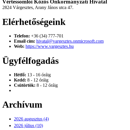
Vértessomlói Közös Önkormányzati Hivatal
2824 Várgesztes, Arany János utca 47.
Elérhetőségeink
Telefon:
+36 (34) 777-701
Email cím:
hivatal@vargesztes.onmicrosoft.com
Web:
https://www.vargesztes.hu
Ügyfélfogadás
Hétfő:
13 - 16 óráig
Kedd:
8 - 12 óráig
Csütörtök:
8 - 12 óráig
Archívum
2026 augusztus (4)
2026 július (10)