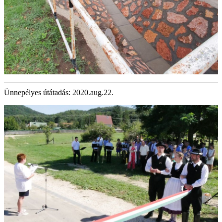
Ünnepélyes útátadás: 2020.aug.22.