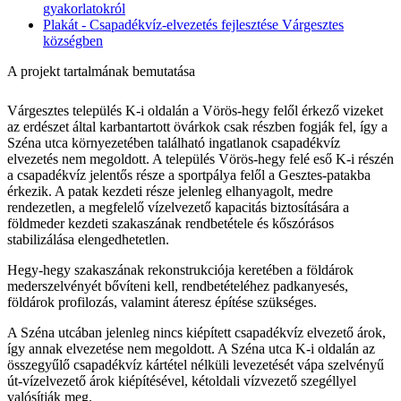
gyakorlatokról
Plakát - Csapadékvíz-elvezetés fejlesztése Várgesztes
községben
A projekt tartalmának bemutatása
Várgesztes település K-i oldalán a Vörös-hegy felől érkező vizeket
az erdészet által karbantartott övárkok csak részben fogják fel, így a
Széna utca környezetében található ingatlanok csapadékvíz
elvezetés nem megoldott. A település Vörös-hegy felé eső K-i részén
a csapadékvíz jelentős része a sportpálya felől a Gesztes-patakba
érkezik. A patak kezdeti része jelenleg elhanyagolt, medre
rendezetlen, a megfelelő vízelvezető kapacitás biztosítására a
földmeder kezdeti szakaszának rendbetétele és kőszórásos
stabilizálása elengedhetetlen.
Hegy-hegy szakaszának rekonstrukciója keretében a földárok
mederszelvényét bővíteni kell, rendbetételéhez padkanyesés,
földárok profilozás, valamint áteresz építése szükséges.
A Széna utcában jelenleg nincs kiépített csapadékvíz elvezető árok,
így annak elvezetése nem megoldott. A Széna utca K-i oldalán az
összegyűlő csapadékvíz kártétel nélküli levezetését vápa szelvényű
út-vízelvezető árok kiépítésével, kétoldali vízvezető szegéllyel
valósítják meg.