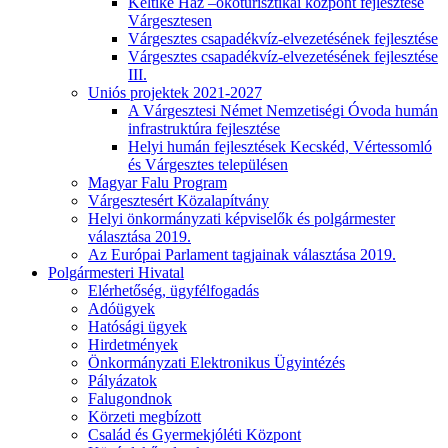
Keltike Ház –ökoturisztikai központ fejlesztése
Várgesztesen
Várgesztes csapadékvíz-elvezetésének fejlesztése
Várgesztes csapadékvíz-elvezetésének fejlesztése
III.
Uniós projektek 2021-2027
A Várgesztesi Német Nemzetiségi Óvoda humán
infrastruktúra fejlesztése
Helyi humán fejlesztések Kecskéd, Vértessomló
és Várgesztes településen
Magyar Falu Program
Várgesztesért Közalapítvány
Helyi önkormányzati képviselők és polgármester
választása 2019.
Az Európai Parlament tagjainak választása 2019.
Polgármesteri Hivatal
Elérhetőség, ügyfélfogadás
Adóügyek
Hatósági ügyek
Hirdetmények
Önkormányzati Elektronikus Ügyintézés
Pályázatok
Falugondnok
Körzeti megbízott
Család és Gyermekjóléti Központ