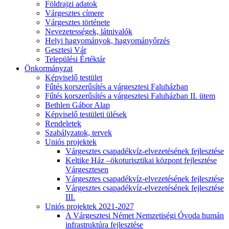
Földrajzi adatok
Várgesztes címere
Várgesztes története
Nevezetességek, látnivalók
Helyi hagyományok, hagyományőrzés
Gesztesi Vár
Települési Értéktár
Önkormányzat
Képviselő testület
Fűtés korszerűsítés a várgesztesi Faluházban
Fűtés korszerűsítés a várgesztesi Faluházban II. ütem
Bethlen Gábor Alap
Képviselő testületi ülések
Rendeletek
Szabályzatok, tervek
Uniós projektek
Várgesztes csapadékvíz-elvezetésének fejlesztése
Keltike Ház –ökoturisztikai központ fejlesztése
Várgesztesen
Várgesztes csapadékvíz-elvezetésének fejlesztése
Várgesztes csapadékvíz-elvezetésének fejlesztése
III.
Uniós projektek 2021-2027
A Várgesztesi Német Nemzetiségi Óvoda humán
infrastruktúra fejlesztése