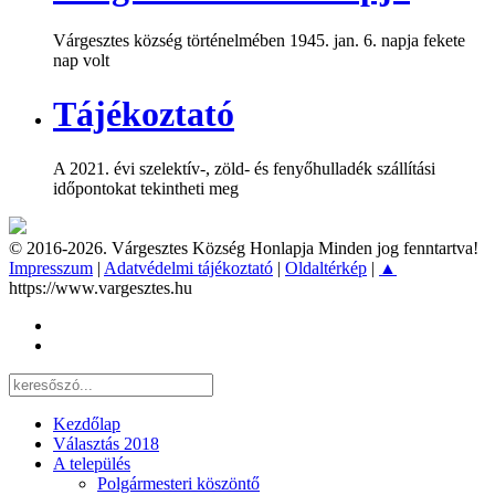
Várgesztes község történelmében 1945. jan. 6. napja fekete
nap volt
Tájékoztató
A 2021. évi szelektív-, zöld- és fenyőhulladék szállítási
időpontokat tekintheti meg
© 2016-2026. Várgesztes Község Honlapja Minden jog fenntartva!
Impresszum
|
Adatvédelmi tájékoztató
|
Oldaltérkép
|
▲
https://www.vargesztes.hu
Kezdőlap
Választás 2018
A település
Polgármesteri köszöntő