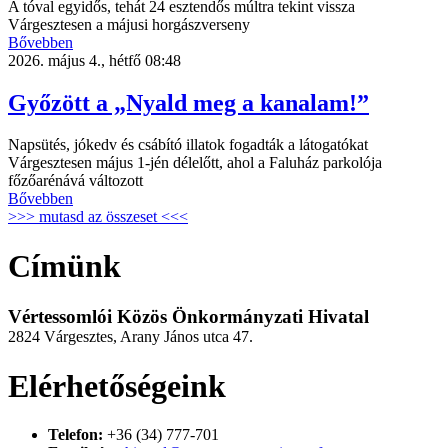
A tóval egyidős, tehát 24 esztendős múltra tekint vissza
Várgesztesen a májusi horgászverseny
Bővebben
2026. május 4., hétfő 08:48
Győzött a „Nyald meg a kanalam!”
Napsütés, jókedv és csábító illatok fogadták a látogatókat
Várgesztesen május 1-jén délelőtt, ahol a Faluház parkolója
főzőarénává változott
Bővebben
>>> mutasd az összeset <<<
Címünk
Vértessomlói Közös Önkormányzati Hivatal
2824 Várgesztes, Arany János utca 47.
Elérhetőségeink
Telefon:
+36 (34) 777-701