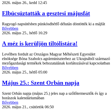
2026. május 26., kedd 12:45
Elbúcsúztatták a gesztesi májusfát
Ragyogó napsütésben pünkösdhétfő délután döntötték ki a májfát
Bővebben
2026. május 25., hétfő 16:29
A méz is kerüljön tiltólistára!
Levélben fordult az Országos Magyar Méhészeti Egyesület
elnöksége Bóna Szabolcs agrárminiszterhez az Ukrajnából származó
mezőgazdasági termékek behozatalának korlátozásával kapcsolatban
Bővebben
2026. május 25., hétfő 05:00
Május 25.: Szent Orbán napja
Szent Orbán napja (május 25.) jeles nap a szőlőtermesztők és így a
borászok kalendáriumában
Bővebben
2026. május 21., csütörtök 06:50