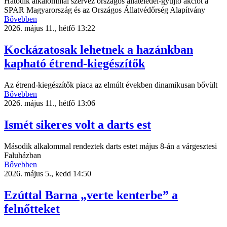
Hatodik alkalommal szervez országos állateledel-gyűjtő akciót a
SPAR Magyarország és az Országos Állatvédőrség Alapítvány
Bővebben
2026. május 11., hétfő 13:22
Kockázatosak lehetnek a hazánkban
kapható étrend-kiegészítők
Az étrend-kiegészítők piaca az elmúlt években dinamikusan bővült
Bővebben
2026. május 11., hétfő 13:06
Ismét sikeres volt a darts est
Második alkalommal rendeztek darts estet május 8-án a várgesztesi
Faluházban
Bővebben
2026. május 5., kedd 14:50
Ezúttal Barna „verte kenterbe” a
felnőtteket