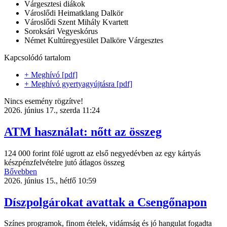
Várgesztesi diákok
Városlődi Heimatklang Dalkör
Városlődi Szent Mihály Kvartett
Soroksári Vegyeskórus
Német Kultúregyesület Dalköre Várgesztes
Kapcsolódó tartalom
+ Meghívó [pdf]
+ Meghívó gyertyagyújtásra [pdf]
Nincs esemény rögzítve!
2026. június 17., szerda 11:24
ATM használat: nőtt az összeg
124 000 forint fölé ugrott az első negyedévben az egy kártyás
készpénzfelvételre jutó átlagos összeg
Bővebben
2026. június 15., hétfő 10:59
Díszpolgárokat avattak a Csengőnapon
Színes programok, finom ételek, vidámság és jó hangulat fogadta