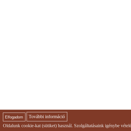
További információ
Elfogadom
Oldalunk cookie-kat (sütiket) használ. Szolgáltatásaink igénybe véte