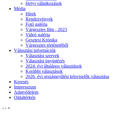
Helyi vállalkozások
Média
Hírek
Rendezvények
Fotó galéria
Várgesztes film - 2023
Videó galéria
Gesztesi Krónika
Várgesztes történetéből
Választási információk
Választási szervek
Választási ügyintézés
2024. évi általános választások
Korábbi választások
2026. évi országgyűlési képviselők választása
Keresés
Impresszum
Adatvédelem
Oldaltérkép
‹
›
×