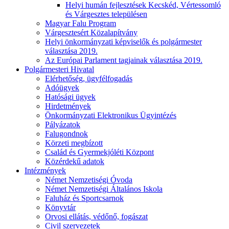
Helyi humán fejlesztések Kecskéd, Vértessomló
és Várgesztes településen
Magyar Falu Program
Várgesztesért Közalapítvány
Helyi önkormányzati képviselők és polgármester
választása 2019.
Az Európai Parlament tagjainak választása 2019.
Polgármesteri Hivatal
Elérhetőség, ügyfélfogadás
Adóügyek
Hatósági ügyek
Hirdetmények
Önkormányzati Elektronikus Ügyintézés
Pályázatok
Falugondnok
Körzeti megbízott
Család és Gyermekjóléti Központ
Közérdekű adatok
Intézmények
Német Nemzetiségi Óvoda
Német Nemzetiségi Általános Iskola
Faluház és Sportcsarnok
Könyvtár
Orvosi ellátás, védőnő, fogászat
Civil szervezetek