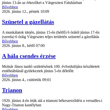
június 13-án az érkezőket a Várgesztesi Faluházban
Bővebben
2026. június 12., péntek 10:09
Szünetel a gázellátás
A munkálatok idején, június 15-én (hétfő) 6 órától június 17-én
(szerda) 6 óráig Várgesztes teljes területén szünetel a gázellátás
Bővebben
2026. június 8., hétfő 07:00
A hála csendes érzése
Molnár János tanító születésének 100. évfordulójára készíttetett
emléktáblánál gyülekeztek június 5-én délelőtt
Bővebben
2026. június 4., csütörtök 09:01
Trianon
1920. június 4-én írták alá a trianoni békeszerződést a versailles-i
Nagy-Trianon kastélyban
Bővebben