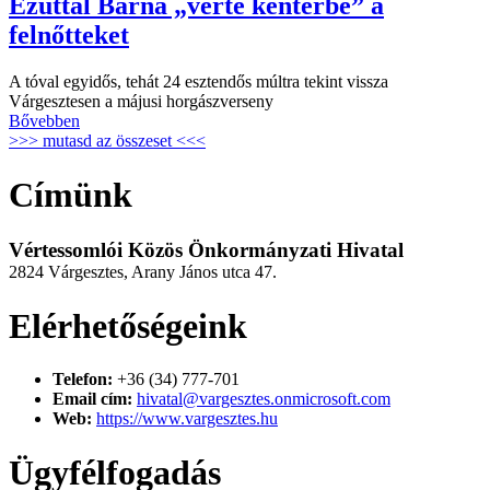
Ezúttal Barna „verte kenterbe” a
felnőtteket
A tóval egyidős, tehát 24 esztendős múltra tekint vissza
Várgesztesen a májusi horgászverseny
Bővebben
>>> mutasd az összeset <<<
Címünk
Vértessomlói Közös Önkormányzati Hivatal
2824 Várgesztes, Arany János utca 47.
Elérhetőségeink
Telefon:
+36 (34) 777-701
Email cím:
hivatal@vargesztes.onmicrosoft.com
Web:
https://www.vargesztes.hu
Ügyfélfogadás