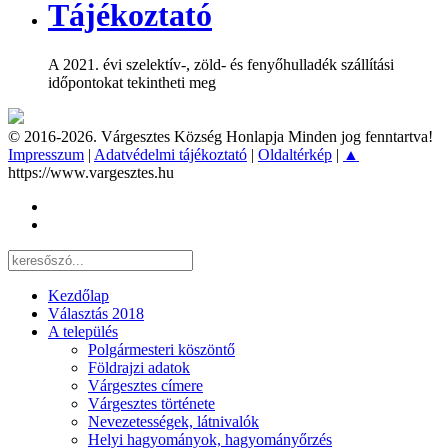
Tájékoztató
A 2021. évi szelektív-, zöld- és fenyőhulladék szállítási
időpontokat tekintheti meg
© 2016-2026. Várgesztes Község Honlapja Minden jog fenntartva!
Impresszum
|
Adatvédelmi tájékoztató
|
Oldaltérkép
|
▲
https://www.vargesztes.hu
Kezdőlap
Választás 2018
A település
Polgármesteri köszöntő
Földrajzi adatok
Várgesztes címere
Várgesztes története
Nevezetességek, látnivalók
Helyi hagyományok, hagyományőrzés