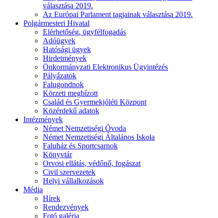
választása 2019.
Az Európai Parlament tagjainak választása 2019.
Polgármesteri Hivatal
Elérhetőség, ügyfélfogadás
Adóügyek
Hatósági ügyek
Hirdetmények
Önkormányzati Elektronikus Ügyintézés
Pályázatok
Falugondnok
Körzeti megbízott
Család és Gyermekjóléti Központ
Közérdekű adatok
Intézmények
Német Nemzetiségi Óvoda
Német Nemzetiségi Általános Iskola
Faluház és Sportcsarnok
Könyvtár
Orvosi ellátás, védőnő, fogászat
Civil szervezetek
Helyi vállalkozások
Média
Hírek
Rendezvények
Fotó galéria