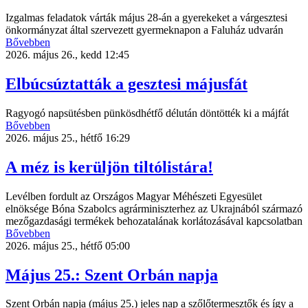
Izgalmas feladatok várták május 28-án a gyerekeket a várgesztesi
önkormányzat által szervezett gyermeknapon a Faluház udvarán
Bővebben
2026. május 26., kedd 12:45
Elbúcsúztatták a gesztesi májusfát
Ragyogó napsütésben pünkösdhétfő délután döntötték ki a májfát
Bővebben
2026. május 25., hétfő 16:29
A méz is kerüljön tiltólistára!
Levélben fordult az Országos Magyar Méhészeti Egyesület
elnöksége Bóna Szabolcs agrárminiszterhez az Ukrajnából származó
mezőgazdasági termékek behozatalának korlátozásával kapcsolatban
Bővebben
2026. május 25., hétfő 05:00
Május 25.: Szent Orbán napja
Szent Orbán napja (május 25.) jeles nap a szőlőtermesztők és így a