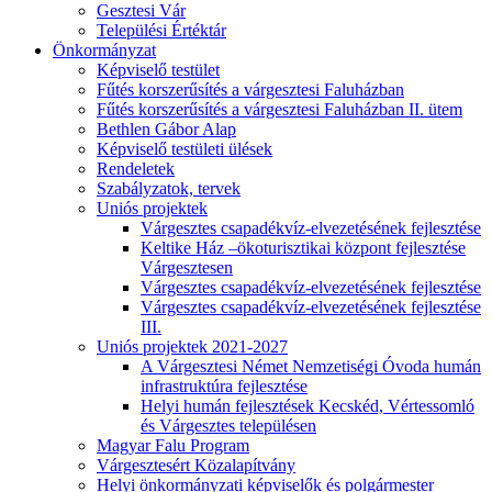
Gesztesi Vár
Települési Értéktár
Önkormányzat
Képviselő testület
Fűtés korszerűsítés a várgesztesi Faluházban
Fűtés korszerűsítés a várgesztesi Faluházban II. ütem
Bethlen Gábor Alap
Képviselő testületi ülések
Rendeletek
Szabályzatok, tervek
Uniós projektek
Várgesztes csapadékvíz-elvezetésének fejlesztése
Keltike Ház –ökoturisztikai központ fejlesztése
Várgesztesen
Várgesztes csapadékvíz-elvezetésének fejlesztése
Várgesztes csapadékvíz-elvezetésének fejlesztése
III.
Uniós projektek 2021-2027
A Várgesztesi Német Nemzetiségi Óvoda humán
infrastruktúra fejlesztése
Helyi humán fejlesztések Kecskéd, Vértessomló
és Várgesztes településen
Magyar Falu Program
Várgesztesért Közalapítvány
Helyi önkormányzati képviselők és polgármester