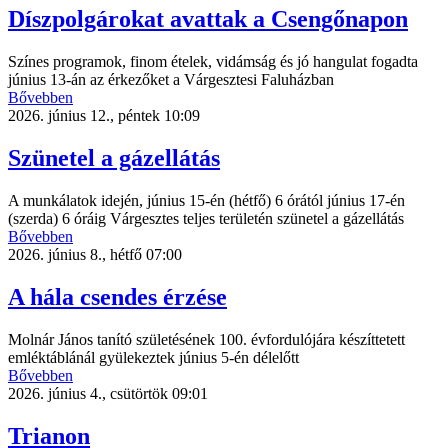
Díszpolgárokat avattak a Csengőnapon
Színes programok, finom ételek, vidámság és jó hangulat fogadta
június 13-án az érkezőket a Várgesztesi Faluházban
Bővebben
2026. június 12., péntek 10:09
Szünetel a gázellátás
A munkálatok idején, június 15-én (hétfő) 6 órától június 17-én
(szerda) 6 óráig Várgesztes teljes területén szünetel a gázellátás
Bővebben
2026. június 8., hétfő 07:00
A hála csendes érzése
Molnár János tanító születésének 100. évfordulójára készíttetett
emléktáblánál gyülekeztek június 5-én délelőtt
Bővebben
2026. június 4., csütörtök 09:01
Trianon