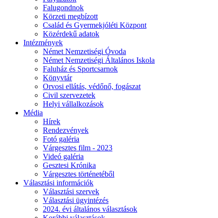
Falugondnok
Körzeti megbízott
Család és Gyermekjóléti Központ
Közérdekű adatok
Intézmények
Német Nemzetiségi Óvoda
Német Nemzetiségi Általános Iskola
Faluház és Sportcsarnok
Könyvtár
Orvosi ellátás, védőnő, fogászat
Civil szervezetek
Helyi vállalkozások
Média
Hírek
Rendezvények
Fotó galéria
Várgesztes film - 2023
Videó galéria
Gesztesi Krónika
Várgesztes történetéből
Választási információk
Választási szervek
Választási ügyintézés
2024. évi általános választások
Korábbi választások