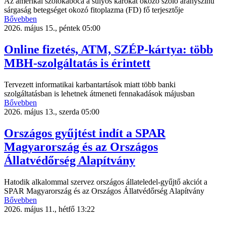
Az amerikai szőlőkabóca a súlyos károkat okozó szőlő aranyszínű
sárgaság betegséget okozó fitoplazma (FD) fő terjesztője
Bővebben
2026. május 15., péntek 05:00
Online fizetés, ATM, SZÉP-kártya: több
MBH-szolgáltatás is érintett
Tervezett informatikai karbantartások miatt több banki
szolgáltatásban is lehetnek átmeneti fennakadások májusban
Bővebben
2026. május 13., szerda 05:00
Országos gyűjtést indít a SPAR
Magyarország és az Országos
Állatvédőrség Alapítvány
Hatodik alkalommal szervez országos állateledel-gyűjtő akciót a
SPAR Magyarország és az Országos Állatvédőrség Alapítvány
Bővebben
2026. május 11., hétfő 13:22