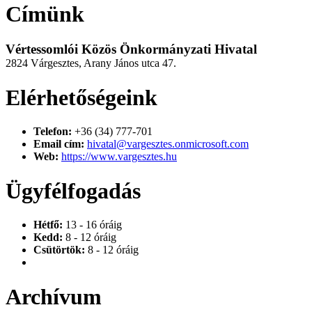
Címünk
Vértessomlói Közös Önkormányzati Hivatal
2824 Várgesztes, Arany János utca 47.
Elérhetőségeink
Telefon:
+36 (34) 777-701
Email cím:
hivatal@vargesztes.onmicrosoft.com
Web:
https://www.vargesztes.hu
Ügyfélfogadás
Hétfő:
13 - 16 óráig
Kedd:
8 - 12 óráig
Csütörtök:
8 - 12 óráig
Archívum