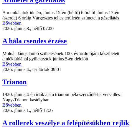
Szünetel a gázellátás
A munkálatok idején, június 15-én (hétfő) 6 órától június 17-én
(szerda) 6 óráig Várgesztes teljes területén szünetel a gázellátás
Bővebben
2026. június 8., hétfő 07:00
A hála csendes érzése
Molnár János tanító születésének 100. évfordulójára készíttetett
emléktáblánál gyülekeztek június 5-én délelőtt
Bővebben
2026. június 4., csütörtök 09:01
Trianon
1920. június 4-én írták alá a trianoni békeszerződést a versailles-i
Nagy-Trianon kastélyban
Bővebben
2026. június 1., hétfő 12:27
A rollerek veszélye a felépítésükben rejlik