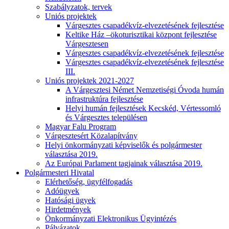
Szabályzatok, tervek
Uniós projektek
Várgesztes csapadékvíz-elvezetésének fejlesztése
Keltike Ház –ökoturisztikai központ fejlesztése
Várgesztesen
Várgesztes csapadékvíz-elvezetésének fejlesztése
Várgesztes csapadékvíz-elvezetésének fejlesztése
III.
Uniós projektek 2021-2027
A Várgesztesi Német Nemzetiségi Óvoda humán
infrastruktúra fejlesztése
Helyi humán fejlesztések Kecskéd, Vértessomló
és Várgesztes településen
Magyar Falu Program
Várgesztesért Közalapítvány
Helyi önkormányzati képviselők és polgármester
választása 2019.
Az Európai Parlament tagjainak választása 2019.
Polgármesteri Hivatal
Elérhetőség, ügyfélfogadás
Adóügyek
Hatósági ügyek
Hirdetmények
Önkormányzati Elektronikus Ügyintézés
Pályázatok