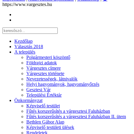
https://www.vargesztes.hu
Kezdőlap
Választás 2018
A település
Polgármesteri köszöntő
Földrajzi adatok
Várgesztes címere
Várgesztes története
Nevezetességek, látnivalók
Helyi hagyományok, hagyományőrzés
Gesztesi Vár
Települési Értéktár
Önkormányzat
Képviselő testület
Fűtés korszerűsítés a várgesztesi Faluházban
Fűtés korszerűsítés a várgesztesi Faluházban II. ütem
Bethlen Gábor Alap
Képviselő testületi ülések
Rendeletek