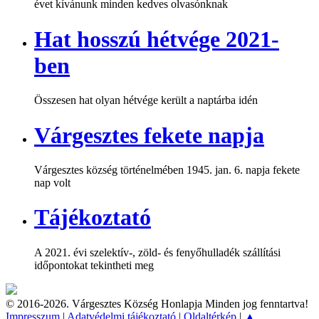
évet kívánunk minden kedves olvasónknak
Hat hosszú hétvége 2021-
ben
Összesen hat olyan hétvége került a naptárba idén
Várgesztes fekete napja
Várgesztes község történelmében 1945. jan. 6. napja fekete
nap volt
Tájékoztató
A 2021. évi szelektív-, zöld- és fenyőhulladék szállítási
időpontokat tekintheti meg
© 2016-2026. Várgesztes Község Honlapja Minden jog fenntartva!
Impresszum
|
Adatvédelmi tájékoztató
|
Oldaltérkép
|
▲