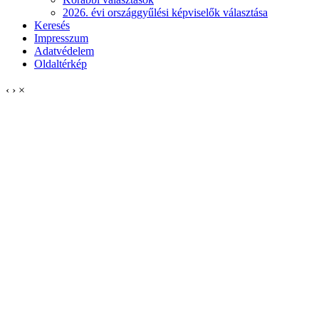
2026. évi országgyűlési képviselők választása
Keresés
Impresszum
Adatvédelem
Oldaltérkép
‹
›
×