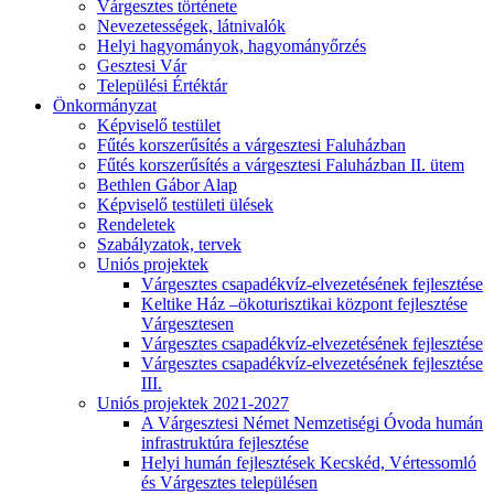
Várgesztes története
Nevezetességek, látnivalók
Helyi hagyományok, hagyományőrzés
Gesztesi Vár
Települési Értéktár
Önkormányzat
Képviselő testület
Fűtés korszerűsítés a várgesztesi Faluházban
Fűtés korszerűsítés a várgesztesi Faluházban II. ütem
Bethlen Gábor Alap
Képviselő testületi ülések
Rendeletek
Szabályzatok, tervek
Uniós projektek
Várgesztes csapadékvíz-elvezetésének fejlesztése
Keltike Ház –ökoturisztikai központ fejlesztése
Várgesztesen
Várgesztes csapadékvíz-elvezetésének fejlesztése
Várgesztes csapadékvíz-elvezetésének fejlesztése
III.
Uniós projektek 2021-2027
A Várgesztesi Német Nemzetiségi Óvoda humán
infrastruktúra fejlesztése
Helyi humán fejlesztések Kecskéd, Vértessomló
és Várgesztes településen