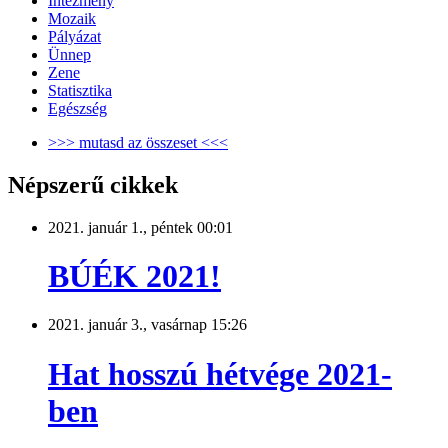
Intézmény
Mozaik
Pályázat
Ünnep
Zene
Statisztika
Egészség
>>> mutasd az összeset <<<
Népszerű cikkek
2021. január 1., péntek 00:01
BÚÉK 2021!
2021. január 3., vasárnap 15:26
Hat hosszú hétvége 2021-
ben