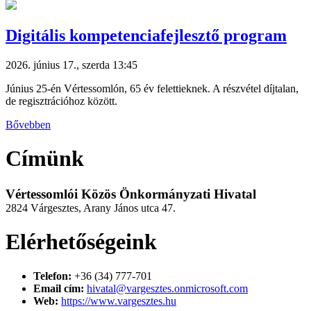
Digitális kompetenciafejlesztő program
2026. június 17., szerda 13:45
Június 25-én Vértessomlón, 65 év felettieknek. A részvétel díjtalan,
de regisztrációhoz között.
Bővebben
Címünk
Vértessomlói Közös Önkormányzati Hivatal
2824 Várgesztes, Arany János utca 47.
Elérhetőségeink
Telefon:
+36 (34) 777-701
Email cím:
hivatal@vargesztes.onmicrosoft.com
Web:
https://www.vargesztes.hu