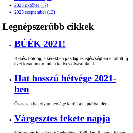
2025 október (17)
2025 szeptember (13)
Legnépszerűbb cikkek
BÚÉK 2021!
Békés, boldog, sikerekben gazdag és egészségben eltöltött új
évet kívánunk minden kedves olvasónknak
Hat hosszú hétvége 2021-
ben
Összesen hat olyan hétvége került a naptárba idén
Várgesztes fekete napja
Várgesztes község történelmében 1945. jan. 6. napja fekete