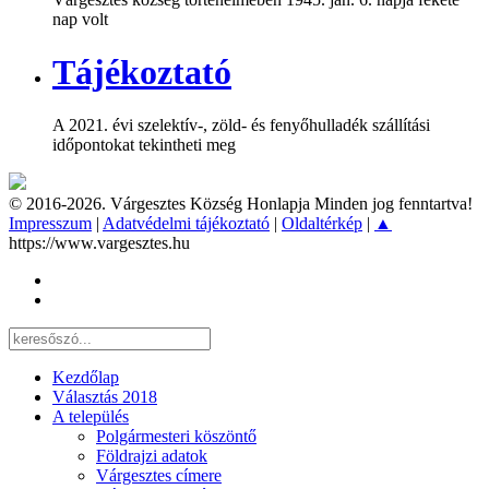
nap volt
Tájékoztató
A 2021. évi szelektív-, zöld- és fenyőhulladék szállítási
időpontokat tekintheti meg
© 2016-2026. Várgesztes Község Honlapja Minden jog fenntartva!
Impresszum
|
Adatvédelmi tájékoztató
|
Oldaltérkép
|
▲
https://www.vargesztes.hu
Kezdőlap
Választás 2018
A település
Polgármesteri köszöntő
Földrajzi adatok
Várgesztes címere