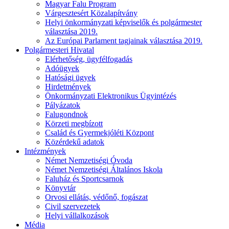
Magyar Falu Program
Várgesztesért Közalapítvány
Helyi önkormányzati képviselők és polgármester
választása 2019.
Az Európai Parlament tagjainak választása 2019.
Polgármesteri Hivatal
Elérhetőség, ügyfélfogadás
Adóügyek
Hatósági ügyek
Hirdetmények
Önkormányzati Elektronikus Ügyintézés
Pályázatok
Falugondnok
Körzeti megbízott
Család és Gyermekjóléti Központ
Közérdekű adatok
Intézmények
Német Nemzetiségi Óvoda
Német Nemzetiségi Általános Iskola
Faluház és Sportcsarnok
Könyvtár
Orvosi ellátás, védőnő, fogászat
Civil szervezetek
Helyi vállalkozások
Média