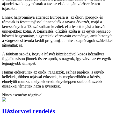
ajándékoztak egymásnak a tavasz első napján vörösre festett
tojásokat.
Ennek hagyománya átterjedt Európára is, az ókori görögök és
rómaiak is festett tojással ünnepelték a tavasz érkeztét, majd a
keresztények a 13. században kezdték el a festett tojást a húsvéti
ünnepekhez kötni. A tojásfestés, díszítés azóta is az egyik legszebb
húsvéti hagyomány, a gyerekek várva-várt eseménye, amit bizonyít
a várgesztesi óvoda keddi programja, amire az apróságok szüleikkel
látogattak el.
A faluban szokás, hogy a húsvét közeledtével közös kézműves
foglalkozáson jönnek össze aprók, s nagyok, így várva az év egyik
legnagyobb ünnepét.
Hamar előkerültek az ollók, ragasztók, színes papírok, s egyéb
kellékek, többen tojással érkeztek, és megkezdődött a közös,
elmélyült munka, melynek eredményeképpen szebbnél szebb
díszekkel térhettek haza a gyerekek.
Nincs esemény rögzítve!
Háziorvosi rendelés