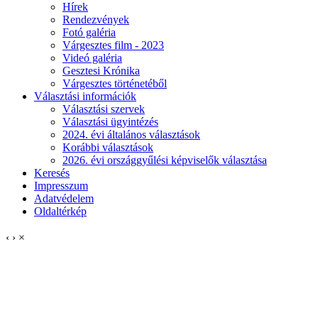
Hírek
Rendezvények
Fotó galéria
Várgesztes film - 2023
Videó galéria
Gesztesi Krónika
Várgesztes történetéből
Választási információk
Választási szervek
Választási ügyintézés
2024. évi általános választások
Korábbi választások
2026. évi országgyűlési képviselők választása
Keresés
Impresszum
Adatvédelem
Oldaltérkép
‹
›
×