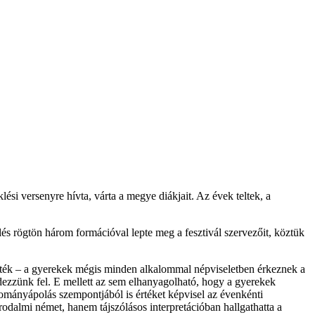
i versenyre hívta, várta a megye diákjait. Az évek teltek, a
lés rögtön három formációval lepte meg a fesztivál szervezőit, köztük
érték – a gyerekek mégis minden alkalommal népviseletben érkeznek a
edezzünk fel. E mellett az sem elhanyagolható, hogy a gyerekek
yományápolás szempontjából is értéket képvisel az évenkénti
rodalmi német, hanem tájszólásos interpretációban hallgathatta a