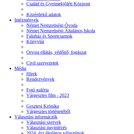
Család és Gyermekjóléti Központ
Közérdekű adatok
Intézmények
Német Nemzetiségi Óvoda
Német Nemzetiségi Általános Iskola
Faluház és Sportcsarnok
Könyvtár
Orvosi ellátás, védőnő, fogászat
Civil szervezetek
Média
Hírek
Rendezvények
Fotó galéria
Várgesztes film - 2023
Gesztesi Krónika
Várgesztes történetéből
Választási információk
Választási szervek
Választási ügyintézés
2024. évi általános választások