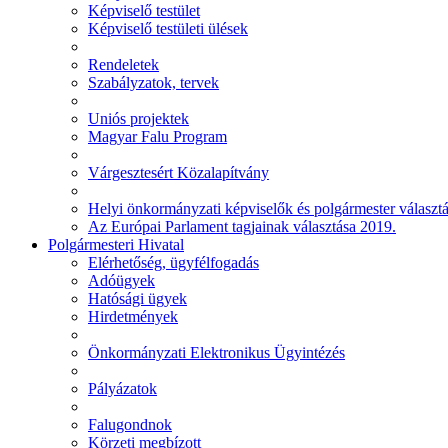
Képviselő testület
Képviselő testületi ülések
Rendeletek
Szabályzatok, tervek
Uniós projektek
Magyar Falu Program
Várgesztesért Közalapítvány
Helyi önkormányzati képviselők és polgármester választ
Az Európai Parlament tagjainak választása 2019.
Polgármesteri Hivatal
Elérhetőség, ügyfélfogadás
Adóügyek
Hatósági ügyek
Hirdetmények
Önkormányzati Elektronikus Ügyintézés
Pályázatok
Falugondnok
Körzeti megbízott