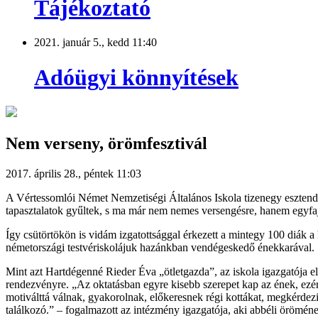
Tájékoztató
2021. január 5., kedd 11:40
Adóügyi könnyítések
Nem verseny, örömfesztivál
2017. április 28., péntek 11:03
A Vértessomlói Német Nemzetiségi Általános Iskola tizenegy esztendőv
tapasztalatok gyűltek, s ma már nem nemes versengésre, hanem egyfajta
Így csütörtökön is vidám izgatottsággal érkezett a mintegy 100 diák a
németországi testvériskolájuk hazánkban vendégeskedő énekkarával.
Mint azt Hartdégenné Rieder Éva „ötletgazda”, az iskola igazgatója 
rendezvényre. „Az oktatásban egyre kisebb szerepet kap az ének, ezért
motiválttá válnak, gyakorolnak, előkeresnek régi kottákat, megkérdez
találkozó.” – fogalmazott az intézmény igazgatója, aki abbéli öröméne