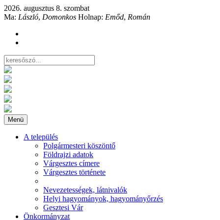
2026. augusztus 8. szombat
Ma:
László
,
Domonkos
Holnap:
Emőd
,
Román
Menü
A település
Polgármesteri köszöntő
Földrajzi adatok
Várgesztes címere
Várgesztes története
Nevezetességek, látnivalók
Helyi hagyományok, hagyományőrzés
Gesztesi Vár
Önkormányzat