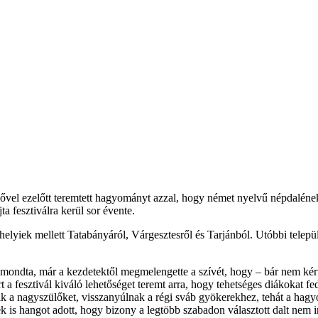
el ezelőtt teremtett hagyományt azzal, hogy német nyelvű népdaléneklés
 fesztiválra kerül sor évente.
 helyiek mellett Tatabányáról, Várgesztesről és Tarjánból. Utóbbi telepü
elmondta, már a kezdetektől megmelengette a szívét, hogy – bár nem k
 a fesztivál kiváló lehetőséget teremt arra, hogy tehetséges diákokat f
ik a nagyszülőket, visszanyúlnak a régi sváb gyökerekhez, tehát a hag
k is hangot adott, hogy bizony a legtöbb szabadon választott dalt nem i