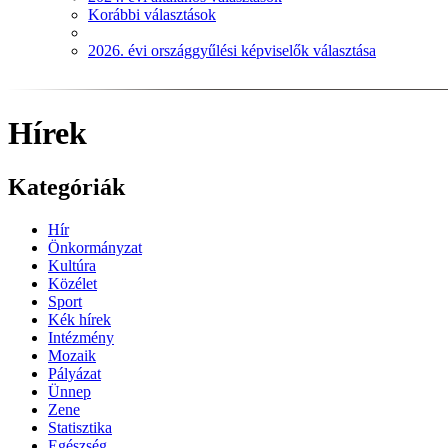
Korábbi választások
2026. évi országgyűlési képviselők választása
Hírek
Kategóriák
Hír
Önkormányzat
Kultúra
Közélet
Sport
Kék hírek
Intézmény
Mozaik
Pályázat
Ünnep
Zene
Statisztika
Egészség