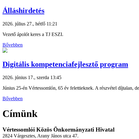
Álláshirdetés
2026. július 27., hétfő 11:21
Vezető ápolót keres a TJ ESZI.
Bővebben
Digitális kompetenciafejlesztő program
2026. június 17., szerda 13:45
Június 25-én Vértessomlón, 65 év felettieknek. A részvétel díjtalan, de
Bővebben
Címünk
Vértessomlói Közös Önkormányzati Hivatal
2824 Várgesztes, Arany János utca 47.